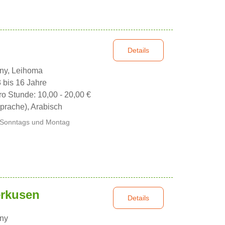
Details
nny, Leihoma
3 bis 16 Jahre
ro Stunde: 10,00 - 20,00 €
prache), Arabisch
 Sonntags und Montag
erkusen
Details
nny