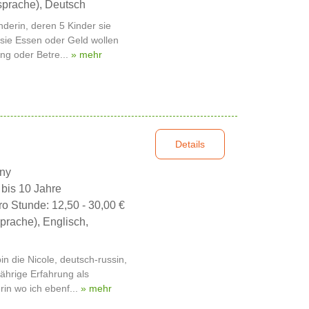
sprache), Deutsch
nderin, deren 5 Kinder sie
sie Essen oder Geld wollen
ing oder Betre...
» mehr
Details
nny
 bis 10 Jahre
ro Stunde: 12,50 - 30,00 €
prache), Englisch,
n die Nicole, deutsch-russin,
jährige Erfahrung als
in wo ich ebenf...
» mehr