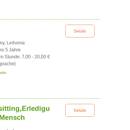
Details
nny, Leihoma
bis 5 Jahre
ro Stunde: 7,00 - 20,00 €
prache)
ehr
itting,Erledigu
Details
 Mensch