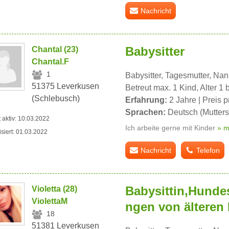
Nachricht
Babysitter
Chantal (23)
Chantal.F
1
Babysitter, Tagesmutter, Na
51375 Leverkusen
Betreut max. 1 Kind, Alter 1 
(Schlebusch)
Erfahrung:
2 Jahre | Preis p
Sprachen:
Deutsch (Mutters
t aktiv: 10.03.2022
Ich arbeite gerne mit Kinder
» m
isiert: 01.03.2022
Nachricht
Telefon
Babysittin,Hundes
Violetta (28)
ViolettaM
ngen von älteren
18
51381 Leverkusen