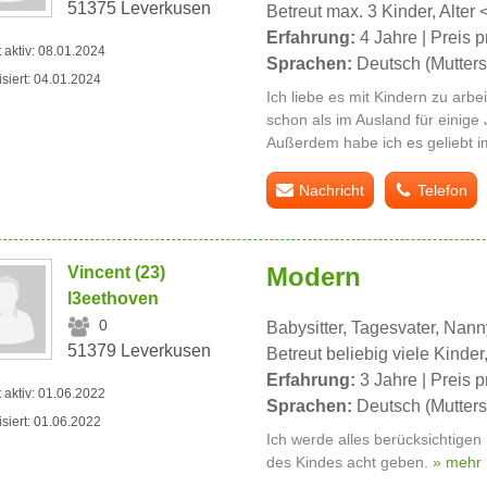
51375 Leverkusen
Betreut max. 3 Kinder, Alter 
Erfahrung:
4 Jahre | Preis p
t aktiv: 08.01.2024
Sprachen:
Deutsch (Mutters
isiert: 04.01.2024
Ich liebe es mit Kindern zu arb
schon als im Ausland für einige 
Außerdem habe ich es geliebt i
Nachricht
Telefon
Modern
Vincent (23)
l3eethoven
0
Babysitter, Tagesvater, Nann
51379 Leverkusen
Betreut beliebig viele Kinder,
Erfahrung:
3 Jahre | Preis p
t aktiv: 01.06.2022
Sprachen:
Deutsch (Mutters
isiert: 01.06.2022
Ich werde alles berücksichtigen
des Kindes acht geben.
» mehr