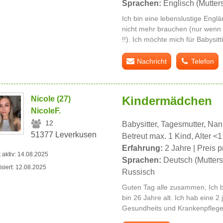
Sprachen:
Englisch (Mutter
Ich bin eine lebenslustige Englä
nicht mehr brauchen (nur wenn 
!!). Ich möchte mich für Babysitt
Nachricht
Telefon
Kindermädchen
Nicole (27)
NicoleF.
12
Babysitter, Tagesmutter, Na
51377 Leverkusen
Betreut max. 1 Kind, Alter <1
Erfahrung:
2 Jahre | Preis p
t aktiv: 14.08.2025
Sprachen:
Deutsch (Mutters
isiert: 12.08.2025
Russisch
Guten Tag alle zusammen, Ich bi
bin 26 Jahre alt. Ich hab eine 2 
Gesundheits und Krankenpfleger