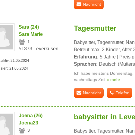
Nachricht
Tagesmutter
Sara (24)
Sara Marie
1
Babysitter, Tagesmutter, Na
51373 Leverkusen
Betreut max. 2 Kinder, Alter 
Erfahrung:
5 Jahre | Preis p
t aktiv: 21.05.2024
Sprachen:
Deutsch (Mutters
isiert: 21.05.2024
Ich habe meistens Donnerstag,
nachmittags Zeit
» mehr
Nachricht
Telefon
babysitter in Lev
Joena (26)
Joena23
3
Babysitter, Tagesmutter, Na