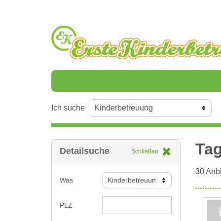
Ich suche
Tag
Detailsuche
Schließen
30
Anbi
Was
PLZ