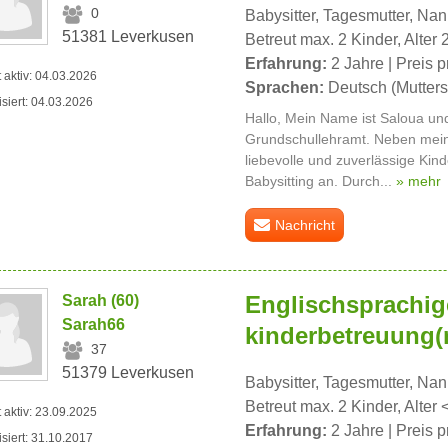
0
Babysitter, Tagesmutter, Na
51381 Leverkusen
Betreut max. 2 Kinder, Alter 
Erfahrung:
2 Jahre | Preis p
t aktiv: 04.03.2026
Sprachen:
Deutsch (Mutters
isiert: 04.03.2026
Hallo, Mein Name ist Saloua un
Grundschullehramt. Neben mein
liebevolle und zuverlässige Kin
Babysitting an. Durch...
» mehr
Nachricht
Englischsprachig
Sarah (60)
Sarah66
kinderbetreuung(
37
51379 Leverkusen
Babysitter, Tagesmutter, Na
Betreut max. 2 Kinder, Alter 
t aktiv: 23.09.2025
Erfahrung:
2 Jahre | Preis p
isiert: 31.10.2017