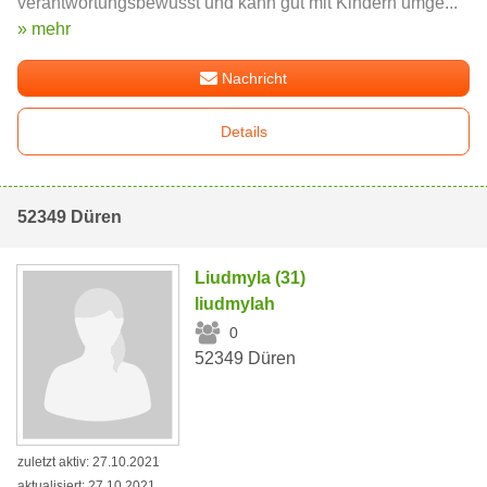
verantwortungsbewusst und kann gut mit Kindern umge...
» mehr
Nachricht
Details
52349 Düren
Liudmyla (31)
liudmylah
0
52349 Düren
zuletzt aktiv: 27.10.2021
aktualisiert: 27.10.2021