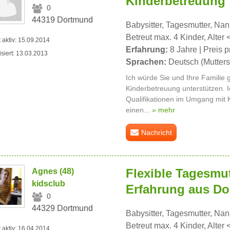
Kinderbetreuung
0
44319 Dortmund
Babysitter, Tagesmutter, Na
Betreut max. 4 Kinder, Alter 
t aktiv: 15.09.2014
Erfahrung:
8 Jahre | Preis p
isiert: 13.03.2013
Sprachen:
Deutsch (Mutters
Ich würde Sie und Ihre Familie 
Kinderbetreuung unterstützen. 
Qualifikationen im Umgang mit Ki
einen...
» mehr
Nachricht
Flexible Tagesmut
Agnes (48)
kidsclub
Erfahrung aus D
0
44329 Dortmund
Babysitter, Tagesmutter, Na
Betreut max. 4 Kinder, Alter 
t aktiv: 16.04.2014