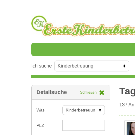
Ich suche
Tag
Detailsuche
Schließen
137
Anb
Was
PLZ