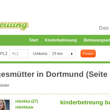
Das 
Start
Kinderbetreuung
Betreuungsa
PLZ
Umkreis
Finden
esmütter in
Dortmund
(Seite 
ieter
kinderbetreung b
rebekka (27)
rebekkaw