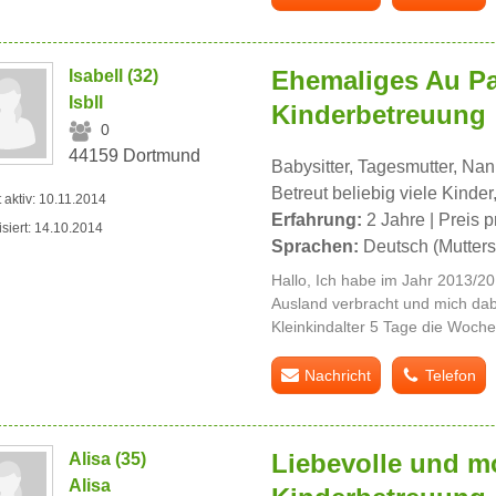
Ehemaliges Au Pai
Isabell (32)
Isbll
Kinderbetreuung
0
44159 Dortmund
Babysitter, Tagesmutter, Na
Betreut beliebig viele Kinder
t aktiv: 10.11.2014
Erfahrung:
2 Jahre | Preis p
isiert: 14.10.2014
Sprachen:
Deutsch (Mutters
Hallo, Ich habe im Jahr 2013/20
Ausland verbracht und mich dab
Kleinkindalter 5 Tage die Woche 
Nachricht
Telefon
Liebevolle und mo
Alisa (35)
Alisa