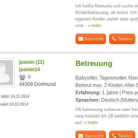
Ich heiße Manuela und suche ei
Kinderbetreuung, ab sofort. Ich 
eigenen Kinder, daher aber auch
und...
» mehr
Nachricht
Telefon
Betreuung
jasmin (11)
jasmin14
0
Babysitter, Tagesmutter, Na
44309 Dortmund
Betreut max. 2 Kinder, Alter 
Erfahrung:
1 Jahre | Preis p
t aktiv: 24.11.2014
Sprachen:
Deutsch (Mutters
isiert: 24.11.2014
Ob betreuung zuhause oder bei
weg müssen ich 28 weiblich ein
auf.
» mehr
Nachricht
Telefon