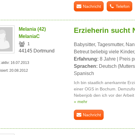
Nachricht
Telefon
Erzieherin sucht
Melania (42)
MelaniaC
1
Babysitter, Tagesmutter, Na
44145 Dortmund
Betreut beliebig viele Kinder
Erfahrung:
8 Jahre | Preis p
t aktiv: 16.07.2013
Sprachen:
Deutsch (Mutters
isiert: 20.08.2012
Spanisch
Ich bin staatlich anerkannte Erzi
einer OGS in Bochum. Demzufol
Nebenjob den ich vor der Arbeit
» mehr
Nachricht