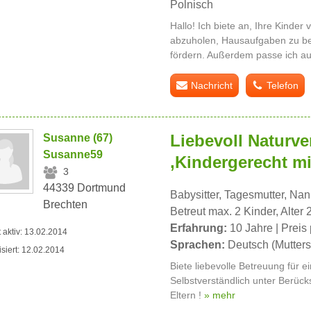
Polnisch
Hallo! Ich biete an, Ihre Kinder
abzuholen, Hausaufgaben zu bet
fördern. Außerdem passe ich au
Nachricht
Telefon
Liebevoll Naturv
Susanne (67)
Susanne59
,Kindergerecht mi
3
44339 Dortmund
Babysitter, Tagesmutter, Na
Brechten
Betreut max. 2 Kinder, Alter 
Erfahrung:
10 Jahre | Preis 
t aktiv: 13.02.2014
Sprachen:
Deutsch (Mutters
isiert: 12.02.2014
Biete liebevolle Betreuung für ei
Selbstverständlich unter Berüc
Eltern !
» mehr