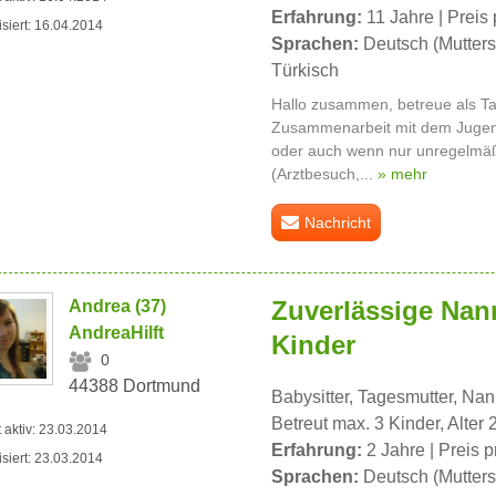
Erfahrung:
11 Jahre | Preis 
isiert: 16.04.2014
Sprachen:
Deutsch (Mutters
Türkisch
Hallo zusammen, betreue als Ta
Zusammenarbeit mit dem Jugenda
oder auch wenn nur unregelmäß
(Arztbesuch,...
» mehr
Nachricht
Zuverlässige Nann
Andrea (37)
AndreaHilft
Kinder
0
44388 Dortmund
Babysitter, Tagesmutter, Na
Betreut max. 3 Kinder, Alter 
t aktiv: 23.03.2014
Erfahrung:
2 Jahre | Preis p
isiert: 23.03.2014
Sprachen:
Deutsch (Mutters