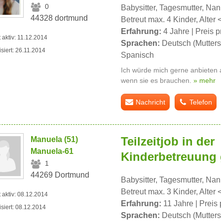
0
Babysitter, Tagesmutter, Na
44328 dortmund
Betreut max. 4 Kinder, Alter 
Erfahrung:
4 Jahre | Preis p
t aktiv: 11.12.2014
Sprachen:
Deutsch (Mutters
isiert: 26.11.2014
Spanisch
Ich würde mich gerne anbieten 
wenn sie es brauchen.
» mehr
Nachricht
Telefon
Teilzeitjob in der
Manuela (51)
Manuela-61
Kinderbetreuung g
1
44269 Dortmund
Babysitter, Tagesmutter, Na
Betreut max. 3 Kinder, Alter 
t aktiv: 08.12.2014
Erfahrung:
11 Jahre | Preis 
isiert: 08.12.2014
Sprachen:
Deutsch (Mutters