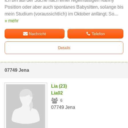
Ich bin auf der Suche nach einer regelmäßigen Nanny
Position oder aber auch spontanes Babysitten, solange bis
mein Studium (voraussichtlich) im Oktober anfängt. So...
» mehr
Nachricht
Telefon
Details
07749 Jena
Lia (23)
Lia02
6
07749 Jena