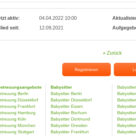
tzt aktiv:
04.04.2022 10:00
Aktualisier
lied seit:
12.09.2021
Aufgegeb
« Zurück
Registrieren
L
betreuungsangebote
Babysitter
Babysitte
etreuung Berlin
Babysitter Berlin
Babysitte
etreuung Düsseldorf
Babysitter Düsseldorf
Babysitter
etreuung Frankfurt
Babysitter Essen
Babysitt
etreuung Hamburg
Babysitter Bochum
Babysitter
etreuung Köln
Babysitter Dortmund
Babysitte
etreuung München
Babysitter Dresden
Babysitte
treuung Stuttgart
Babysitter Frankfurt
Babysitte