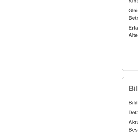
Kin
Glei
Bet
Erf
Alt
Bi
Bil
Deta
Aktu
Bes