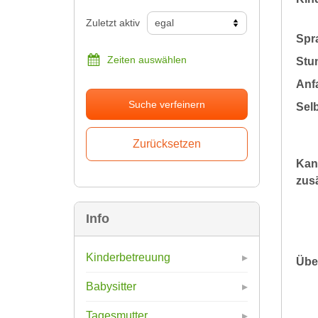
Zuletzt aktiv
Spr
Zeiten auswählen
Stu
Anfa
Suche verfeinern
Sel
Kan
zusä
Info
Kinderbetreuung
Übe
Babysitter
Tagesmutter