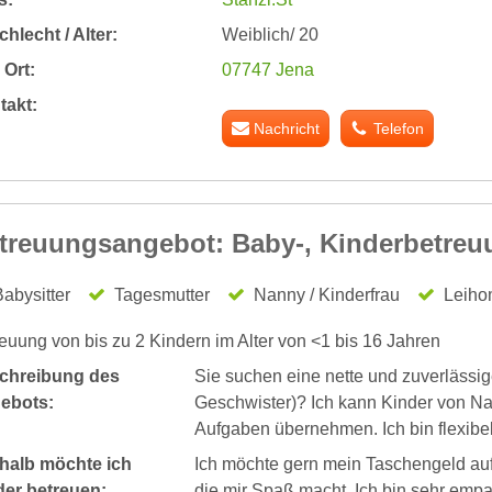
hlecht / Alter:
Weiblich/ 20
Ort:
07747 Jena
takt:
Nachricht
Telefon
treuungsangebot: Baby-, Kinderbetreu
abysitter
Tagesmutter
Nanny / Kinderfrau
Leiho
euung von bis zu 2 Kindern im Alter von <1 bis 16 Jahren
chreibung des
Sie suchen eine nette und zuverlässig
ebots:
Geschwister)? Ich kann Kinder von Na
Aufgaben übernehmen. Ich bin flexibel
halb möchte ich
Ich möchte gern mein Taschengeld auf
der betreuen:
die mir Spaß macht. Ich bin sehr empat