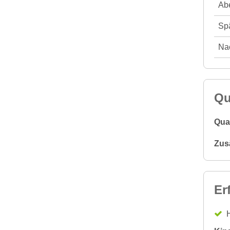
Abe
Spä
Nac
Qu
Qual
Zus
Er
H