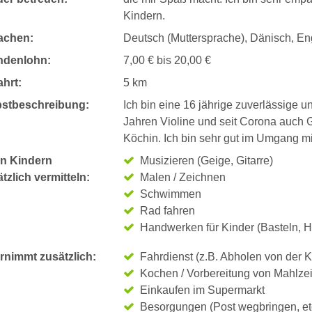
Kindern.
achen:
Deutsch (Muttersprache), Dänisch, Eng
ndenlohn:
7,00 € bis 20,00 €
hrt:
5 km
bstbeschreibung:
Ich bin eine 16 jährige zuverlässige un
Jahren Violine und seit Corona auch Gi
Köchin. Ich bin sehr gut im Umgang mi
n Kindern
Musizieren (Geige, Gitarre)
tzlich vermitteln:
Malen / Zeichnen
Schwimmen
Rad fahren
Handwerken für Kinder (Basteln, H
rnimmt zusätzlich:
Fahrdienst (z.B. Abholen von der K
Kochen / Vorbereitung von Mahlze
Einkaufen im Supermarkt
Besorgungen (Post wegbringen, et