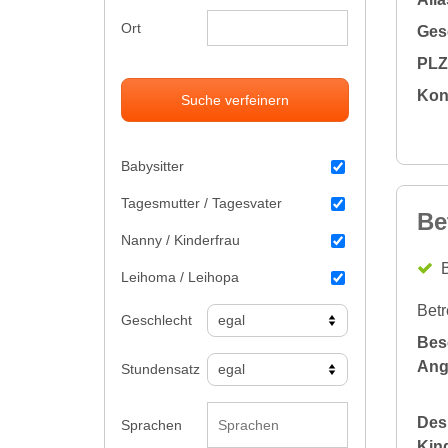
Ort
Gesc
PLZ 
Kon
Suche verfeinern
Babysitter
Tagesmutter / Tagesvater
Be
Nanny / Kinderfrau
B
Leihoma / Leihopa
Betr
Geschlecht
Bes
Ang
Stundensatz
Des
Sprachen
Kin