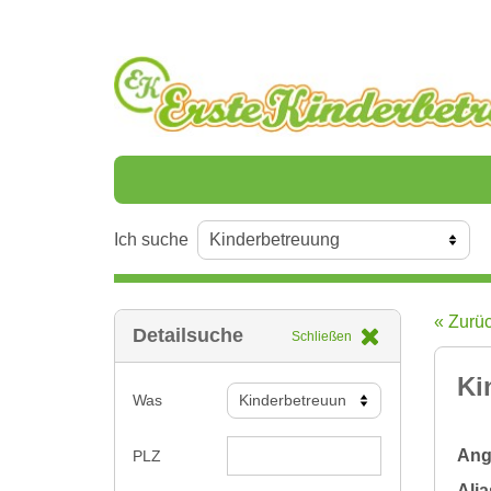
Ich suche
« Zurü
Detailsuche
Schließen
Ki
Was
Ange
PLZ
Alia