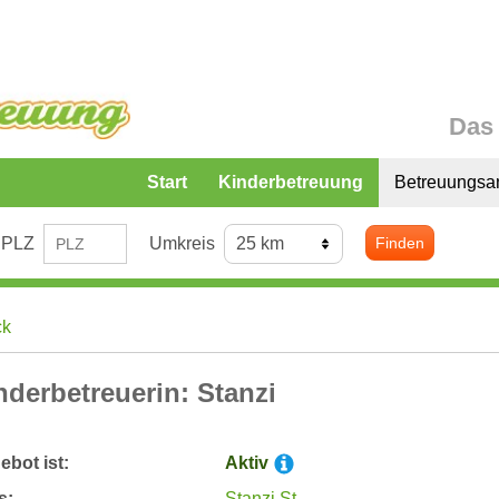
Das 
Start
Kinderbetreuung
Betreuungsa
PLZ
Umkreis
Finden
ck
nderbetreuerin: Stanzi
bot ist:
Aktiv
s:
Stanzi.St