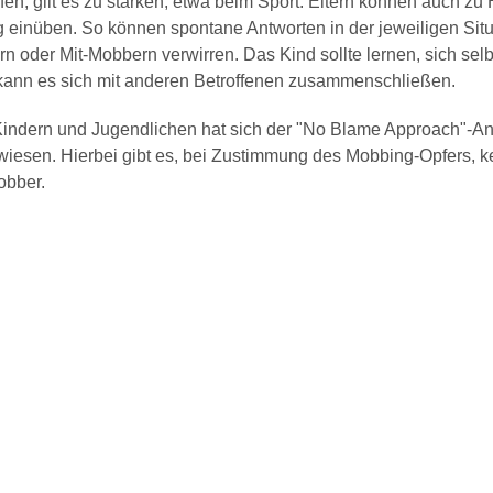
en, gilt es zu stärken, etwa beim Sport. Eltern können auch zu
g einüben. So können spontane Antworten in der jeweiligen Situ
der Mit-Mobbern verwirren. Das Kind sollte lernen, sich selb
kann es sich mit anderen Betroffenen zusammenschließen.
indern und Jugendlichen hat sich der "No Blame Approach"-An
erwiesen. Hierbei gibt es, bei Zustimmung des Mobbing-Opfers, k
obber.