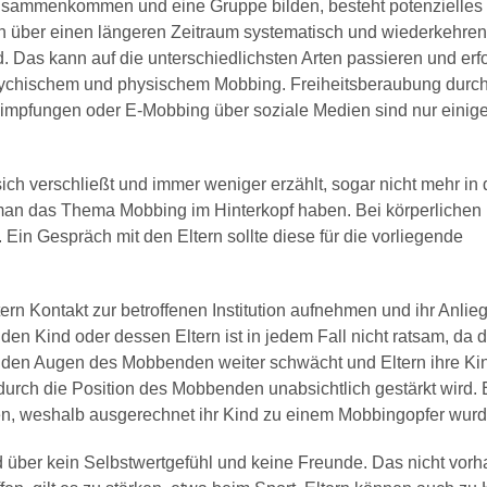
usammenkommen und eine Gruppe bilden, besteht potenzielles
n über einen längeren Zeitraum systematisch und wiederkehren
. Das kann auf die unterschiedlichsten Arten passieren und erfo
sychischem und physischem Mobbing. Freiheitsberaubung durc
mpfungen oder E-Mobbing über soziale Medien sind nur einig
ich verschließt und immer weniger erzählt, sogar nicht mehr in
e man das Thema Mobbing im Hinterkopf haben. Bei körperlichen
. Ein Gespräch mit den Eltern sollte diese für die vorliegende
ern Kontakt zur betroffenen Institution aufnehmen und ihr Anlie
en Kind oder dessen Eltern ist in jedem Fall nicht ratsam, da 
 den Augen des Mobbenden weiter schwächt und Eltern ihre Kin
durch die Position des Mobbenden unabsichtlich gestärkt wird. 
en, weshalb ausgerechnet ihr Kind zu einem Mobbingopfer wurd
d über kein Selbstwertgefühl und keine Freunde. Das nicht vor