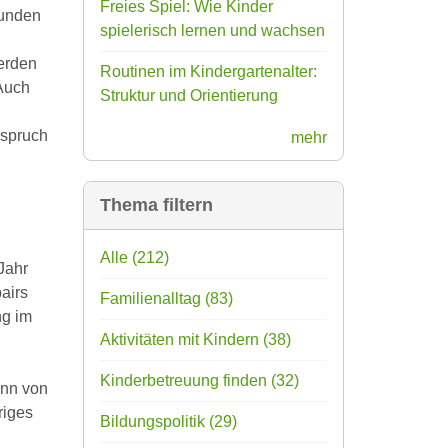
Freies Spiel: Wie Kinder
tunden
spielerisch lernen und wachsen
erden
Routinen im Kindergartenalter:
 Auch
Struktur und Orientierung
nspruch
mehr
Thema filtern
Alle
(212)
Jahr
airs
Familienalltag
(83)
ng im
Aktivitäten mit Kindern
(38)
Kinderbetreuung finden
(32)
ann von
riges
Bildungspolitik
(29)