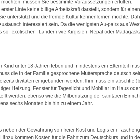
n möchten, müssen Sie bestimmte Voraussetzungen erfüllen.
rster Linie keine billige Arbeitskraft darstellt, sondern für einen
 Sie unterstützt und die fremde Kultur kennenlernen möchte. Dah
 Austausch interessiert sein. Da die wenigsten Au-pairs aus We
so "exotischen" Ländern wie Kirgisien, Nepal oder Madagask
in Kind unter 18 Jahren leben und mindestens ein Elternteil mus
uss die in der Familie gesprochene Muttersprache deutsch sei
reizeitaktivitäten eingebunden werden. Ihm muss ein abschließb
ger Heizung, Fenster für Tageslicht und Mobiliar im Haus oder
ellt werden, ebenso wie die Mitbenutzung der sanitären Einric
stens sechs Monaten bis hin zu einem Jahr.
uss neben der Gewährung von freier Kost und Logis ein Tascheng
Hinzu kommen Kosten für die Fahrt zum Deutschkurs und in de