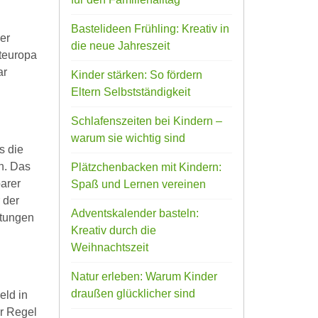
Bastelideen Frühling: Kreativ in
er
die neue Jahreszeit
steuropa
ar
Kinder stärken: So fördern
Eltern Selbstständigkeit
Schlafenszeiten bei Kindern –
warum sie wichtig sind
s die
n. Das
Plätzchenbacken mit Kindern:
arer
Spaß und Lernen vereinen
 der
Adventskalender basteln:
htungen
Kreativ durch die
Weihnachtszeit
Natur erleben: Warum Kinder
draußen glücklicher sind
eld in
r Regel