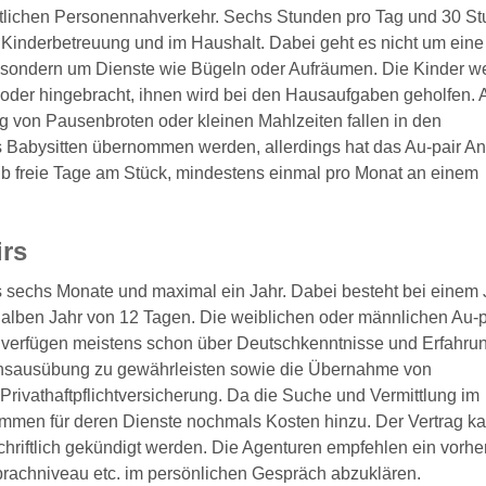
entlichen Personennahverkehr. Sechs Stunden pro Tag und 30 S
er Kinderbetreuung und im Haushalt. Dabei geht es nicht um eine
sondern um Dienste wie Bügeln oder Aufräumen. Die Kinder w
oder hingebracht, ihnen wird bei den Hausaufgaben geholfen.
g von Pausenbroten oder kleinen Mahlzeiten fallen in den
 Babysitten übernommen werden, allerdings hat das Au-pair A
alb freie Tage am Stück, mindestens einmal pro Monat an einem
irs
ns sechs Monate und maximal ein Jahr. Dabei besteht bei einem 
alben Jahr von 12 Tagen. Die weiblichen oder männlichen Au-p
 verfügen meistens schon über Deutschkenntnisse und Erfahru
gionsausübung zu gewährleisten sowie die Übernahme von
rivathaftpflichtversicherung. Da die Suche und Vermittlung im
kommen für deren Dienste nochmals Kosten hinzu. Der Vertrag k
chriftlich gekündigt werden. Die Agenturen empfehlen ein vorhe
prachniveau etc. im persönlichen Gespräch abzuklären.