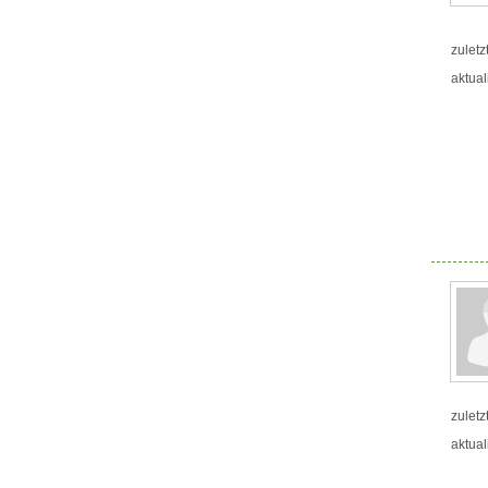
zuletz
aktual
zuletz
aktual