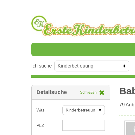
Ich suche
Bab
Detailsuche
Schließen
79
Anbi
Was
PLZ