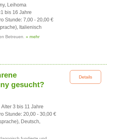
nny, Leihoma
<1 bis 16 Jahre
ro Stunde: 7,00 - 20,00 €
rache), Italienisch
ren Betreuen.
» mehr
hrene
Details
nny gesucht?
 Alter 3 bis 11 Jahre
ro Stunde: 20,00 - 30,00 €
sprache), Deutsch,
ädagogisch fundierte und