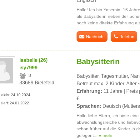
Englisch
Hallo! Ich bin Yasemin, 16 Jahre
als Babysitterin neben der Schu
noch keine direkte Erfahrung als
Nachricht
Telefon
Babysitterin
Isabelle (26)
isy7999
8
Babysitter, Tagesmutter, Na
33689 Bielefeld
Betreut max. 2 Kinder, Alter 
Erfahrung:
11 Jahre | Preis 
t aktiv: 24.10.2024
€
isiert: 24.01.2022
Sprachen:
Deutsch (Mutters
Hallo liebe Eltern, ich biete ein
abwechslungsreiche und liebevo
schon früher auf die Kinder in 
gelegent...
» mehr