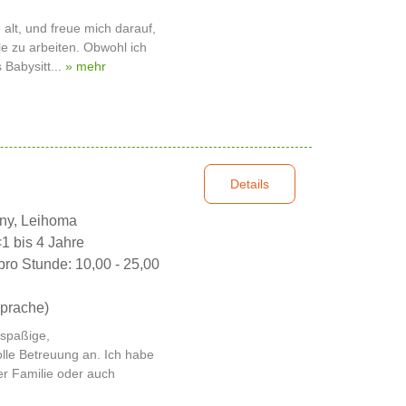
 alt, und freue mich darauf,
le zu arbeiten. Obwohl ich
 Babysitt...
» mehr
Details
nny, Leihoma
<1 bis 4 Jahre
pro Stunde: 10,00 - 25,00
prache)
e spaßige,
lle Betreuung an. Ich habe
der Familie oder auch