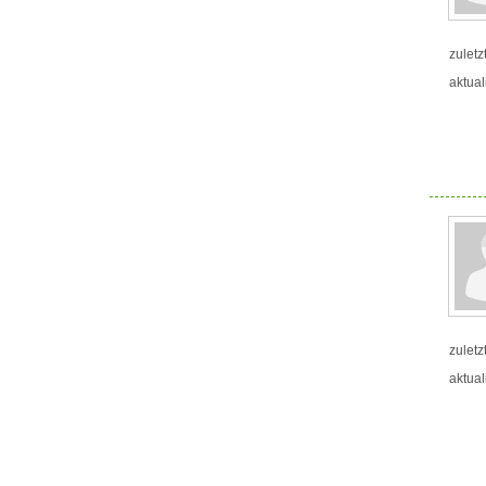
zuletz
aktual
zuletz
aktual