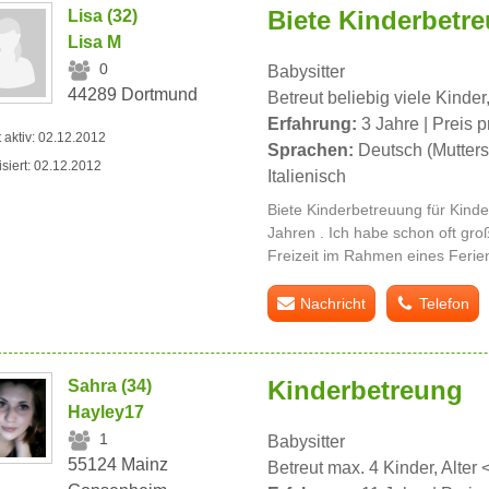
Biete Kinderbetr
Lisa (32)
Lisa M
0
Babysitter
44289 Dortmund
Betreut beliebig viele Kinder,
Erfahrung:
3 Jahre | Preis p
t aktiv: 02.12.2012
Sprachen:
Deutsch (Mutters
isiert: 02.12.2012
Italienisch
Biete Kinderbetreuung für Kinde
Jahren . Ich habe schon oft gro
Freizeit im Rahmen eines Ferien
Nachricht
Telefon
Kinderbetreung
Sahra (34)
Hayley17
1
Babysitter
55124 Mainz
Betreut max. 4 Kinder, Alter 