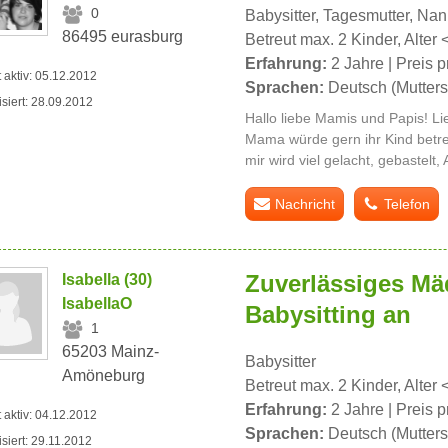
0
Babysitter, Tagesmutter, Na
86495 eurasburg
Betreut max. 2 Kinder, Alter 
Erfahrung:
2 Jahre | Preis p
t aktiv: 05.12.2012
Sprachen:
Deutsch (Mutters
isiert: 28.09.2012
Hallo liebe Mamis und Papis! Li
Mama würde gern ihr Kind betreu
mir wird viel gelacht, gebastelt
Nachricht
Telefon
Zuverlässiges Mä
Isabella (30)
IsabellaO
Babysitting an
1
65203 Mainz-
Babysitter
Amöneburg
Betreut max. 2 Kinder, Alter 
Erfahrung:
2 Jahre | Preis p
t aktiv: 04.12.2012
Sprachen:
Deutsch (Mutters
isiert: 29.11.2012