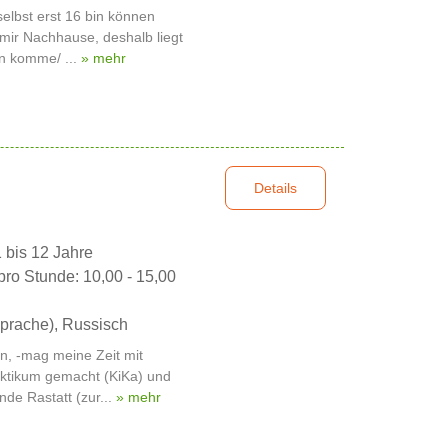
 selbst erst 16 bin können
u mir Nachhause, deshalb liegt
en komme/ ...
» mehr
Details
1 bis 12 Jahre
pro Stunde: 10,00 - 15,00
prache), Russisch
en, -mag meine Zeit mit
aktikum gemacht (KiKa) und
nde Rastatt (zur...
» mehr