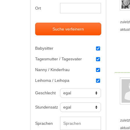
Ort
zuletz
Suche verfeinern
aktual
Babysitter
Tagesmutter / Tagesvater
Nanny / Kinderfrau
Leihoma / Leihopa
Geschlecht
Stundensatz
zuletz
Sprachen
aktual