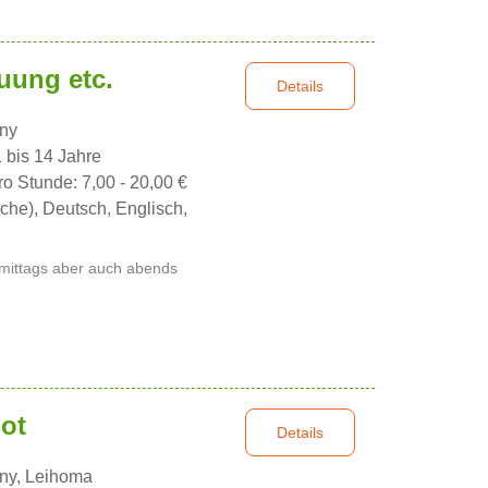
uung etc.
Details
nny
1 bis 14 Jahre
ro Stunde: 7,00 - 20,00 €
che), Deutsch, Englisch,
hmittags aber auch abends
ot
Details
nny, Leihoma