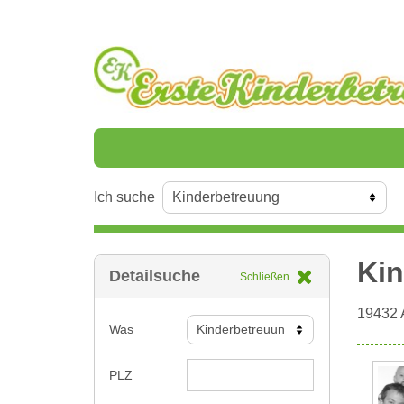
Ich suche
Kin
Detailsuche
Schließen
19432
Was
PLZ