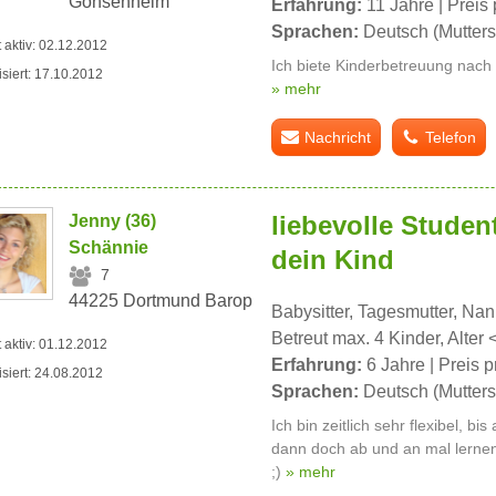
Gonsenheim
Erfahrung:
11 Jahre | Preis 
Sprachen:
Deutsch (Mutters
t aktiv: 02.12.2012
Ich biete Kinderbetreuung nach
isiert: 17.10.2012
» mehr
Nachricht
Telefon
liebevolle Studen
Jenny (36)
Schännie
dein Kind
7
44225 Dortmund Barop
Babysitter, Tagesmutter, Na
Betreut max. 4 Kinder, Alter 
t aktiv: 01.12.2012
Erfahrung:
6 Jahre | Preis p
isiert: 24.08.2012
Sprachen:
Deutsch (Mutters
Ich bin zeitlich sehr flexibel, b
dann doch ab und an mal lernen
;)
» mehr