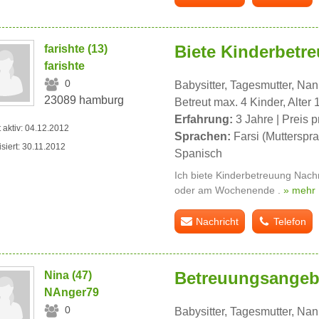
Biete Kinderbetre
farishte (13)
farishte
0
Babysitter, Tagesmutter, Na
23089 hamburg
Betreut max. 4 Kinder, Alter 
Erfahrung:
3 Jahre | Preis p
t aktiv: 04.12.2012
Sprachen:
Farsi (Mutterspra
isiert: 30.11.2012
Spanisch
Ich biete Kinderbetreuung Nac
oder am Wochenende .
» mehr
Nachricht
Telefon
Betreuungsangeb
Nina (47)
NAnger79
0
Babysitter, Tagesmutter, Na