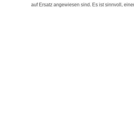
auf Ersatz angewiesen sind. Es ist sinnvoll, eine