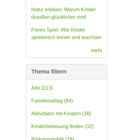
Natur erleben: Warum Kinder
draußen glücklicher sind
Freies Spiel: Wie Kinder
spielerisch lernen und wachsen
mehr
Thema filtern
Alle
(213)
Familienalltag
(84)
Aktivitäten mit Kindern
(38)
Kinderbetreuung finden
(32)
Bildungspolitik
(29)