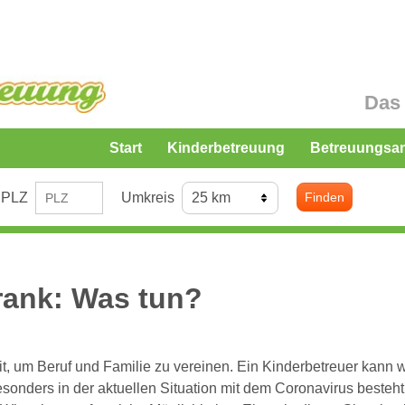
Das 
Start
Kinderbetreuung
Betreuungsa
PLZ
Umkreis
Finden
rank: Was tun?
it, um Beruf und Familie zu vereinen. Ein Kinderbetreuer kann 
onders in der aktuellen Situation mit dem Coronavirus besteht