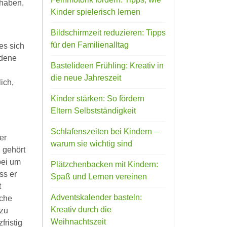
 haben.
Kinder spielerisch lernen
Bildschirmzeit reduzieren: Tipps
für den Familienalltag
es sich
edene
Bastelideen Frühling: Kreativ in
die neue Jahreszeit
ich,
Kinder stärken: So fördern
Eltern Selbstständigkeit
Schlafenszeiten bei Kindern –
er
warum sie wichtig sind
u gehört
bei um
Plätzchenbacken mit Kindern:
ss er
Spaß und Lernen vereinen
t
Adventskalender basteln:
iche
Kreativ durch die
 zu
Weihnachtszeit
fristig