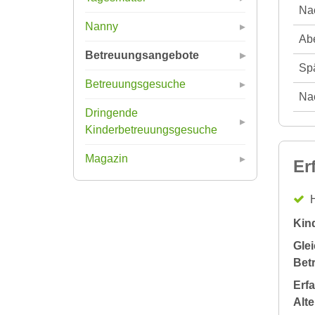
Nac
Nanny
Abe
Betreuungsangebote
Spä
Betreuungsgesuche
Nac
Dringende
Kinderbetreuungsgesuche
Magazin
Er
H
Kin
Glei
Bet
Erf
Alt