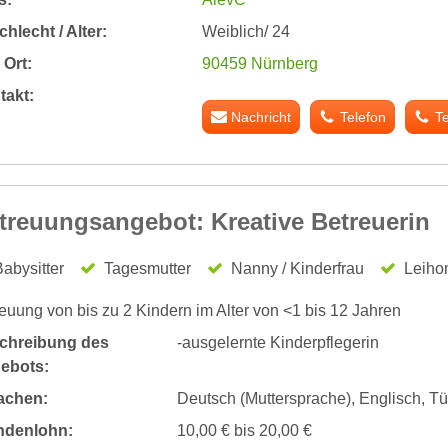
hlecht / Alter:
Weiblich/ 24
Ort:
90459 Nürnberg
takt:
Nachricht
Telefon
T
treuungsangebot: Kreative Betreuerin
abysitter
Tagesmutter
Nanny / Kinderfrau
Leiho
euung von bis zu 2 Kindern im Alter von <1 bis 12 Jahren
chreibung des
-ausgelernte Kinderpflegerin
ebots:
achen:
Deutsch (Muttersprache), Englisch, Tü
ndenlohn:
10,00 € bis 20,00 €