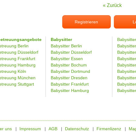
« Zurück
Registrieren
L
betreuungsangebote
Babysitter
Babysitte
etreuung Berlin
Babysitter Berlin
Babysitte
etreuung Düsseldorf
Babysitter Düsseldorf
Babysitter
etreuung Frankfurt
Babysitter Essen
Babysitt
etreuung Hamburg
Babysitter Bochum
Babysitter
etreuung Köln
Babysitter Dortmund
Babysitte
etreuung München
Babysitter Dresden
Babysitte
treuung Stuttgart
Babysitter Frankfurt
Babysitte
Babysitter Hamburg
Babysitt
er uns
Impressum
AGB
Datenschutz
Firmenlizenz
Mag