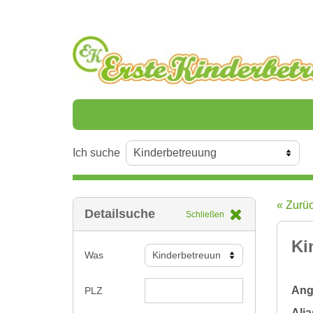
Ich suche
« Zurü
Detailsuche
Schließen
Ki
Was
Ange
PLZ
Alia