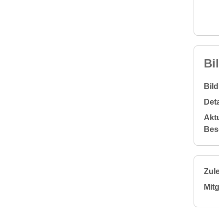
Bi
Bil
Deta
Aktu
Bes
Zule
Mitg