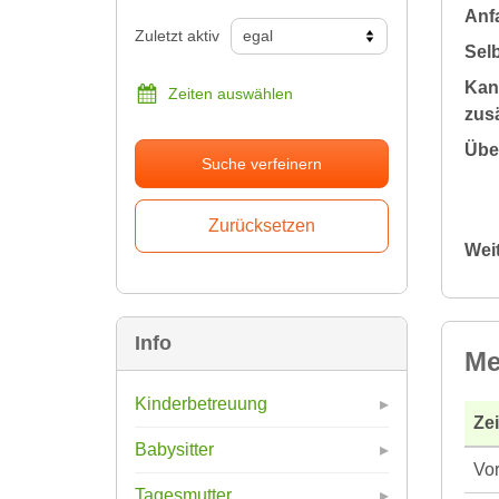
Anfa
Zuletzt aktiv
Sel
Kan
Zeiten auswählen
zusä
Übe
Suche verfeinern
Wei
Info
Me
Kinderbetreuung
Ze
Babysitter
Vor
Tagesmutter