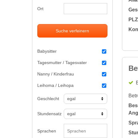
Ort
Gesc
PLZ 
Kon
Suche verfeinern
Babysitter
Tagesmutter / Tagesvater
Be
Nanny / Kinderfrau
B
Leihoma / Leihopa
Betr
Geschlecht
Bes
Ang
Stundensatz
Spr
Sprachen
Stu