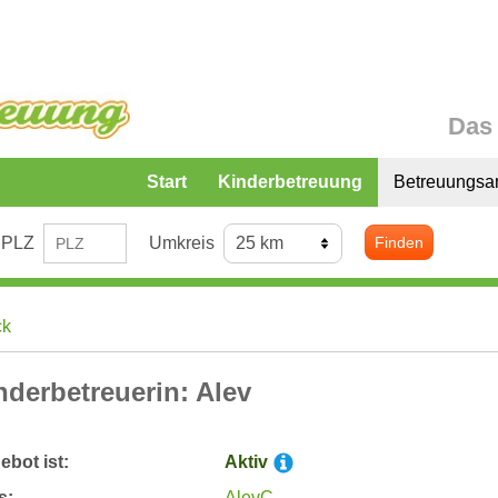
Das 
Start
Kinderbetreuung
Betreuungsa
PLZ
Umkreis
Finden
ck
nderbetreuerin: Alev
bot ist:
Aktiv
s:
AlevC