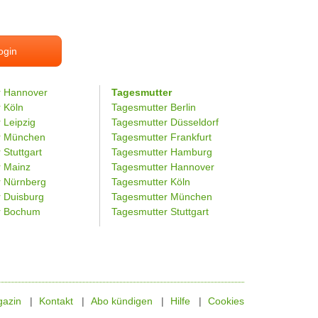
ogin
r Hannover
Tagesmutter
r Köln
Tagesmutter Berlin
 Leipzig
Tagesmutter Düsseldorf
er München
Tagesmutter Frankfurt
 Stuttgart
Tagesmutter Hamburg
r Mainz
Tagesmutter Hannover
r Nürnberg
Tagesmutter Köln
r Duisburg
Tagesmutter München
er Bochum
Tagesmutter Stuttgart
azin
Kontakt
Abo kündigen
Hilfe
Cookies