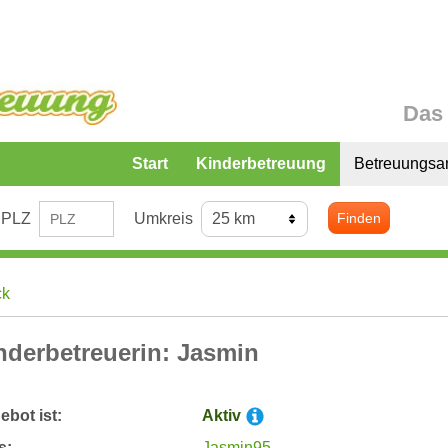
Das 
Start
Kinderbetreuung
Betreuungsa
PLZ
Umkreis
Finden
ck
nderbetreuerin: Jasmin
bot ist:
Aktiv
s:
Jasmin95