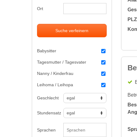
Ort
Gesc
PLZ 
Kon
Suche verfeinern
Babysitter
Tagesmutter / Tagesvater
Be
Nanny / Kinderfrau
B
Leihoma / Leihopa
Betr
Geschlecht
Bes
Ang
Stundensatz
Spr
Sprachen