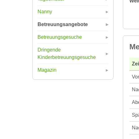
Wei
Nanny
Betreuungsangebote
Betreuungsgesuche
Me
Dringende
Kinderbetreuungsgesuche
Ze
Magazin
Vor
Nac
Abe
Spä
Nac