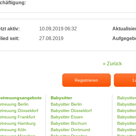
chäftigung:
tzt aktiv:
10.09.2019 06:32
Aktualisier
lied seit:
27.08.2019
Aufgegeb
« Zurück
Registrieren
L
betreuungsangebote
Babysitter
Babysitte
etreuung Berlin
Babysitter Berlin
Babysitte
etreuung Düsseldorf
Babysitter Düsseldorf
Babysitter
etreuung Frankfurt
Babysitter Essen
Babysitt
etreuung Hamburg
Babysitter Bochum
Babysitter
etreuung Köln
Babysitter Dortmund
Babysitte