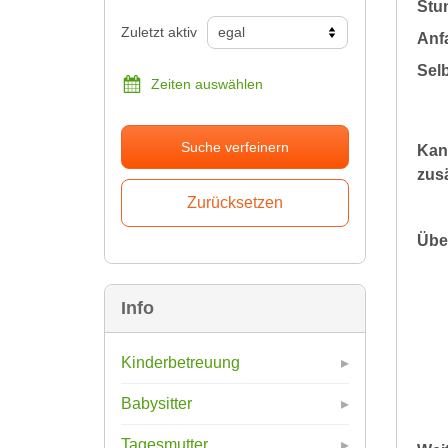
Stu
Zuletzt aktiv
Anfa
Sel
Zeiten auswählen
Suche verfeinern
Kan
zusä
Übe
Info
Kinderbetreuung
Babysitter
Tagesmutter