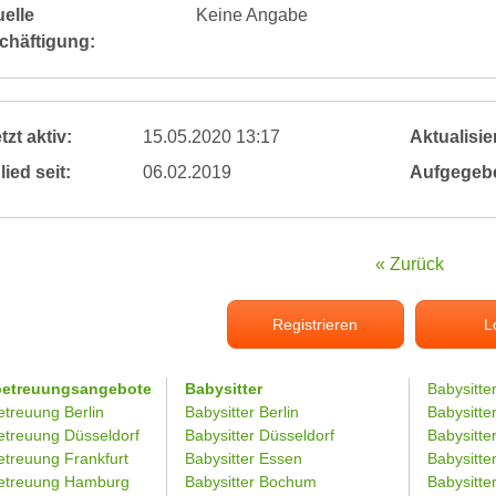
elle
Keine Angabe
chäftigung:
tzt aktiv:
15.05.2020 13:17
Aktualisier
lied seit:
06.02.2019
Aufgegeb
« Zurück
Registrieren
L
betreuungsangebote
Babysitter
Babysitte
etreuung Berlin
Babysitter Berlin
Babysitte
etreuung Düsseldorf
Babysitter Düsseldorf
Babysitter
etreuung Frankfurt
Babysitter Essen
Babysitt
etreuung Hamburg
Babysitter Bochum
Babysitter