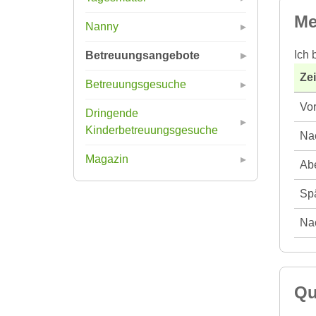
Me
Nanny
Ich 
Betreuungsangebote
Ze
Betreuungsgesuche
Vor
Dringende
Kinderbetreuungsgesuche
Nac
Magazin
Abe
Spä
Nac
Qu