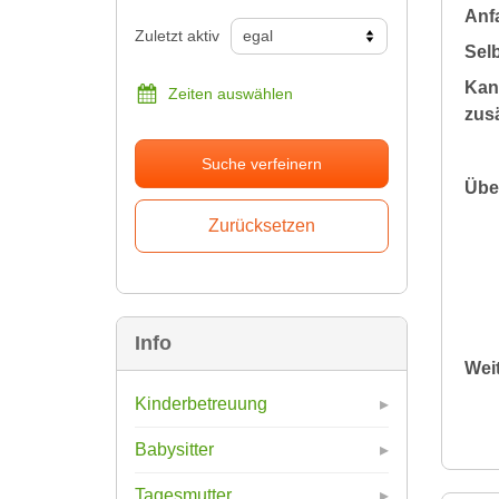
Anfa
Zuletzt aktiv
Sel
Kan
Zeiten auswählen
zusä
Suche verfeinern
Übe
Info
Wei
Kinderbetreuung
Babysitter
Tagesmutter