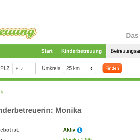
Das 
Start
Kinderbetreuung
Betreuungsa
PLZ
Umkreis
Finden
ck
nderbetreuerin: Monika
bot ist:
Aktiv
s:
Monika 1965