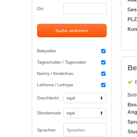
Ort
Gesc
PLZ 
Kon
Suche verfeinern
Babysitter
Tagesmutter / Tagesvater
Be
Nanny / Kinderfrau
B
Leihoma / Leihopa
Betr
Geschlecht
Bes
Ang
Stundensatz
Spr
Sprachen
Stu