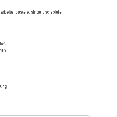
 arbeite, bastele, singe und spiele
ita)
iten
gung