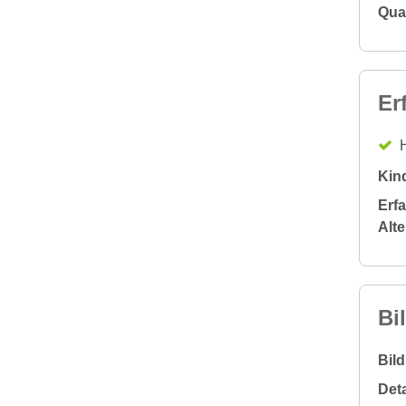
Qual
Er
H
Kin
Erf
Alt
Bi
Bil
Deta