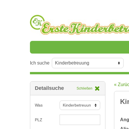
Ich suche
« Zurü
Detailsuche
Schließen
Ki
Was
Ange
PLZ
Alia