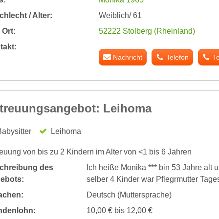
hlecht / Alter:
Weiblich/ 61
Ort:
52222 Stolberg (Rheinland)
takt:
Nachricht
Telefon
T
treuungsangebot: Leihoma
abysitter
Leihoma
euung von bis zu 2 Kindern im Alter von <1 bis 6 Jahren
chreibung des
Ich heiße Monika *** bin 53 Jahre alt
ebots:
selber 4 Kinder war Pflegrmutter Tage
achen:
Deutsch (Muttersprache)
ndenlohn:
10,00 € bis 12,00 €