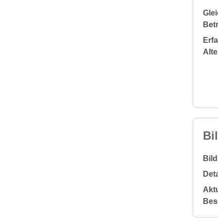
Glei
Bet
Erf
Alt
Bi
Bil
Deta
Aktu
Bes