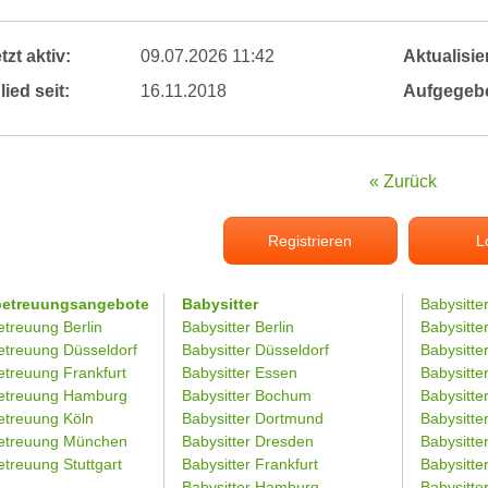
tzt aktiv:
09.07.2026 11:42
Aktualisier
lied seit:
16.11.2018
Aufgegeb
« Zurück
Registrieren
L
betreuungsangebote
Babysitter
Babysitte
etreuung Berlin
Babysitter Berlin
Babysitte
etreuung Düsseldorf
Babysitter Düsseldorf
Babysitter
etreuung Frankfurt
Babysitter Essen
Babysitt
etreuung Hamburg
Babysitter Bochum
Babysitter
etreuung Köln
Babysitter Dortmund
Babysitte
etreuung München
Babysitter Dresden
Babysitte
treuung Stuttgart
Babysitter Frankfurt
Babysitte
Babysitter Hamburg
Babysitt