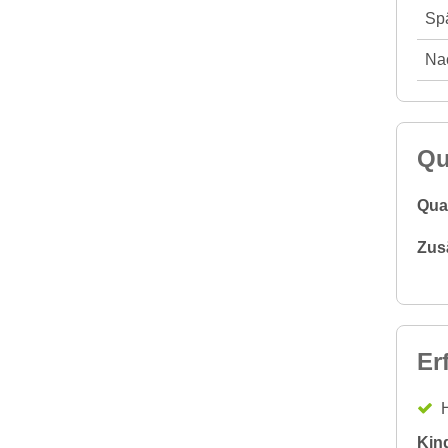
Spä
Nac
Qu
Qual
Zus
Er
H
Kin