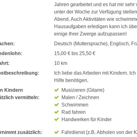
Jahren gearbeitet und es hat mir sehr 
unter der Woche zur Verfügung stell
Abend. Auch Aktivitäten wie schwimme
Hausaufgaben erledigen kann ich über
einige Ihrer Zwerge aufzupassen!
achen:
Deutsch (Muttersprache), Englisch, F
ndenlohn:
15,00 € bis 25,50 €
hrt:
10 km
bstbeschreibung:
Ich liebe das Arbeiten mit Kindern. Ic
Hilfe benötigen.
n Kindern
Musizieren (Gitarre)
tzlich vermitteln:
Malen / Zeichnen
Schwimmen
Rad fahren
Handwerken für Kinder
rnimmt zusätzlich:
Fahrdienst (z.B. Abholen von der K