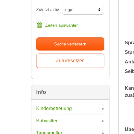
Zuletzt aktiv
Zeiten auswählen
Spr
Suche verfeinern
Stu
Anfa
Sel
Kan
Info
zusä
Kinderbetreuung
Babysitter
Übe
Tagesmutter