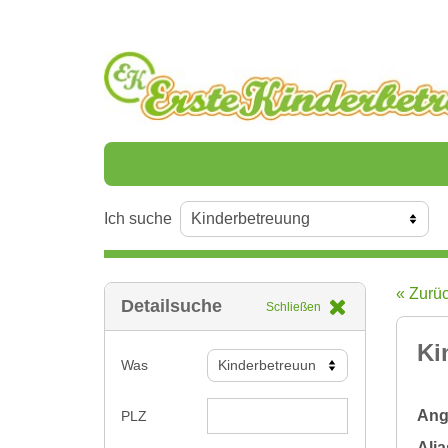
Ich suche
« Zurü
Detailsuche
Schließen
Ki
Was
Ange
PLZ
Alia