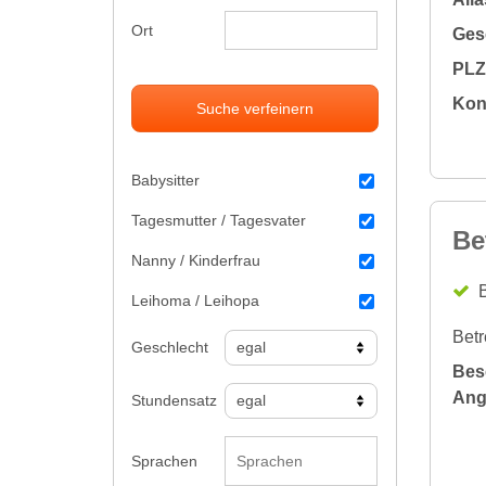
Ort
Gesc
PLZ 
Kon
Suche verfeinern
Babysitter
Tagesmutter / Tagesvater
Be
Nanny / Kinderfrau
B
Leihoma / Leihopa
Betr
Geschlecht
Bes
Ang
Stundensatz
Sprachen