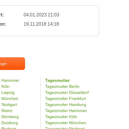
t:
04.01.2023 21:03
en:
19.11.2018 14:18
ogin
r Hannover
Tagesmutter
r Köln
Tagesmutter Berlin
 Leipzig
Tagesmutter Düsseldorf
er München
Tagesmutter Frankfurt
 Stuttgart
Tagesmutter Hamburg
r Mainz
Tagesmutter Hannover
r Nürnberg
Tagesmutter Köln
r Duisburg
Tagesmutter München
er Bochum
Tagesmutter Stuttgart