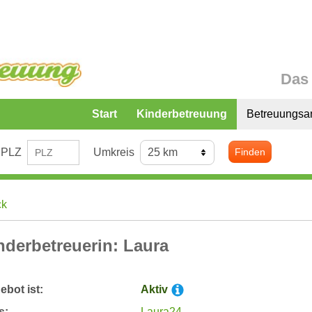
Das 
Start
Kinderbetreuung
Betreuungsa
PLZ
Umkreis
Finden
ck
nderbetreuerin: Laura
bot ist:
Aktiv
s:
Laura24