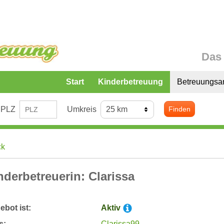
Das 
Start
Kinderbetreuung
Betreuungsa
PLZ
Umkreis
Finden
ck
nderbetreuerin: Clarissa
bot ist:
Aktiv
s:
Clarissa99