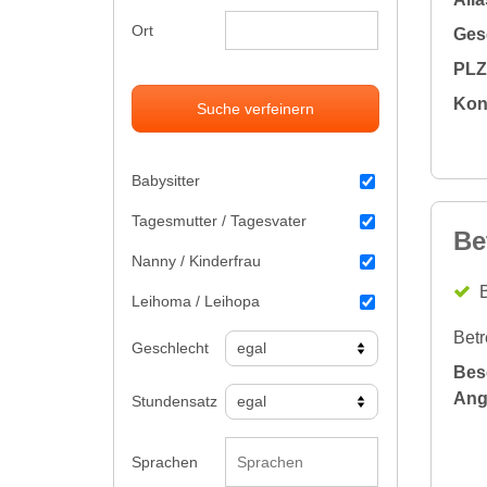
Ort
Gesc
PLZ 
Kon
Suche verfeinern
Babysitter
Tagesmutter / Tagesvater
Be
Nanny / Kinderfrau
B
Leihoma / Leihopa
Betr
Geschlecht
Bes
Ang
Stundensatz
Sprachen