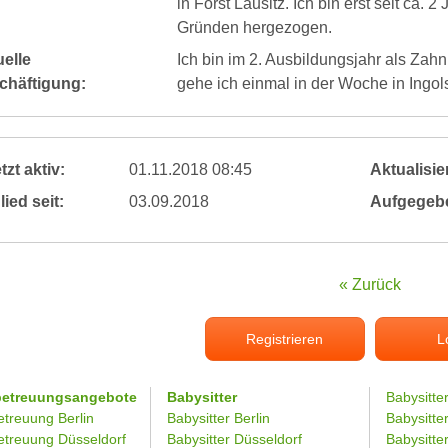
in Forst Lausitz. Ich bin erst seit ca.
Gründen hergezogen.
elle
Ich bin im 2. Ausbildungsjahr als Zah
chäftigung:
gehe ich einmal in der Woche in Ingols
tzt aktiv:
01.11.2018 08:45
Aktualisier
lied seit:
03.09.2018
Aufgegeb
« Zurück
Registrieren
L
betreuungsangebote
Babysitter
Babysitte
etreuung Berlin
Babysitter Berlin
Babysitte
etreuung Düsseldorf
Babysitter Düsseldorf
Babysitter