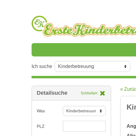
Ich suche
« Zurü
Detailsuche
Schließen
Ki
Was
Ange
PLZ
Alia