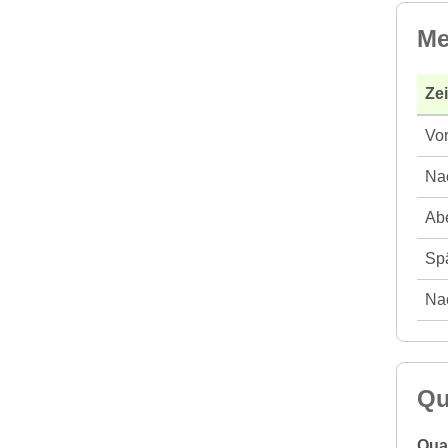
Me
Ze
Vor
Nac
Abe
Spä
Nac
Qu
Qual