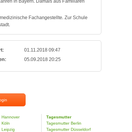
 2 Jahren in Bayern. Damals aus Familiären
nmedizinische Fachangestellte. Zur Schule
tadt.
t:
01.11.2018 09:47
en:
05.09.2018 20:25
ogin
r Hannover
Tagesmutter
r Köln
Tagesmutter Berlin
 Leipzig
Tagesmutter Düsseldorf