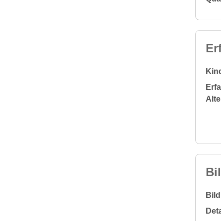
Er
Kin
Erf
Alt
Bi
Bil
Deta