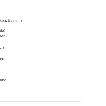
ken, Basteln)
ita)
iten
c.)
dern
gung