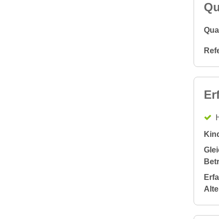
Qu
Qual
Ref
Er
H
Kin
Glei
Bet
Erf
Alt