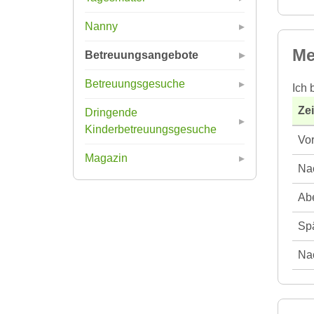
Nanny
Me
Betreuungsangebote
Betreuungsgesuche
Ich 
Ze
Dringende
Kinderbetreuungsgesuche
Vor
Magazin
Nac
Abe
Spä
Nac