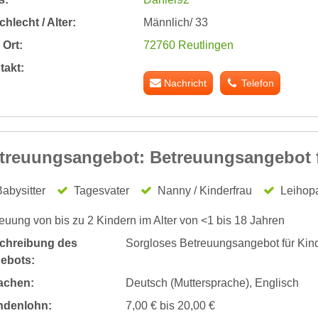
hlecht / Alter:
Männlich/ 33
Ort:
72760 Reutlingen
takt:
Nachricht
Telefon
treuungsangebot: Betreuungsangebot f
abysitter
Tagesvater
Nanny / Kinderfrau
Leihop
euung von bis zu 2 Kindern im Alter von <1 bis 18 Jahren
chreibung des
Sorgloses Betreuungsangebot für Kin
ebots:
achen:
Deutsch (Muttersprache), Englisch
ndenlohn:
7,00 € bis 20,00 €