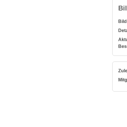
Bi
Bil
Deta
Aktu
Bes
Zule
Mitg