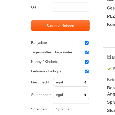
Ort
Gesc
PLZ 
Kon
Suche verfeinern
Babysitter
Tagesmutter / Tagesvater
Be
Nanny / Kinderfrau
B
Leihoma / Leihopa
Betr
Geschlecht
Bes
Ang
Stundensatz
Spr
Sprachen
Stu