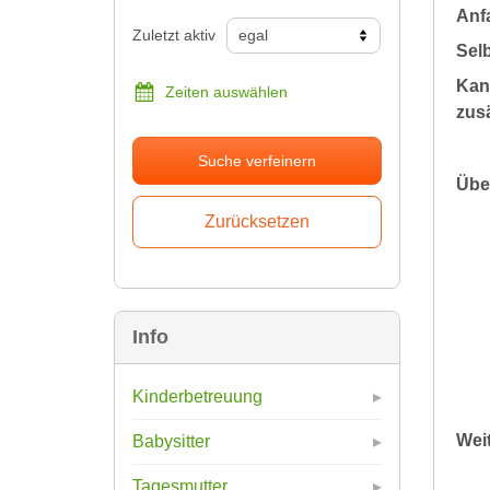
Anfa
Zuletzt aktiv
Sel
Kan
Zeiten auswählen
zusä
Suche verfeinern
Übe
Info
Kinderbetreuung
Wei
Babysitter
Tagesmutter