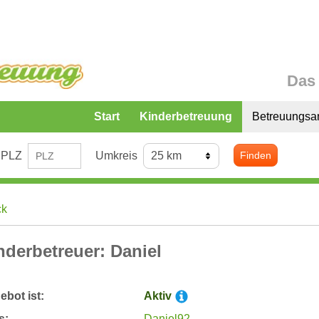
Das 
Start
Kinderbetreuung
Betreuungsa
PLZ
Umkreis
Finden
ck
nderbetreuer: Daniel
bot ist:
Aktiv
s:
Daniel92