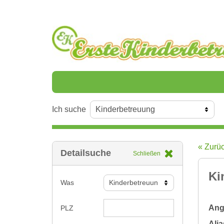
Ich suche
« Zurü
Detailsuche
Schließen
Ki
Was
Ange
PLZ
Alia