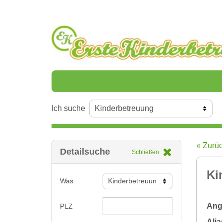
Ich suche
« Zurü
Detailsuche
Schließen
Ki
Was
Ange
PLZ
Alia