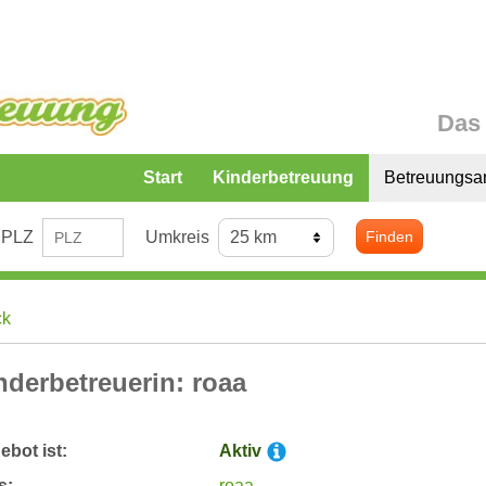
Das 
Start
Kinderbetreuung
Betreuungsa
PLZ
Umkreis
Finden
ck
nderbetreuerin: roaa
bot ist:
Aktiv
s:
roaa