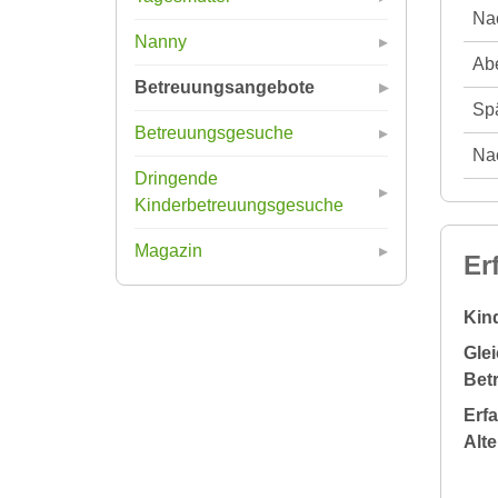
Nac
Nanny
Abe
Betreuungsangebote
Spä
Betreuungsgesuche
Nac
Dringende
Kinderbetreuungsgesuche
Magazin
Er
Kin
Glei
Bet
Erf
Alt