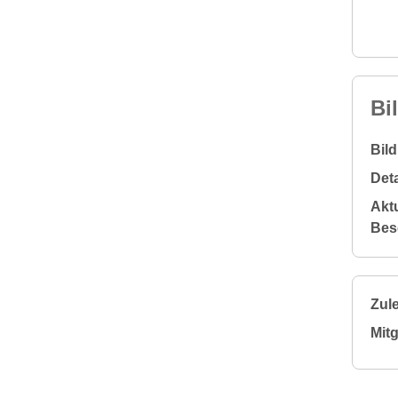
Bi
Bil
Deta
Aktu
Bes
Zule
Mitg