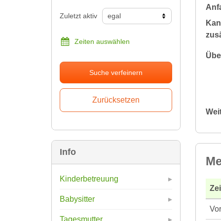
Anfa
Zuletzt aktiv
Kan
zusä
Zeiten auswählen
Übe
Suche verfeinern
Wei
Info
Me
Kinderbetreuung
Ze
Babysitter
Vor
Tagesmutter