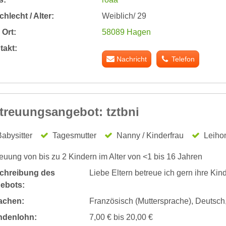
hlecht / Alter:
Weiblich/ 29
Ort:
58089 Hagen
takt:
Nachricht
Telefon
treuungsangebot: tztbni
abysitter
Tagesmutter
Nanny / Kinderfrau
Leiho
euung von bis zu 2 Kindern im Alter von <1 bis 16 Jahren
chreibung des
Liebe Eltern betreue ich gern ihre Kind
ebots:
achen:
Französisch (Muttersprache), Deutsch,
ndenlohn:
7,00 € bis 20,00 €