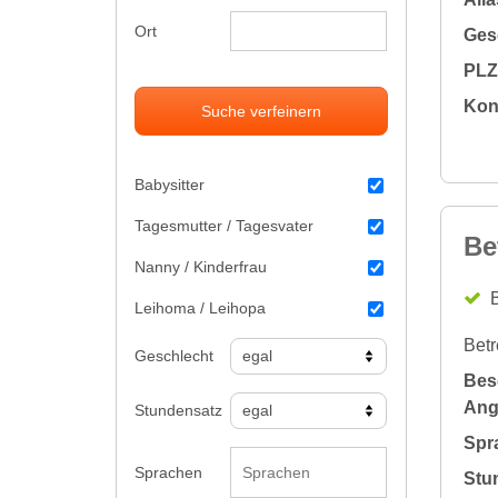
Ort
Gesc
PLZ 
Kon
Suche verfeinern
Babysitter
Tagesmutter / Tagesvater
Be
Nanny / Kinderfrau
B
Leihoma / Leihopa
Betr
Geschlecht
Bes
Ang
Stundensatz
Spr
Sprachen
Stu