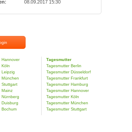
en:
08.09.2017 15:30
ogin
r Hannover
Tagesmutter
r Köln
Tagesmutter Berlin
 Leipzig
Tagesmutter Düsseldorf
er München
Tagesmutter Frankfurt
 Stuttgart
Tagesmutter Hamburg
r Mainz
Tagesmutter Hannover
r Nürnberg
Tagesmutter Köln
r Duisburg
Tagesmutter München
er Bochum
Tagesmutter Stuttgart