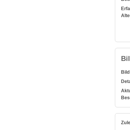
Erf
Alt
Bi
Bil
Deta
Aktu
Bes
Zule