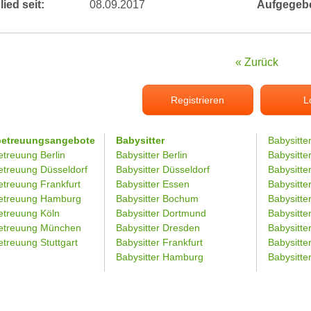
lied seit:
08.09.2017
Aufgegeb
« Zurück
Registrieren
L
betreuungsangebote
Babysitter
Babysitte
etreuung Berlin
Babysitter Berlin
Babysitte
etreuung Düsseldorf
Babysitter Düsseldorf
Babysitter
etreuung Frankfurt
Babysitter Essen
Babysitt
etreuung Hamburg
Babysitter Bochum
Babysitter
etreuung Köln
Babysitter Dortmund
Babysitte
etreuung München
Babysitter Dresden
Babysitte
treuung Stuttgart
Babysitter Frankfurt
Babysitte
Babysitter Hamburg
Babysitt