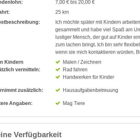
ndenlohn:
7,00 € bis 20,00 €
hrt:
25 km
bstbeschreibung:
Ich möchte später mit Kindern arbeit
gesammelt und habe viel Spaß am Umga
lustiger Mensch, der gut auf Kinder ein
zum lachen bringt. Ich bin sehr flexib
wenn sie mich kontaktieren würden. Bi
n Kindern
Malen / Zeichnen
tzlich vermitteln:
Rad fahren
Handwerken für Kinder
rnimmt zusätzlich:
Hausaufgabenbetreuung
tere Angaben:
Mag Tiere
ine Verfügbarkeit