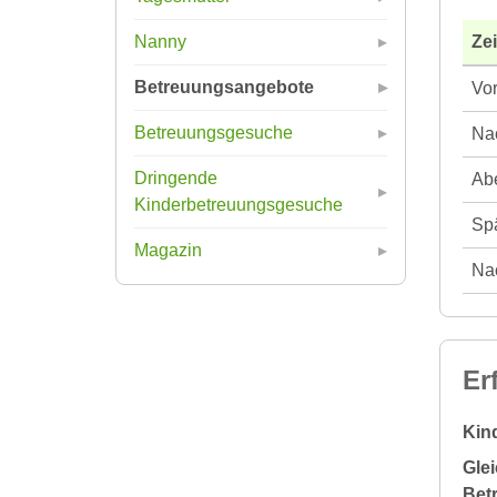
Ze
Nanny
Betreuungsangebote
Vor
Betreuungsgesuche
Nac
Dringende
Abe
Kinderbetreuungsgesuche
Spä
Magazin
Nac
Er
Kin
Glei
Bet