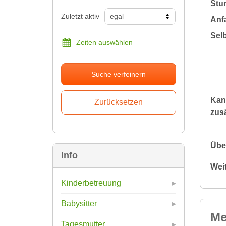
Stu
Zuletzt aktiv
Anfa
Sel
Zeiten auswählen
Suche verfeinern
Kan
zusä
Übe
Info
Wei
Kinderbetreuung
Babysitter
Me
Tagesmutter