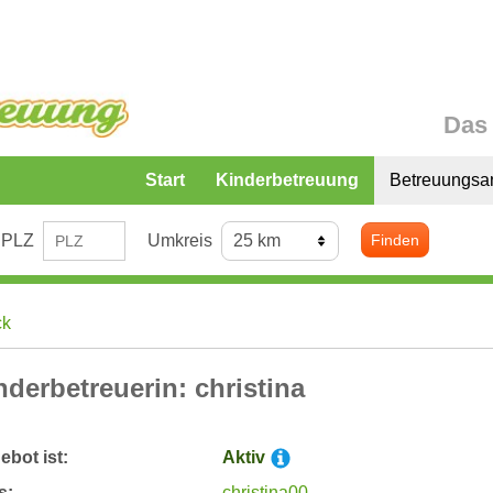
Das 
Start
Kinderbetreuung
Betreuungsa
PLZ
Umkreis
Finden
ck
nderbetreuerin: christina
bot ist:
Aktiv
s:
christina00