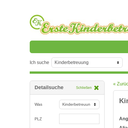
Ich suche
« Zurü
Detailsuche
Schließen
Ki
Was
Ange
PLZ
Alia