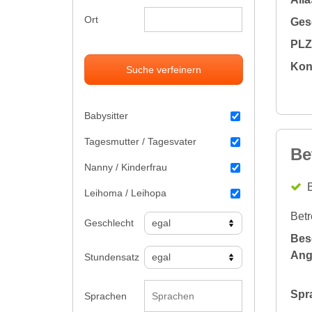
Ort
Gesc
PLZ 
Kon
Suche verfeinern
Babysitter
Tagesmutter / Tagesvater
Be
Nanny / Kinderfrau
B
Leihoma / Leihopa
Betr
Geschlecht
Bes
Ang
Stundensatz
Spr
Sprachen