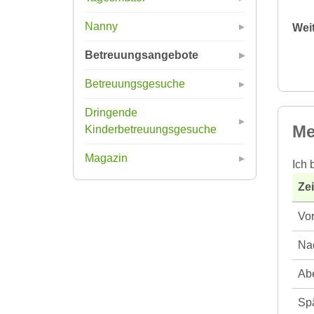
Nanny
Wei
Betreuungsangebote
Betreuungsgesuche
Dringende
Me
Kinderbetreuungsgesuche
Magazin
Ich 
Ze
Vor
Nac
Abe
Spä