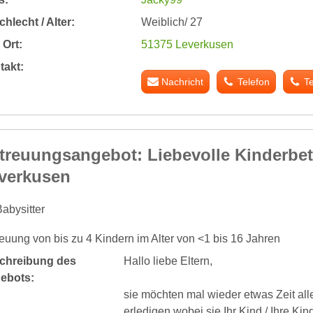
hlecht / Alter:
Weiblich/ 27
Ort:
51375 Leverkusen
takt:
Nachricht
Telefon
T
treuungsangebot: Liebevolle Kinderbe
verkusen
abysitter
euung von bis zu 4 Kindern im Alter von <1 bis 16 Jahren
chreibung des
Hallo liebe Eltern,
ebots:
sie möchten mal wieder etwas Zeit al
erledigen wobei sie Ihr Kind / Ihre K