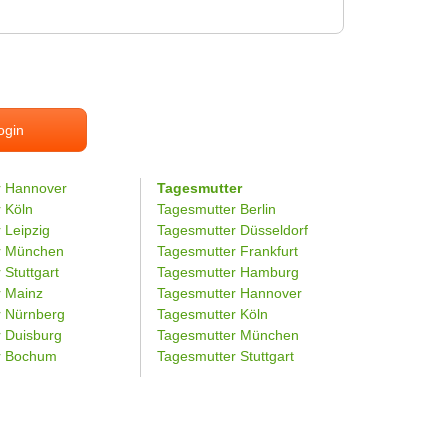
ogin
r Hannover
Tagesmutter
r Köln
Tagesmutter Berlin
 Leipzig
Tagesmutter Düsseldorf
er München
Tagesmutter Frankfurt
 Stuttgart
Tagesmutter Hamburg
r Mainz
Tagesmutter Hannover
r Nürnberg
Tagesmutter Köln
r Duisburg
Tagesmutter München
er Bochum
Tagesmutter Stuttgart