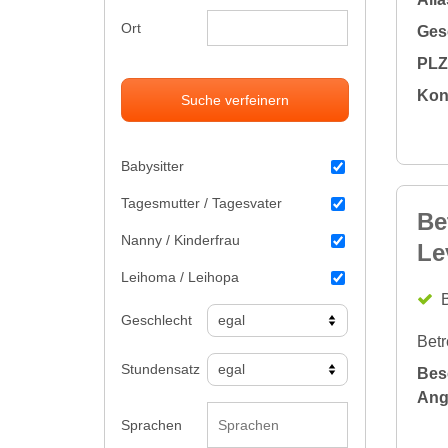
Ort
Gesc
PLZ 
Kon
Suche verfeinern
Babysitter
Tagesmutter / Tagesvater
Be
Nanny / Kinderfrau
Le
Leihoma / Leihopa
B
Geschlecht
Betr
Stundensatz
Bes
Ang
Sprachen