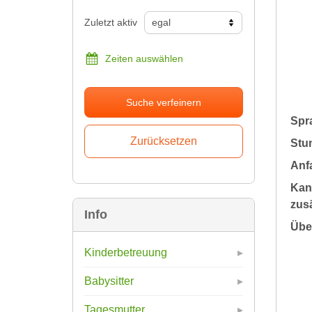
Zuletzt aktiv
Zeiten auswählen
Suche verfeinern
Spr
Stu
Anfa
Kan
zusä
Info
Übe
Kinderbetreuung
Babysitter
Tagesmutter