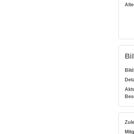
Alt
Bi
Bil
Deta
Aktu
Bes
Zule
Mitg