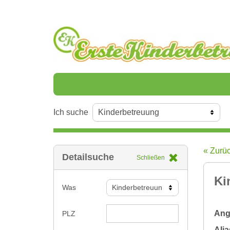
Ich suche
« Zurü
Detailsuche
Schließen
Ki
Was
Ange
PLZ
Alia