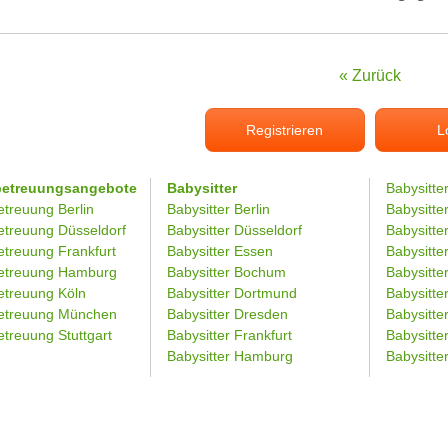
« Zurück
Registrieren
L
betreuungsangebote
Babysitter
Babysitte
etreuung Berlin
Babysitter Berlin
Babysitte
etreuung Düsseldorf
Babysitter Düsseldorf
Babysitter
etreuung Frankfurt
Babysitter Essen
Babysitt
etreuung Hamburg
Babysitter Bochum
Babysitter
etreuung Köln
Babysitter Dortmund
Babysitte
etreuung München
Babysitter Dresden
Babysitte
treuung Stuttgart
Babysitter Frankfurt
Babysitte
Babysitter Hamburg
Babysitt