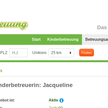
Das 
Start
Kinderbetreuung
Betreuungsa
PLZ
Umkreis
Finden
ck
nderbetreuerin: Jacqueline
bot ist:
Aktiv
s:
Jacky99