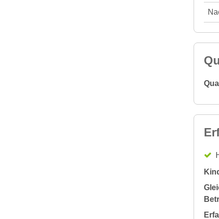
Nac
Qu
Qual
Er
H
Kin
Glei
Bet
Erf