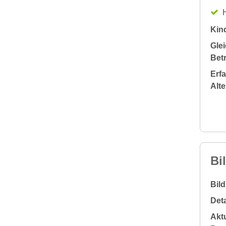
H
Kin
Glei
Bet
Erf
Alt
Bi
Bil
Deta
Aktu