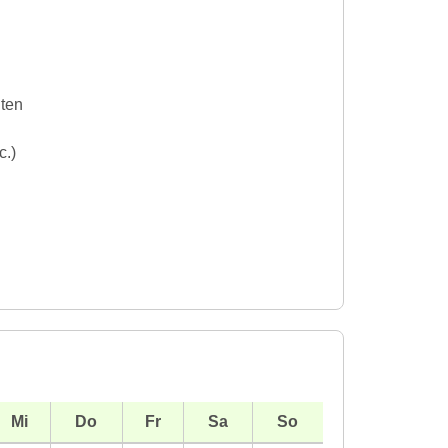
iten
c.)
Mi
Do
Fr
Sa
So