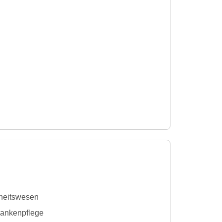
dheitswesen
rankenpflege