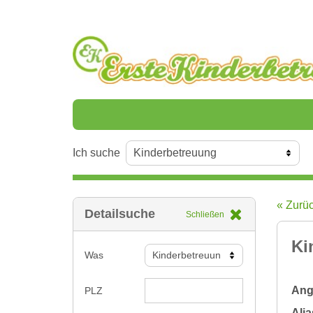
Ich suche
« Zurü
Detailsuche
Schließen
Ki
Was
Ange
PLZ
Alia