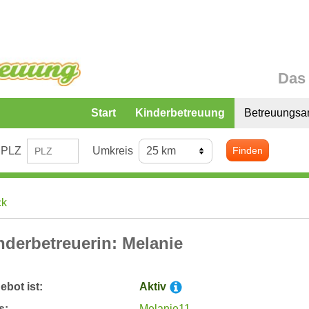
Das 
Start
Kinderbetreuung
Betreuungsa
PLZ
Umkreis
Finden
ck
nderbetreuerin: Melanie
bot ist:
Aktiv
s:
Melanie11