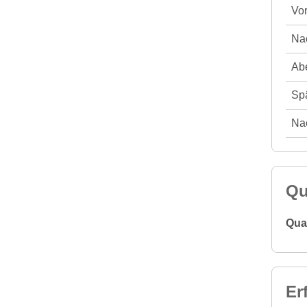
Vor
Nac
Abe
Spä
Nac
Qu
Qual
Er