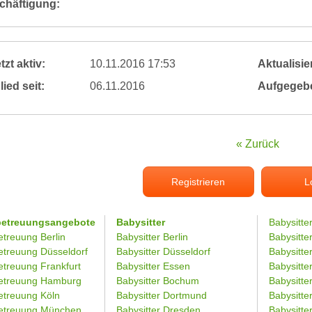
chäftigung:
tzt aktiv:
10.11.2016 17:53
Aktualisier
lied seit:
06.11.2016
Aufgegeb
« Zurück
Registrieren
L
betreuungsangebote
Babysitter
Babysitte
etreuung Berlin
Babysitter Berlin
Babysitte
etreuung Düsseldorf
Babysitter Düsseldorf
Babysitter
etreuung Frankfurt
Babysitter Essen
Babysitt
etreuung Hamburg
Babysitter Bochum
Babysitter
etreuung Köln
Babysitter Dortmund
Babysitte
etreuung München
Babysitter Dresden
Babysitte