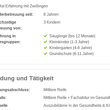
at Erfahrung mit Zwillingen
derbetreuung seit:
8 Jahren
chzeitige
3 Kindern
reuung von:
ahrung in
Säuglinge (bis 12 Monate)
ersgruppen:
Kleinkinder (1-3 Jahre)
Kindergarten (4-6 Jahre)
Grundschule (6-11 Jahre)
ldung und Tätigkeit
dungsabschluss:
Mittlere Reife
ils:
Mittlere Reife + Fachabitur im Gesun
elle
Auszubildene in der Gesundheits & K