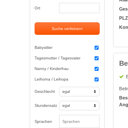
Ort
Gesc
PLZ 
Kon
Suche verfeinern
Babysitter
Tagesmutter / Tagesvater
Be
Nanny / Kinderfrau
B
Leihoma / Leihopa
Betr
Geschlecht
Bes
Ang
Stundensatz
Sprachen