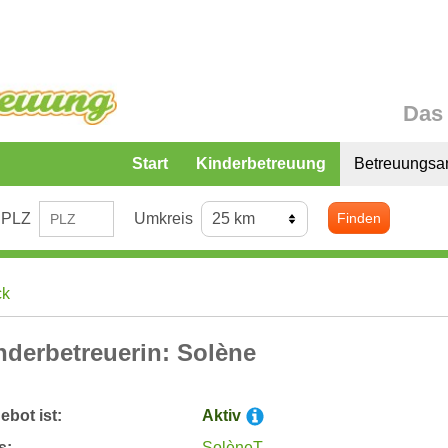
Das 
Start
Kinderbetreuung
Betreuungsa
PLZ
Umkreis
Finden
ck
nderbetreuerin: Solène
bot ist:
Aktiv
s:
SolèneT