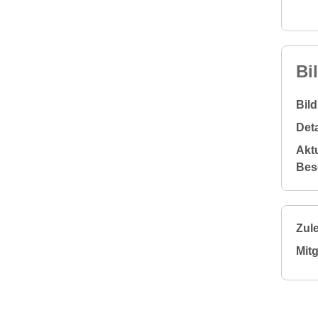
Bi
Bil
Deta
Aktu
Bes
Zule
Mitg