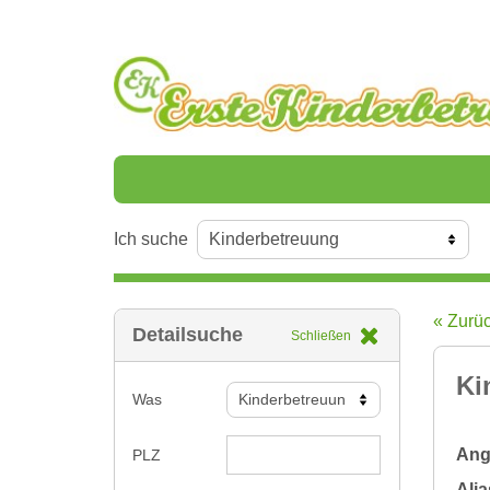
Ich suche
« Zurü
Detailsuche
Schließen
Ki
Was
Ange
PLZ
Alia