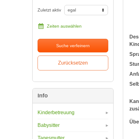
Zuletzt aktiv
Zeiten auswählen
Des
Kin
Suche verfeinern
Spr
Stu
Anfa
Sel
Info
Kan
zusä
Kinderbetreuung
Übe
Babysitter
Tagesmutter