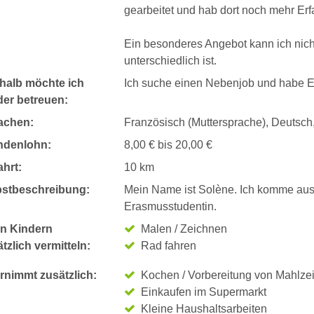
gearbeitet und hab dort noch mehr Er
Ein besonderes Angebot kann ich nicht
unterschiedlich ist.
halb möchte ich
Ich suche einen Nebenjob und habe E
der betreuen:
achen:
Französisch (Muttersprache), Deutsch
ndenlohn:
8,00 € bis 20,00 €
hrt:
10 km
bstbeschreibung:
Mein Name ist Solène. Ich komme aus F
Erasmusstudentin.
n Kindern
Malen / Zeichnen
tzlich vermitteln:
Rad fahren
rnimmt zusätzlich:
Kochen / Vorbereitung von Mahlze
Einkaufen im Supermarkt
Kleine Haushaltsarbeiten