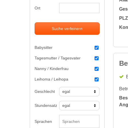
Ort
Gesc
PLZ 
Kon
Suche verfeinern
Babysitter
Tagesmutter / Tagesvater
Be
Nanny / Kinderfrau
B
Leihoma / Leihopa
Betr
Geschlecht
Bes
Ang
Stundensatz
Sprachen