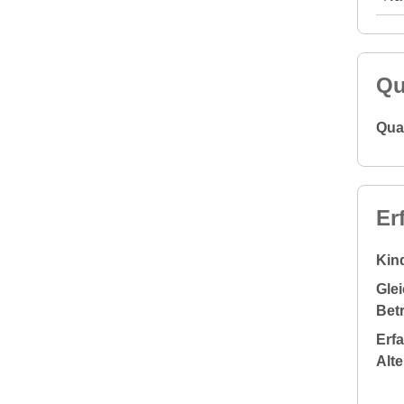
Qu
Qual
Er
Kin
Glei
Bet
Erf
Alt