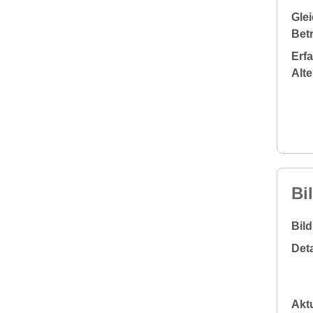
Glei
Bet
Erf
Alt
Bi
Bil
Deta
Aktu