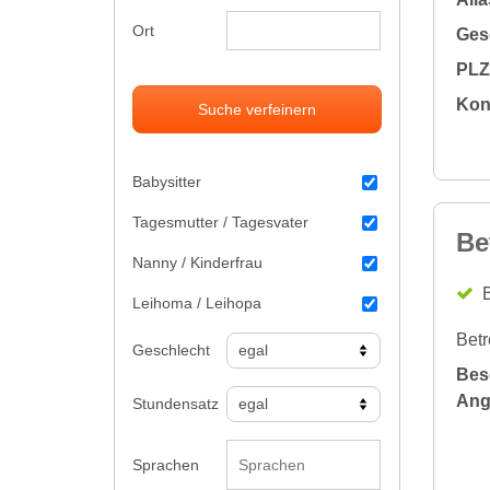
Ort
Gesc
PLZ 
Kon
Suche verfeinern
Babysitter
Tagesmutter / Tagesvater
Be
Nanny / Kinderfrau
B
Leihoma / Leihopa
Betr
Geschlecht
Bes
Ang
Stundensatz
Sprachen