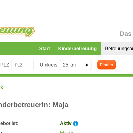
Das 
Start
Kinderbetreuung
Betreuungsa
PLZ
Umkreis
Finden
ck
nderbetreuerin: Maja
bot ist:
Aktiv
s:
Maja5