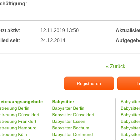
chäftigung:
tzt aktiv:
12.11.2019 13:50
Aktualisier
lied seit:
24.12.2014
Aufgegeb
« Zurück
Registrieren
L
betreuungsangebote
Babysitter
Babysitte
etreuung Berlin
Babysitter Berlin
Babysitte
etreuung Düsseldorf
Babysitter Düsseldorf
Babysitter
etreuung Frankfurt
Babysitter Essen
Babysitt
etreuung Hamburg
Babysitter Bochum
Babysitter
etreuung Köln
Babysitter Dortmund
Babysitte