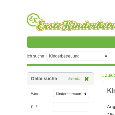
Ich suche
« Zurü
Detailsuche
Schließen
Ki
Was
Ange
PLZ
Alia