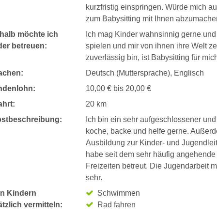
kurzfristig einspringen. Würde mich a
zum Babysitting mit Ihnen abzumache
halb möchte ich
Ich mag Kinder wahnsinnig gerne und 
der betreuen:
spielen und mir von ihnen ihre Welt ze
zuverlässig bin, ist Babysitting für mi
achen:
Deutsch (Muttersprache), Englisch
ndenlohn:
10,00 € bis 20,00 €
hrt:
20 km
bstbeschreibung:
Ich bin ein sehr aufgeschlossener und 
koche, backe und helfe gerne. Außerd
Ausbildung zur Kinder- und Jugendlei
habe seit dem sehr häufig angehende 
Freizeiten betreut. Die Jugendarbeit m
sehr.
n Kindern
Schwimmen
tzlich vermitteln:
Rad fahren