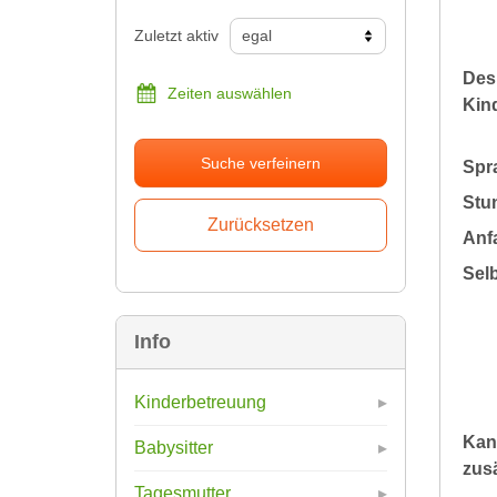
Zuletzt aktiv
Des
Zeiten auswählen
Kin
Suche verfeinern
Spr
Stu
Anfa
Sel
Info
Kinderbetreuung
Kan
Babysitter
zusä
Tagesmutter