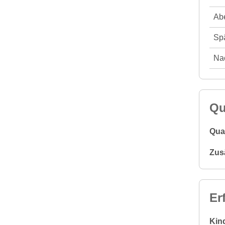
Abe
Spä
Nac
Qu
Qual
Zus
Er
Kin