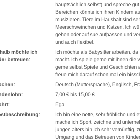
hauptsächlich selbst) und spreche gut
Bereichen könnte ich ihren Kindern au
musizieren. Tiere im Haushalt sind se
Meerschweinchen und Katzen. Ich wür
gehen oder auf sue aufpassen und vers
und auch flexibel.
halb möchte ich
Ich möchte als Babysitter arbeiten, d
der betreuen:
macht. Ich spiele gerne mit ihnen di
gerne selbst Spiele und Geschichten 
freue mich darauf schon mal ein biss
achen:
Deutsch (Muttersprache), Englisch, F
ndenlohn:
7,00 € bis 15,00 €
hrt:
Egal
bstbeschreibung:
Ich bin eine nette, sehr fröhliche und e
mache ich Sport, zeichne und unternehm
jungen alters bin ich sehr vernünftig,
Umgang und das Betreuen von Kindern 