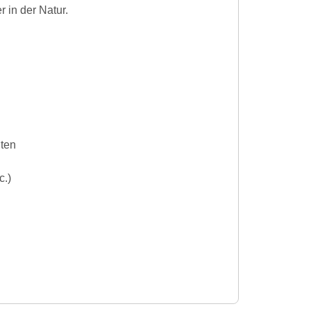
r in der Natur.
iten
c.)