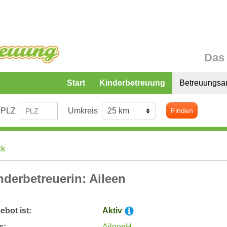
Das 
Start
Kinderbetreuung
Betreuungsa
PLZ
Umkreis
Finden
ck
nderbetreuerin: Aileen
bot ist:
Aktiv
s:
AileenH