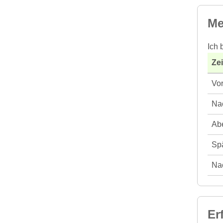
Me
Ich 
Ze
Vor
Nac
Abe
Spä
Nac
Er