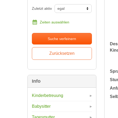
Zuletzt aktiv
Zeiten auswählen
Suche verfeinern
Des
Kin
Spr
Stu
Info
Anfa
Kinderbetreuung
Sel
Babysitter
Tagesmutter