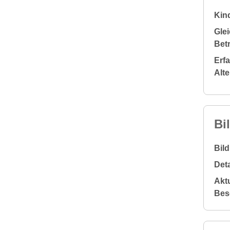
Kin
Glei
Bet
Erf
Alt
Bi
Bil
Deta
Aktu
Bes