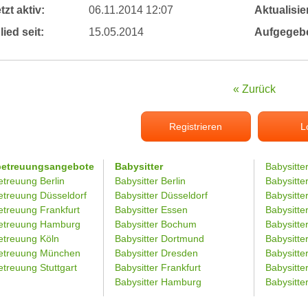
tzt aktiv:
06.11.2014 12:07
Aktualisier
lied seit:
15.05.2014
Aufgegeb
« Zurück
Registrieren
L
betreuungsangebote
Babysitter
Babysitte
etreuung Berlin
Babysitter Berlin
Babysitte
etreuung Düsseldorf
Babysitter Düsseldorf
Babysitter
etreuung Frankfurt
Babysitter Essen
Babysitt
etreuung Hamburg
Babysitter Bochum
Babysitter
etreuung Köln
Babysitter Dortmund
Babysitte
etreuung München
Babysitter Dresden
Babysitte
treuung Stuttgart
Babysitter Frankfurt
Babysitte
Babysitter Hamburg
Babysitt