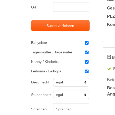
Ort
Gesc
PLZ 
Kon
Suche verfeinern
Babysitter
Tagesmutter / Tagesvater
Be
Nanny / Kinderfrau
B
Leihoma / Leihopa
Betr
Geschlecht
Bes
Ang
Stundensatz
Sprachen