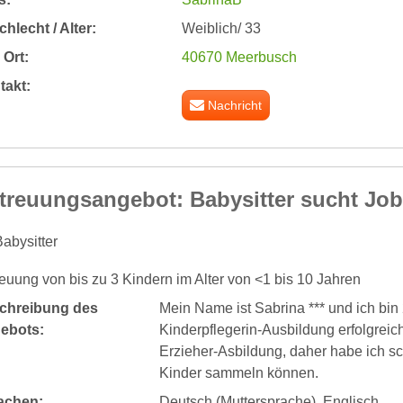
hlecht / Alter:
Weiblich/ 33
Ort:
40670 Meerbusch
takt:
Nachricht
treuungsangebot: Babysitter sucht Job
abysitter
euung von bis zu 3 Kindern im Alter von <1 bis 10 Jahren
chreibung des
Mein Name ist Sabrina *** und ich bin
ebots:
Kinderpflegerin-Ausbildung erfolgrei
Erzieher-Asbildung, daher habe ich s
Kinder sammeln können.
achen:
Deutsch (Muttersprache), Englisch