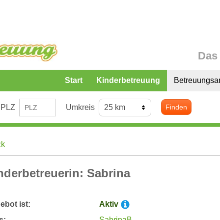
Das 
Start
Kinderbetreuung
Betreuungsa
PLZ
Umkreis
Finden
ck
nderbetreuerin: Sabrina
bot ist:
Aktiv
s:
SabrinaB