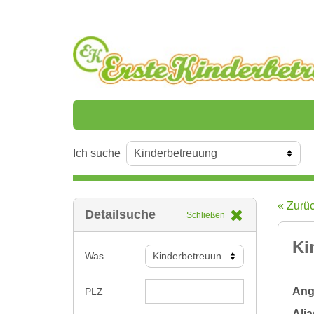
Ich suche
« Zurü
Detailsuche
Schließen
Ki
Was
Ange
PLZ
Alia