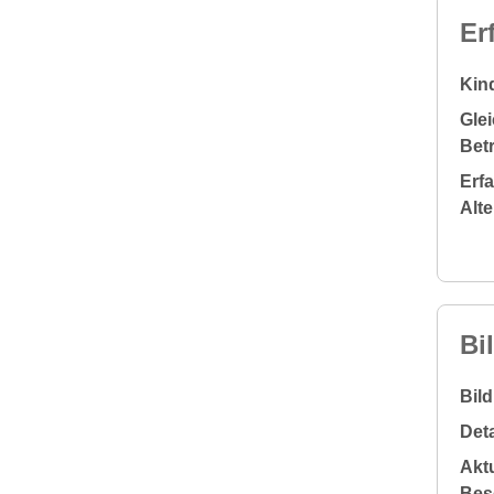
Er
Kin
Glei
Bet
Erf
Alt
Bi
Bil
Deta
Aktu
Bes