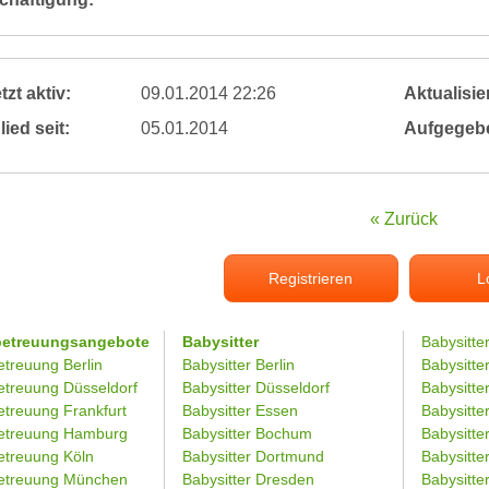
tzt aktiv:
09.01.2014 22:26
Aktualisier
lied seit:
05.01.2014
Aufgegeb
« Zurück
Registrieren
L
betreuungsangebote
Babysitter
Babysitte
etreuung Berlin
Babysitter Berlin
Babysitte
etreuung Düsseldorf
Babysitter Düsseldorf
Babysitter
etreuung Frankfurt
Babysitter Essen
Babysitt
etreuung Hamburg
Babysitter Bochum
Babysitter
etreuung Köln
Babysitter Dortmund
Babysitte
etreuung München
Babysitter Dresden
Babysitte