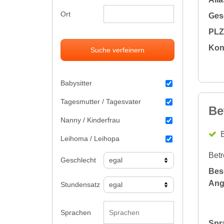
Ort
Gesc
PLZ 
Kon
Suche verfeinern
Babysitter
Tagesmutter / Tagesvater
Be
Nanny / Kinderfrau
B
Leihoma / Leihopa
Betr
Geschlecht
Bes
Ang
Stundensatz
Sprachen
Spr