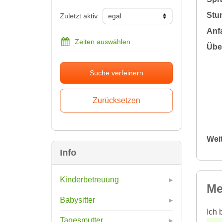
Stu
Zuletzt aktiv
Anfa
Zeiten auswählen
Übe
Suche verfeinern
Wei
Info
Kinderbetreuung
Me
Babysitter
Ich 
Tagesmutter