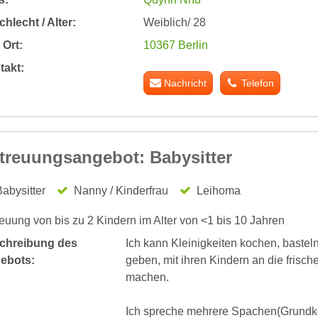
hlecht / Alter:
Weiblich/ 28
Ort:
10367 Berlin
takt:
Nachricht
Telefon
treuungsangebot: Babysitter
abysitter
Nanny / Kinderfrau
Leihoma
euung von bis zu 2 Kindern im Alter von <1 bis 10 Jahren
chreibung des
Ich kann Kleinigkeiten kochen, baste
ebots:
geben, mit ihren Kindern an die fris
machen.
Ich spreche mehrere Spachen(Grundke