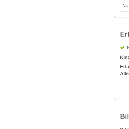
Nac
Er
H
Kin
Erf
Alt
Bi