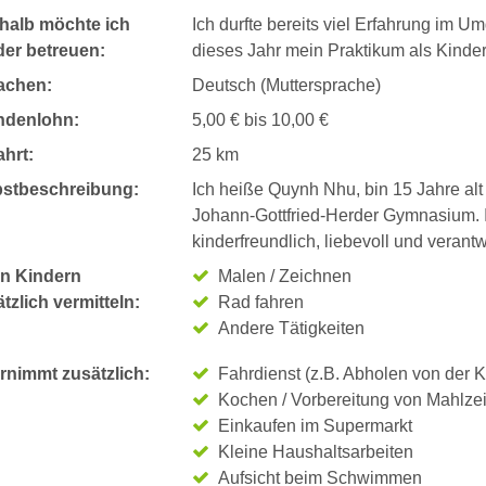
halb möchte ich
Ich durfte bereits viel Erfahrung im
der betreuen:
dieses Jahr mein Praktikum als Kinder
achen:
Deutsch (Muttersprache)
ndenlohn:
5,00 € bis 10,00 €
hrt:
25 km
bstbeschreibung:
Ich heiße Quynh Nhu, bin 15 Jahre alt
Johann-Gottfried-Herder Gymnasium. Ich
kinderfreundlich, liebevoll und veran
n Kindern
Malen / Zeichnen
tzlich vermitteln:
Rad fahren
Andere Tätigkeiten
rnimmt zusätzlich:
Fahrdienst (z.B. Abholen von der K
Kochen / Vorbereitung von Mahlze
Einkaufen im Supermarkt
Kleine Haushaltsarbeiten
Aufsicht beim Schwimmen