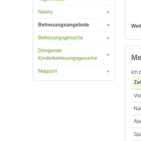
Nanny
Betreuungsangebote
Wei
Betreuungsgesuche
Dringende
Me
Kinderbetreuungsgesuche
Magazin
Ich 
Ze
Vor
Nac
Abe
Spä