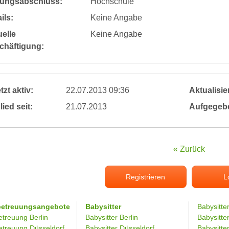
dungsabschluss:
Hochschule
ils:
Keine Angabe
elle
Keine Angabe
chäftigung:
tzt aktiv:
22.07.2013 09:36
Aktualisier
lied seit:
21.07.2013
Aufgegeb
« Zurück
Registrieren
L
betreuungsangebote
Babysitter
Babysitte
etreuung Berlin
Babysitter Berlin
Babysitte
etreuung Düsseldorf
Babysitter Düsseldorf
Babysitter