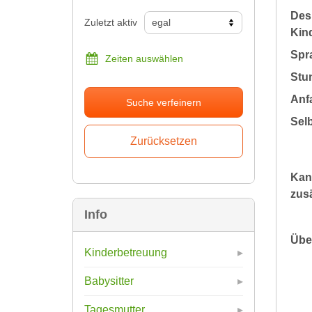
Des
Zuletzt aktiv
Kin
Spr
Zeiten auswählen
Stu
Anfa
Suche verfeinern
Sel
Kan
zusä
Info
Übe
Kinderbetreuung
Babysitter
Tagesmutter