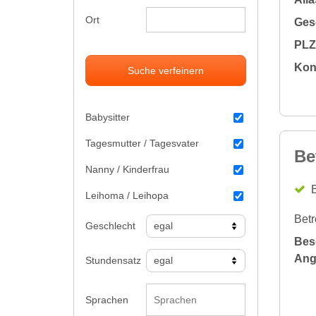
Ort
Gesc
PLZ 
Kon
Suche verfeinern
Babysitter
Tagesmutter / Tagesvater
Be
Nanny / Kinderfrau
B
Leihoma / Leihopa
Betr
Geschlecht
Bes
Ang
Stundensatz
Sprachen