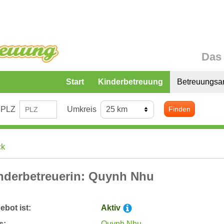
Das 
Start
Kinderbetreuung
Betreuungsa
PLZ
Umkreis
Finden
ck
nderbetreuerin: Quynh Nhu
bot ist:
Aktiv
s:
Quynh Nhu