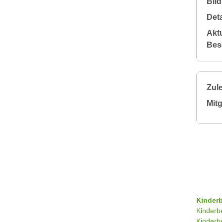
Bil
Deta
Aktu
Bes
Zule
Mitg
Kinder
Kinderb
Kinderb