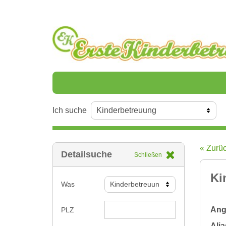
Ich suche
« Zurü
Detailsuche
Schließen
Ki
Was
Ange
PLZ
Alia