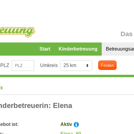
Das 
Start
Kinderbetreuung
Betreuungsa
PLZ
Umkreis
Finden
ck
nderbetreuerin: Elena
bot ist:
Aktiv
s:
Elena_89