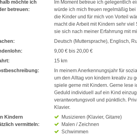
halb möchte ich
Im Moment betreue ich gelegentlich ei
der betreuen:
würde ich mich freuen regelmäßig bei 
die Kinder und für mich von Vorteil wä
macht die Arbeit mit Kindern sehr vie
sie sich nach meiner Erfahrrung mit 
achen:
Deutsch (Muttersprache), Englisch, R
ndenlohn:
9,00 € bis 20,00 €
hrt:
15 km
bstbeschreibung:
In meinem Anerkennungsjahr für sozia
um den Alltag von kindern kreativ zu ge
spiele gerne mit Kindern. Gerne lese 
Geduld individuell auf ein Kind einzug
verantwortungsvoll und pünktlich. Pri
Klavier.
n Kindern
Musizieren (Klavier, Gitarre)
tzlich vermitteln:
Malen / Zeichnen
Schwimmen