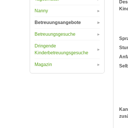
Des
Kin
Nanny
Betreuungsangebote
Betreuungsgesuche
Spr
Dringende
Stu
Kinderbetreuungsgesuche
Anfa
Magazin
Sel
Kan
zusä