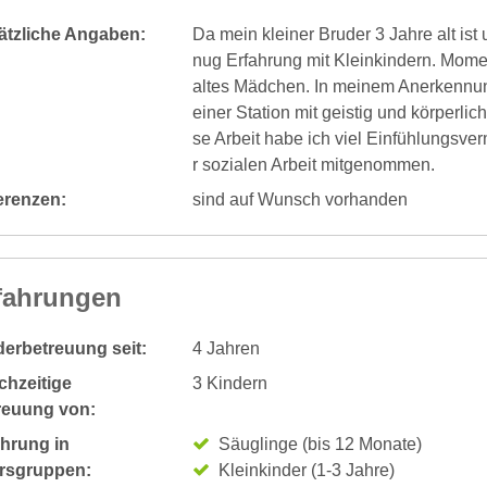
ätzliche Angaben:
Da mein kleiner Bruder 3 Jahre alt ist
nug Erfahrung mit Kleinkindern. Mome
altes Mädchen. In meinem Anerkennungs
einer Station mit geistig und körperl
se Arbeit habe ich viel Einfühlungsv
r sozialen Arbeit mitgenommen.
erenzen:
sind auf Wunsch vorhanden
fahrungen
derbetreuung seit:
4 Jahren
chzeitige
3 Kindern
reuung von:
ahrung in
Säuglinge (bis 12 Monate)
ersgruppen:
Kleinkinder (1-3 Jahre)