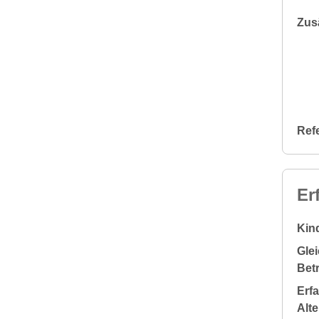
Zus
Ref
Er
Kin
Glei
Bet
Erf
Alt