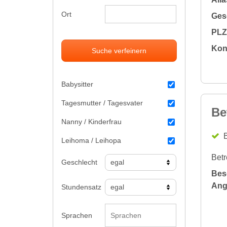
Ort
Gesc
PLZ 
Kon
Suche verfeinern
Babysitter
Tagesmutter / Tagesvater
Be
Nanny / Kinderfrau
B
Leihoma / Leihopa
Betr
Geschlecht
Bes
Ang
Stundensatz
Sprachen