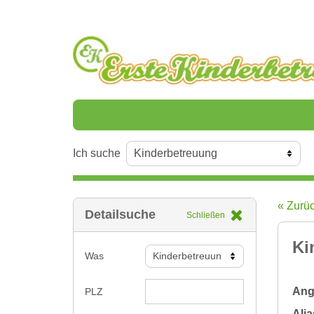
Ich suche
« Zurü
Detailsuche
Schließen
Ki
Was
Ange
PLZ
Alia