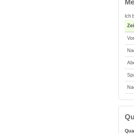
Me
Ich 
Ze
Vor
Nac
Abe
Spä
Nac
Qu
Qual