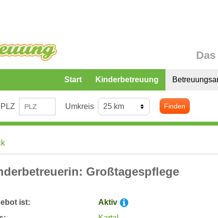
Das 
Start
Kinderbetreuung
Betreuungsa
PLZ
Umkreis
Finden
ck
nderbetreuerin: Großtagespflege
bot ist:
Aktiv
s:
Kartal