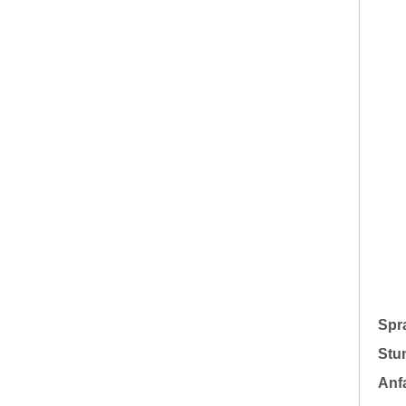
Spr
Stu
Anfa