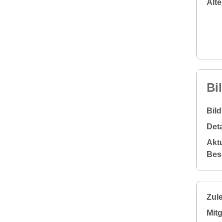
Alt
Bi
Bil
Deta
Aktu
Bes
Zule
Mitg