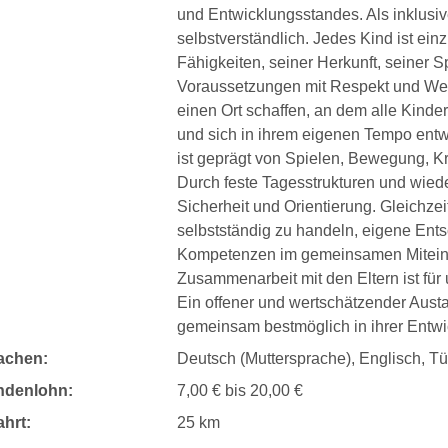
und Entwicklungsstandes. Als inklusive
selbstverständlich. Jedes Kind ist ei
Fähigkeiten, seiner Herkunft, seiner S
Voraussetzungen mit Respekt und W
einen Ort schaffen, an dem alle Kinde
und sich in ihrem eigenen Tempo entw
ist geprägt von Spielen, Bewegung, Kr
Durch feste Tagesstrukturen und wied
Sicherheit und Orientierung. Gleichzeit
selbstständig zu handeln, eigene Ents
Kompetenzen im gemeinsamen Miteinan
Zusammenarbeit mit den Eltern ist für 
Ein offener und wertschätzender Austa
gemeinsam bestmöglich in ihrer Entwi
achen:
Deutsch (Muttersprache), Englisch, Tü
ndenlohn:
7,00 € bis 20,00 €
hrt:
25 km