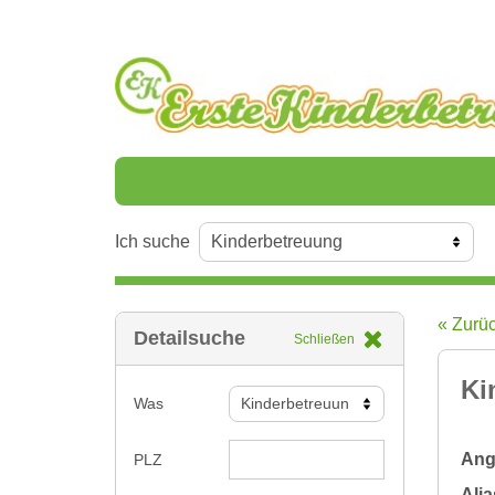
Ich suche
« Zurü
Detailsuche
Schließen
Ki
Was
Ange
PLZ
Alia