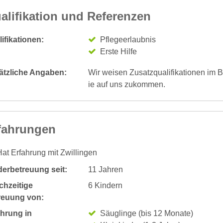
alifikation und Referenzen
ifikationen:
Pflegeerlaubnis
Erste Hilfe
ätzliche Angaben:
Wir weisen Zusatzqualifikationen im B
ie auf uns zukommen.
fahrungen
at Erfahrung mit Zwillingen
derbetreuung seit:
11 Jahren
chzeitige
6 Kindern
reuung von:
ahrung in
Säuglinge (bis 12 Monate)