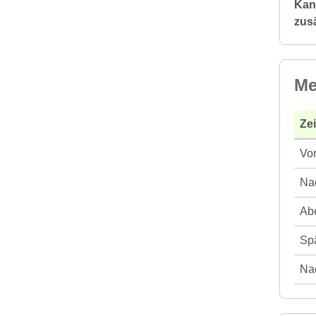
Kan
zusä
Me
Ze
Vor
Nac
Abe
Spä
Nac