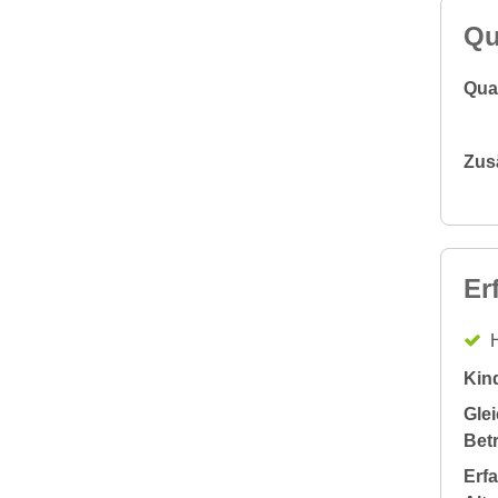
Qu
Qual
Zus
Er
H
Kin
Glei
Bet
Erf