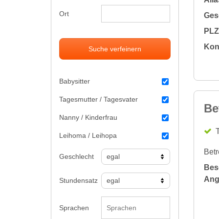
Ort
Gesc
PLZ 
Kon
Suche verfeinern
Babysitter
Tagesmutter / Tagesvater
Be
Nanny / Kinderfrau
Leihoma / Leihopa
Betr
Geschlecht
Bes
Ang
Stundensatz
Sprachen