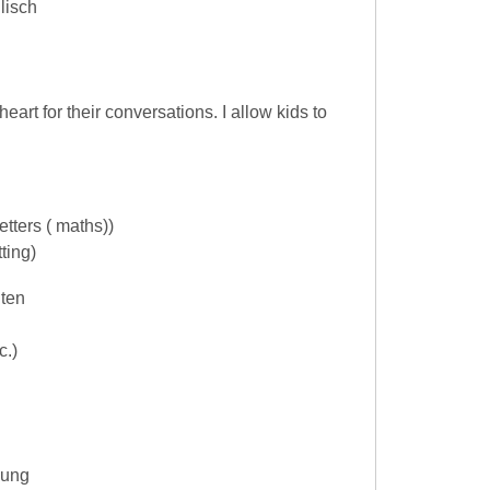
lisch
eart for their conversations. I allow kids to
tters ( maths))
ting)
iten
c.)
gung