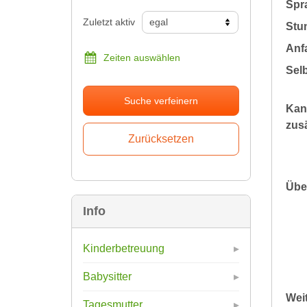
Spr
Zuletzt aktiv
Stu
Anfa
Zeiten auswählen
Sel
Suche verfeinern
Kan
zusä
Übe
Info
Kinderbetreuung
Babysitter
Wei
Tagesmutter