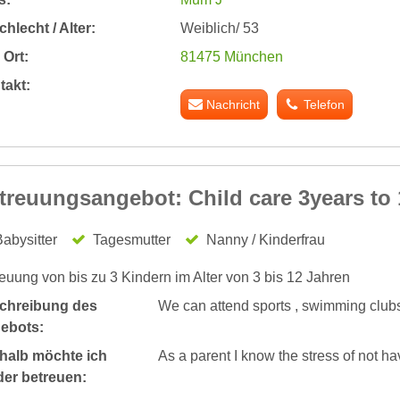
hlecht / Alter:
Weiblich/ 53
Ort:
81475 München
takt:
Nachricht
Telefon
treuungsangebot: Child care 3years to 
abysitter
Tagesmutter
Nanny / Kinderfrau
euung von bis zu 3 Kindern im Alter von 3 bis 12 Jahren
chreibung des
We can attend sports , swimming clubs 
ebots:
halb möchte ich
As a parent I know the stress of not ha
der betreuen: