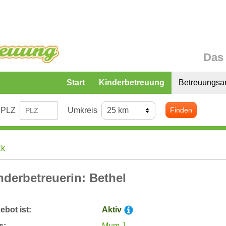
Das 
Start
Kinderbetreuung
Betreuungsa
PLZ
Umkreis
Finden
ck
nderbetreuerin: Bethel
bot ist:
Aktiv
s:
Mum J