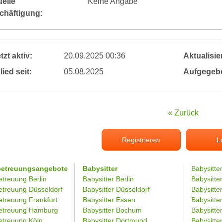
elle
Keine Angabe
chäftigung:
tzt aktiv:
20.09.2025 00:36
Aktualisier
lied seit:
05.08.2025
Aufgegeb
« Zurück
Registrieren
L
betreuungsangebote
Babysitter
Babysitte
etreuung Berlin
Babysitter Berlin
Babysitte
etreuung Düsseldorf
Babysitter Düsseldorf
Babysitter
etreuung Frankfurt
Babysitter Essen
Babysitt
etreuung Hamburg
Babysitter Bochum
Babysitter
etreuung Köln
Babysitter Dortmund
Babysitte