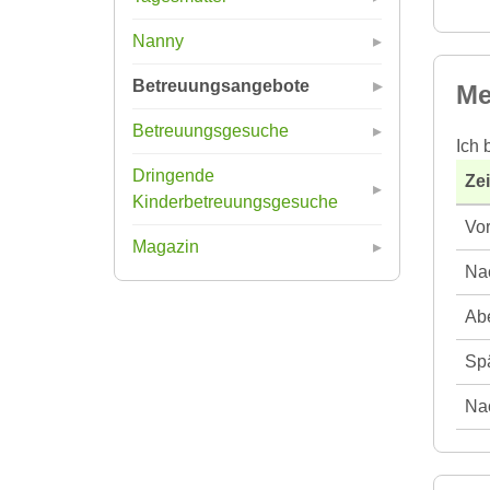
Nanny
Betreuungsangebote
Me
Betreuungsgesuche
Ich 
Dringende
Ze
Kinderbetreuungsgesuche
Vor
Magazin
Nac
Abe
Spä
Nac