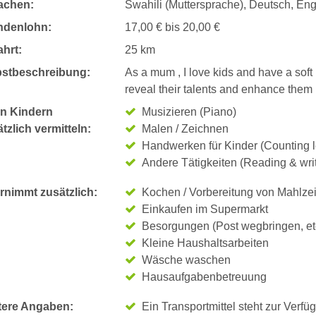
achen:
Swahili (Muttersprache), Deutsch, Eng
ndenlohn:
17,00 € bis 20,00 €
hrt:
25 km
bstbeschreibung:
As a mum , I love kids and have a soft h
reveal their talents and enhance them
n Kindern
Musizieren (Piano)
tzlich vermitteln:
Malen / Zeichnen
Handwerken für Kinder (Counting le
Andere Tätigkeiten (Reading & writ
rnimmt zusätzlich:
Kochen / Vorbereitung von Mahlze
Einkaufen im Supermarkt
Besorgungen (Post wegbringen, et
Kleine Haushaltsarbeiten
Wäsche waschen
Hausaufgabenbetreuung
tere Angaben:
Ein Transportmittel steht zur Verfü