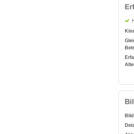
Er
H
Kin
Glei
Bet
Erf
Alt
Bi
Bil
Deta