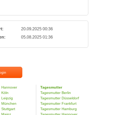
t:
20.09.2025 00:36
en:
05.08.2025 01:36
ogin
r Hannover
Tagesmutter
r Köln
Tagesmutter Berlin
 Leipzig
Tagesmutter Düsseldorf
er München
Tagesmutter Frankfurt
 Stuttgart
Tagesmutter Hamburg
r Mainz
Tagesmutter Hannover