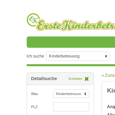
Ich suche
« Zurü
Detailsuche
Schließen
Ki
Was
Ange
PLZ
Alia