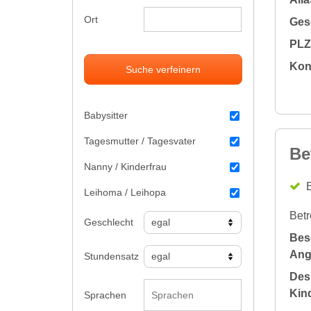
Ort
Gesc
PLZ 
Kon
Suche verfeinern
Babysitter
Tagesmutter / Tagesvater
Be
Nanny / Kinderfrau
B
Leihoma / Leihopa
Betr
Geschlecht
Bes
Ang
Stundensatz
Des
Kin
Sprachen