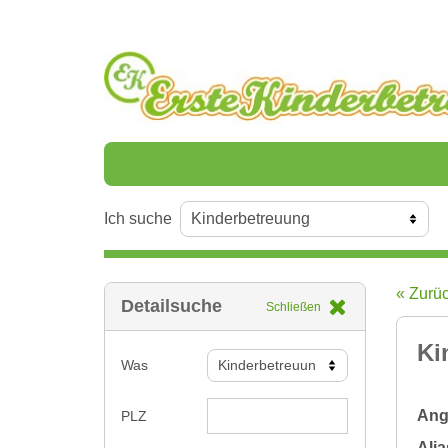
Ich suche
« Zurü
Detailsuche
Schließen
Ki
Was
Ange
PLZ
Alia