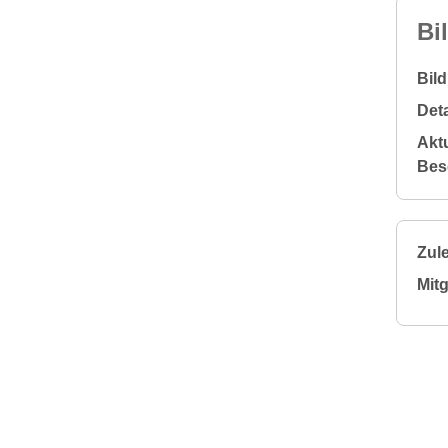
Bi
Bil
Deta
Aktu
Bes
Zule
Mitg