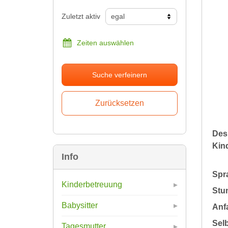
Zuletzt aktiv
Zeiten auswählen
Suche verfeinern
Des
Kin
Info
Spr
Kinderbetreuung
Stu
Babysitter
Anfa
Sel
Tagesmutter