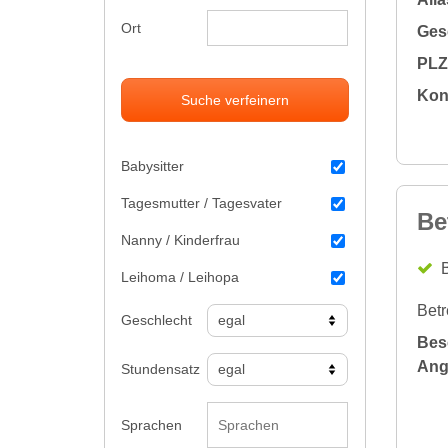
Ort
Gesc
PLZ 
Kon
Suche verfeinern
Babysitter
Tagesmutter / Tagesvater
Be
Nanny / Kinderfrau
B
Leihoma / Leihopa
Betr
Geschlecht
Bes
Ang
Stundensatz
Sprachen