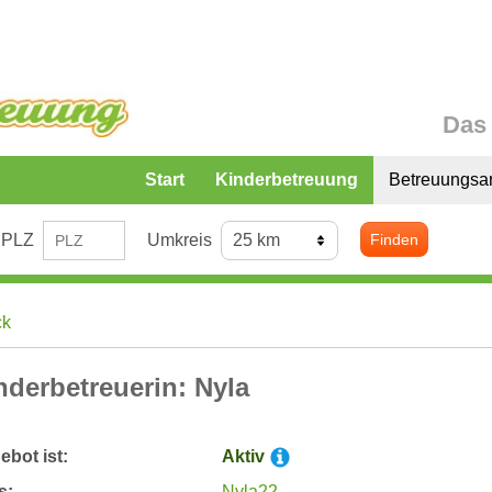
Das 
Start
Kinderbetreuung
Betreuungsa
PLZ
Umkreis
Finden
ck
nderbetreuerin: Nyla
bot ist:
Aktiv
s:
Nyla22