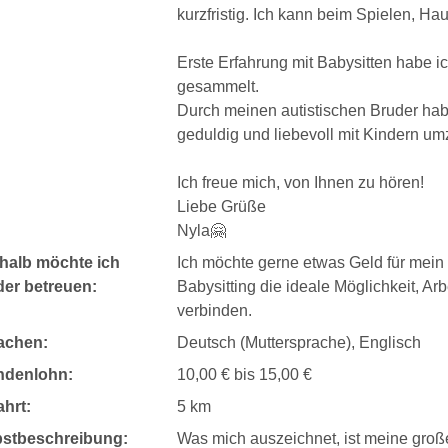
kurzfristig. Ich kann beim Spielen, Ha
Erste Erfahrung mit Babysitten habe ic
gesammelt.
Durch meinen autistischen Bruder habe
geduldig und liebevoll mit Kindern u
Ich freue mich, von Ihnen zu hören!
Liebe Grüße
Nyla🤗
halb möchte ich
Ich möchte gerne etwas Geld für mein
der betreuen:
Babysitting die ideale Möglichkeit, Ar
verbinden.
achen:
Deutsch (Muttersprache), Englisch
ndenlohn:
10,00 € bis 15,00 €
hrt:
5 km
bstbeschreibung:
Was mich auszeichnet, ist meine groß