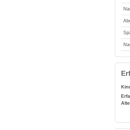
Nac
Abe
Spä
Nac
Er
Kin
Erf
Alt