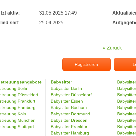
tzt aktiv:
31.05.2025 17:49
Aktualisier
lied seit:
25.04.2025
Aufgegeb
« Zurück
Registrieren
L
betreuungsangebote
Babysitter
Babysitte
etreuung Berlin
Babysitter Berlin
Babysitte
etreuung Düsseldorf
Babysitter Düsseldorf
Babysitter
etreuung Frankfurt
Babysitter Essen
Babysitt
etreuung Hamburg
Babysitter Bochum
Babysitter
etreuung Köln
Babysitter Dortmund
Babysitte
etreuung München
Babysitter Dresden
Babysitte
treuung Stuttgart
Babysitter Frankfurt
Babysitte
Babysitter Hamburg
Babysitt