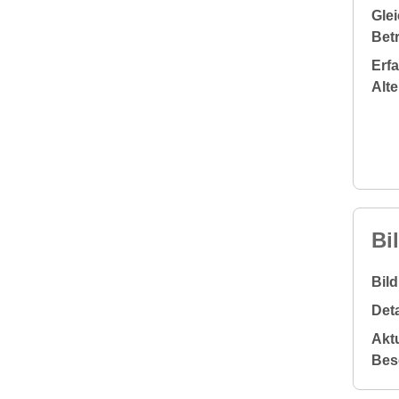
Glei
Bet
Erf
Alt
Bi
Bil
Deta
Aktu
Bes