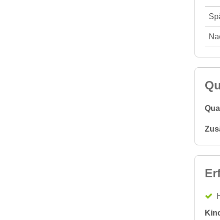
Spä
Nac
Qu
Qual
Zus
Er
H
Kin