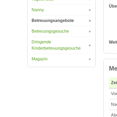
Übe
Nanny
Betreuungsangebote
Betreuungsgesuche
Dringende
Wei
Kinderbetreuungsgesuche
Magazin
Me
Ze
Vor
Nac
Abe