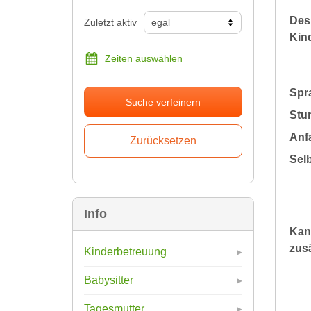
Des
Zuletzt aktiv
Kin
Zeiten auswählen
Spr
Suche verfeinern
Stu
Anfa
Sel
Info
Kan
zusä
Kinderbetreuung
Babysitter
Tagesmutter