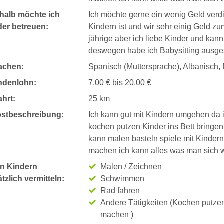
halb möchte ich
Ich möchte gerne ein wenig Geld verdi
der betreuen:
Kindern ist und wir sehr einig Geld zu
jährige aber ich liebe Kinder und kan
deswegen habe ich Babysitting ausge
achen:
Spanisch (Muttersprache), Albanisch, 
ndenlohn:
7,00 € bis 20,00 €
hrt:
25 km
bstbeschreibung:
Ich kann gut mit Kindern umgehen da 
kochen putzen Kinder ins Bett bringen 
kann malen basteln spiele mit Kinder
machen ich kann alles was man sich w
n Kindern
Malen / Zeichnen
tzlich vermitteln:
Schwimmen
Rad fahren
Andere Tätigkeiten (Kochen putze
machen )