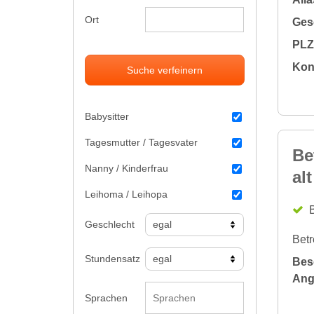
Ort
Gesc
PLZ 
Kon
Suche verfeinern
Babysitter
Tagesmutter / Tagesvater
Be
Nanny / Kinderfrau
al
Leihoma / Leihopa
B
Geschlecht
Betr
Stundensatz
Bes
Ang
Sprachen