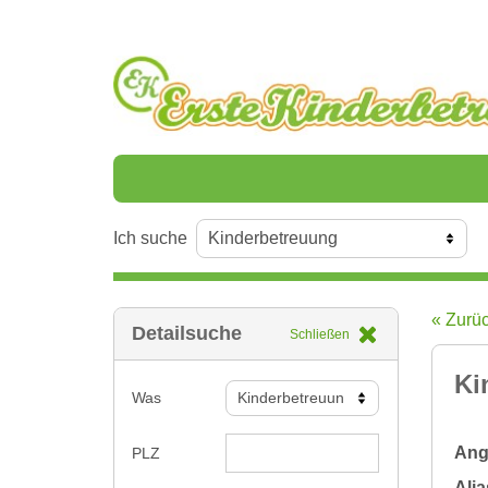
Ich suche
« Zurü
Detailsuche
Schließen
Ki
Was
Ange
PLZ
Alia