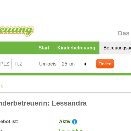
Das 
Start
Kinderbetreuung
Betreuungsa
PLZ
Umkreis
Finden
ck
nderbetreuerin: Lessandra
bot ist:
Aktiv
s:
Lessandrag.