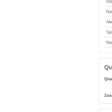
Vor
Nac
Abe
Spä
Nac
Qu
Qual
Zus