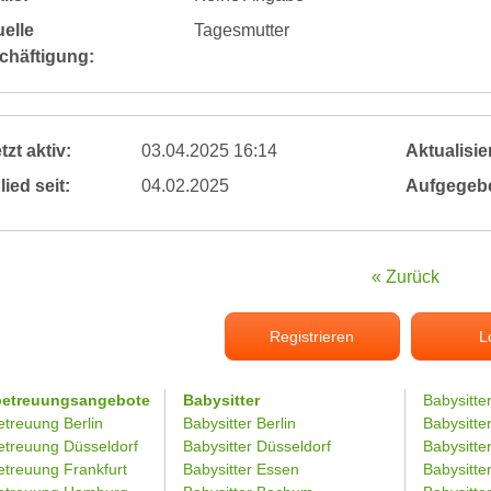
elle
Tagesmutter
chäftigung:
tzt aktiv:
03.04.2025 16:14
Aktualisier
lied seit:
04.02.2025
Aufgegeb
« Zurück
Registrieren
L
betreuungsangebote
Babysitter
Babysitte
etreuung Berlin
Babysitter Berlin
Babysitte
etreuung Düsseldorf
Babysitter Düsseldorf
Babysitter
etreuung Frankfurt
Babysitter Essen
Babysitt