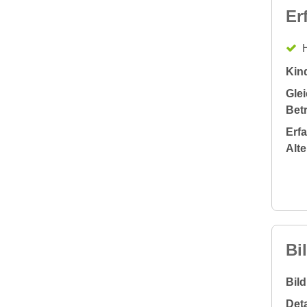
Er
H
Kin
Glei
Bet
Erf
Alt
Bi
Bil
Deta