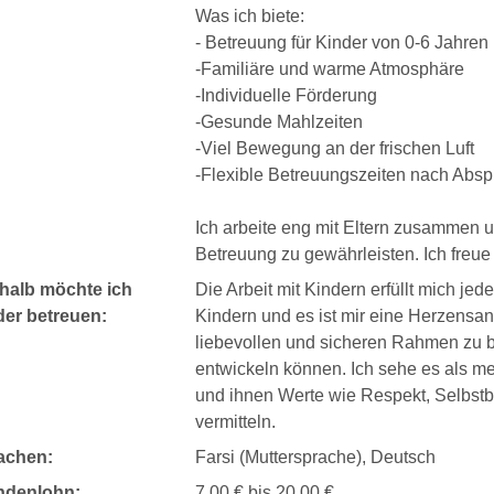
Was ich biete:
- Betreuung für Kinder von 0-6 Jahren
-Familiäre und warme Atmosphäre
-Individuelle Förderung
-Gesunde Mahlzeiten
-Viel Bewegung an der frischen Luft
-Flexible Betreuungszeiten nach Abs
Ich arbeite eng mit Eltern zusammen u
Betreuung zu gewährleisten. Ich freue
halb möchte ich
Die Arbeit mit Kindern erfüllt mich je
der betreuen:
Kindern und es ist mir eine Herzensa
liebevollen und sicheren Rahmen zu bi
entwickeln können. Ich sehe es als me
und ihnen Werte wie Respekt, Selbst
vermitteln.
achen:
Farsi (Muttersprache), Deutsch
ndenlohn:
7,00 € bis 20,00 €