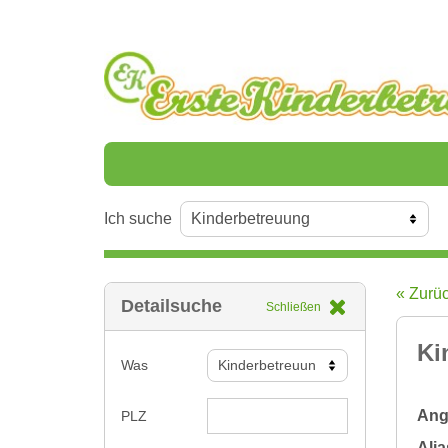
Ich suche
« Zurü
Detailsuche
Schließen
Ki
Was
Ange
PLZ
Alia