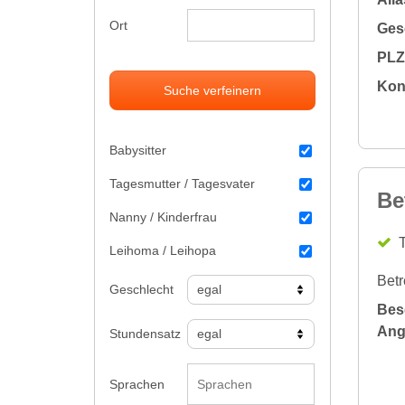
Ort
Gesc
PLZ 
Kon
Suche verfeinern
Babysitter
Tagesmutter / Tagesvater
Be
Nanny / Kinderfrau
Leihoma / Leihopa
Betr
Geschlecht
Bes
Ang
Stundensatz
Sprachen