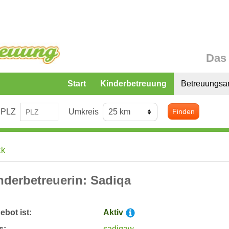
Das 
Start
Kinderbetreuung
Betreuungsa
PLZ
Umkreis
Finden
ck
nderbetreuerin: Sadiqa
bot ist:
Aktiv
s:
sadiqaw.