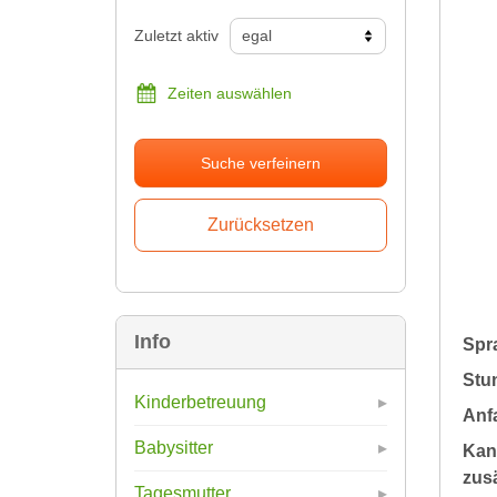
Zuletzt aktiv
Zeiten auswählen
Suche verfeinern
Info
Spr
Stu
Kinderbetreuung
Anfa
Babysitter
Kan
zusä
Tagesmutter