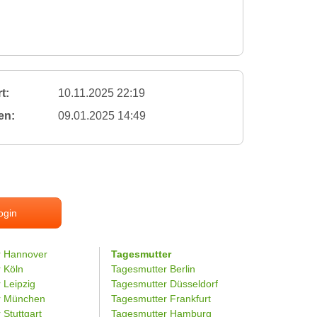
t:
10.11.2025 22:19
en:
09.01.2025 14:49
ogin
r Hannover
Tagesmutter
r Köln
Tagesmutter Berlin
 Leipzig
Tagesmutter Düsseldorf
er München
Tagesmutter Frankfurt
 Stuttgart
Tagesmutter Hamburg