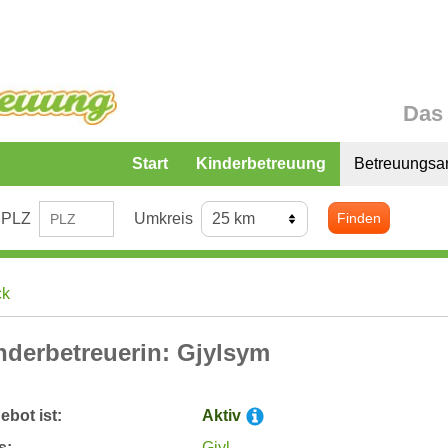
Das 
Start
Kinderbetreuung
Betreuungsa
PLZ
Umkreis
Finden
ck
nderbetreuerin: Gjylsym
bot ist:
Aktiv
s:
Giyl