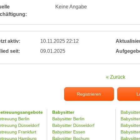
elle
Keine Angabe
chäftigung:
tzt aktiv:
10.11.2025 22:12
Aktualisier
lied seit:
09.01.2025
Aufgegeb
« Zurück
Registrieren
L
betreuungsangebote
Babysitter
Babysitte
etreuung Berlin
Babysitter Berlin
Babysitte
etreuung Düsseldorf
Babysitter Düsseldorf
Babysitter
etreuung Frankfurt
Babysitter Essen
Babysitt
etreuung Hamburg
Babysitter Bochum
Babysitter