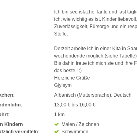
Ich bin sechsfache Tante und fast täg
ich, wie wichtig es ist, Kinder liebevo
Zuverlässigkeit, Fürsorge und ein res
Stelle.
Derzeit arbeite ich in einer Kita in S
wochendende möglich (siehe Tabelle)
Bis dahin freue ich mich sie und ihre
das beste ! :)
Herzliche Grüße
Gjylsym
achen:
Albanisch (Muttersprache), Deutsch
ndenlohn:
13,00 € bis 16,00 €
hrt:
1 km
n Kindern
Malen / Zeichnen
tzlich vermitteln:
Schwimmen