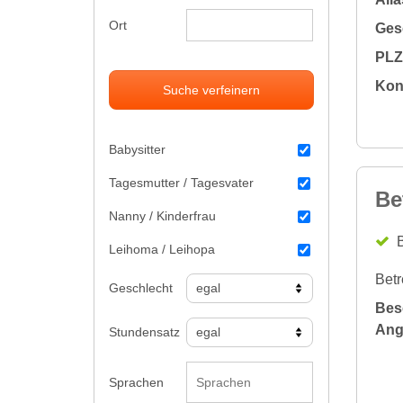
Ort
Gesc
PLZ 
Kon
Suche verfeinern
Babysitter
Tagesmutter / Tagesvater
Be
Nanny / Kinderfrau
B
Leihoma / Leihopa
Betr
Geschlecht
Bes
Ang
Stundensatz
Sprachen