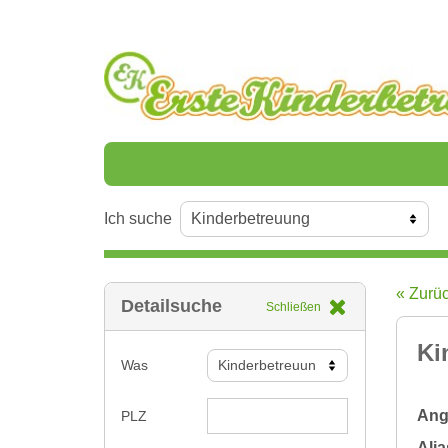
Ich suche
« Zurü
Detailsuche
Schließen
Ki
Was
Ange
PLZ
Alia