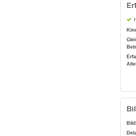
Er
H
Kin
Glei
Bet
Erf
Alt
Bi
Bil
Deta