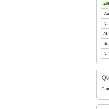
Ze
Vor
Nac
Abe
Spä
Nac
Qu
Qual