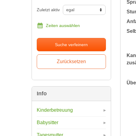
Spr
Zuletzt aktiv
Stu
Anfa
Zeiten auswählen
Sel
Suche verfeinern
Kan
zusä
Übe
Info
Kinderbetreuung
Babysitter
Tagesmutter