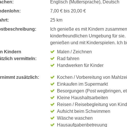
achen:
Englisch (Muttersprache), Deutsch
ndenlohn:
7,00 € bis 20,00 €
hrt:
25 km
bstbeschreibung:
Ich genieße es mit Kindern zusammen 
kinderfreundlichen Umgebung für sie. 
genießen und mit Kinderspielen. Ich bi
n Kindern
Malen / Zeichnen
tzlich vermitteln:
Rad fahren
Handwerken für Kinder
rnimmt zusätzlich:
Kochen / Vorbereitung von Mahlze
Einkaufen im Supermarkt
Besorgungen (Post wegbringen, et
Kleine Haushaltsarbeiten
Reisen / Reisebegleitung von Kin
Aufsicht beim Schwimmen
Wäsche waschen
Hausaufgabenbetreuung