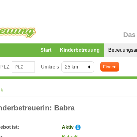
Das 
Start
Kinderbetreuung
Betreuungsa
PLZ
Umkreis
Finden
ck
nderbetreuerin: Babra
bot ist:
Aktiv
s:
BabraN