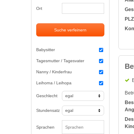
Ort
Gesc
PLZ 
Kon
Suche verfeinern
Babysitter
Tagesmutter / Tagesvater
Be
Nanny / Kinderfrau
B
Leihoma / Leihopa
Betr
Geschlecht
Bes
Ang
Stundensatz
Des
Kin
Sprachen