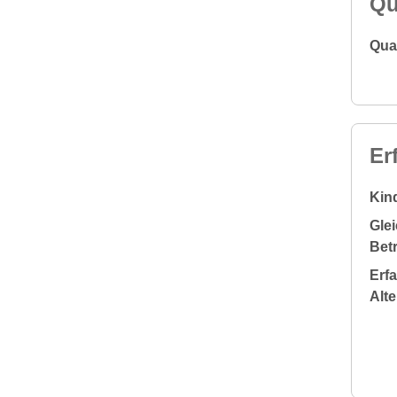
Qu
Qual
Er
Kin
Glei
Bet
Erf
Alt