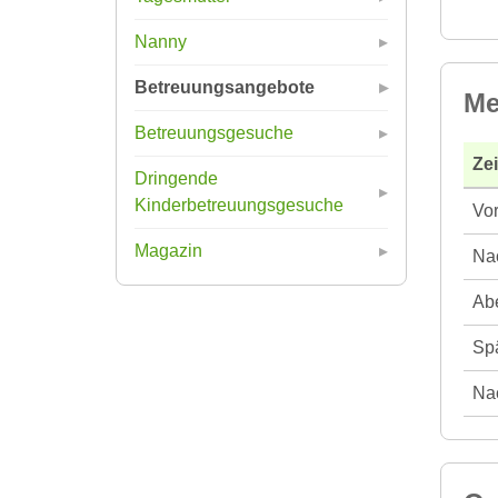
Nanny
Betreuungsangebote
Me
Betreuungsgesuche
Ze
Dringende
Kinderbetreuungsgesuche
Vor
Magazin
Nac
Abe
Spä
Nac