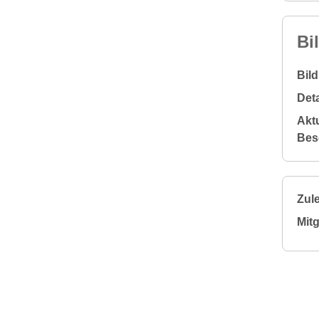
Bi
Bil
Deta
Aktu
Bes
Zule
Mitg