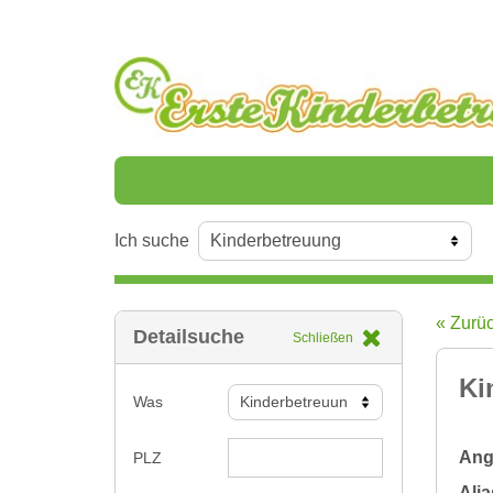
Ich suche
« Zurü
Detailsuche
Schließen
Ki
Was
Ange
PLZ
Alia