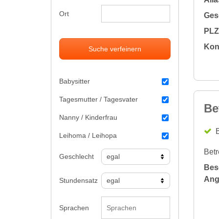
Ort
Gesc
PLZ 
Kon
Suche verfeinern
Babysitter
Tagesmutter / Tagesvater
Be
Nanny / Kinderfrau
B
Leihoma / Leihopa
Betr
Geschlecht
Bes
Ang
Stundensatz
Sprachen