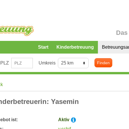
Das 
Start
Kinderbetreuung
Betreuungsa
PLZ
Umkreis
Finden
ck
nderbetreuerin: Yasemin
bot ist:
Aktiv
s:
y.schif