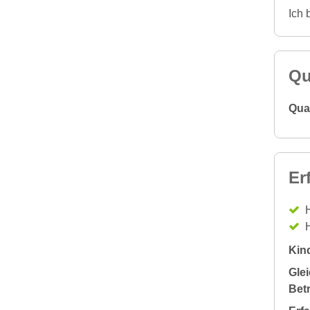
Ich 
Qu
Qual
Er
H
H
Kin
Glei
Bet