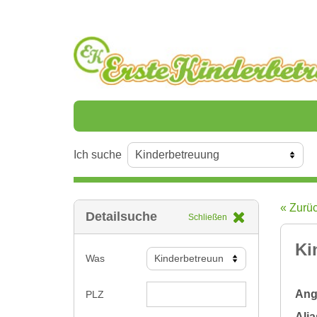
Ich suche
« Zurü
Detailsuche
Schließen
Ki
Was
Ange
PLZ
Alia