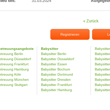
lied seit:
31.03.2024
Aufgegeb
« Zurück
Registrieren
L
betreuungsangebote
Babysitter
Babysitte
etreuung Berlin
Babysitter Berlin
Babysitte
etreuung Düsseldorf
Babysitter Düsseldorf
Babysitter
etreuung Frankfurt
Babysitter Essen
Babysitt
etreuung Hamburg
Babysitter Bochum
Babysitter
etreuung Köln
Babysitter Dortmund
Babysitte
etreuung München
Babysitter Dresden
Babysitte
treuung Stuttgart
Babysitter Frankfurt
Babysitte
Babysitter Hamburg
Babysitt