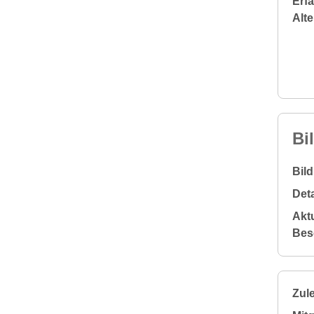
Erf
Alt
Bi
Bil
Deta
Aktu
Bes
Zule