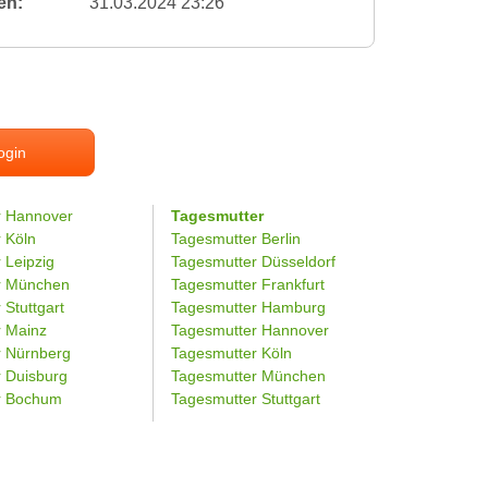
en:
31.03.2024 23:26
ogin
r Hannover
Tagesmutter
r Köln
Tagesmutter Berlin
 Leipzig
Tagesmutter Düsseldorf
er München
Tagesmutter Frankfurt
 Stuttgart
Tagesmutter Hamburg
r Mainz
Tagesmutter Hannover
r Nürnberg
Tagesmutter Köln
r Duisburg
Tagesmutter München
er Bochum
Tagesmutter Stuttgart