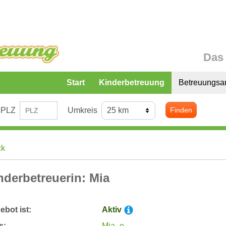
Das 
Start
Kinderbetreuung
Betreuungsa
PLZ
Umkreis
Finden
ck
nderbetreuerin: Mia
bot ist:
Aktiv
s:
Mia_e