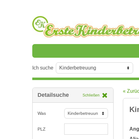
Ich suche
« Zurü
Detailsuche
Schließen
Ki
Was
Ange
PLZ
Alia