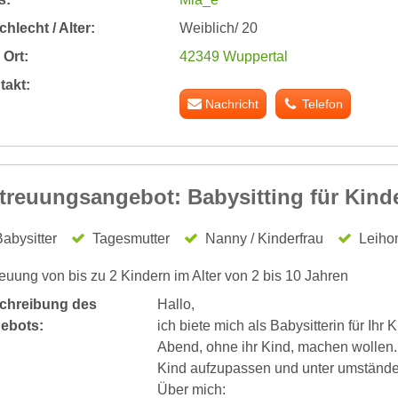
hlecht / Alter:
Weiblich/ 20
Ort:
42349 Wuppertal
takt:
Nachricht
Telefon
treuungsangebot: Babysitting für Kind
abysitter
Tagesmutter
Nanny / Kinderfrau
Leiho
euung von bis zu 2 Kindern im Alter von 2 bis 10 Jahren
chreibung des
Hallo,
ebots:
ich biete mich als Babysitterin für Ih
Abend, ohne ihr Kind, machen wollen. I
Kind aufzupassen und unter umstände
Über mich: