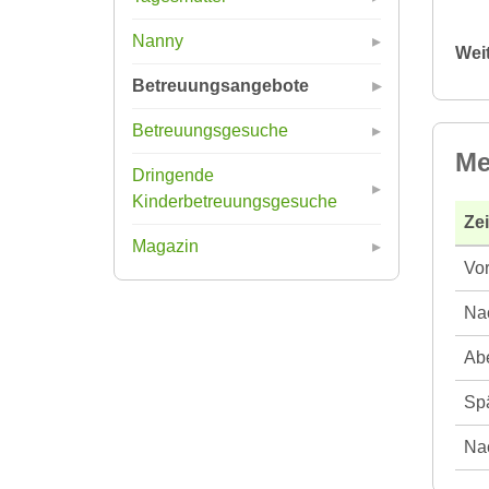
Nanny
Wei
Betreuungsangebote
Betreuungsgesuche
Me
Dringende
Kinderbetreuungsgesuche
Ze
Magazin
Vor
Nac
Abe
Spä
Nac