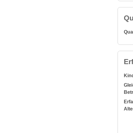
Qu
Qual
Er
Kin
Glei
Bet
Erf
Alt