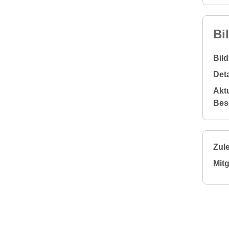
Bi
Bil
Deta
Aktu
Bes
Zule
Mitg