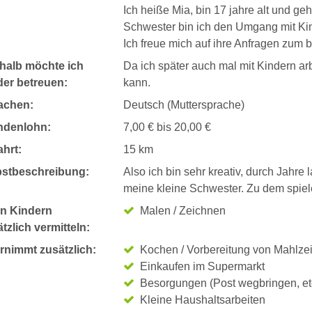
Ich heiße Mia, bin 17 jahre alt und ge
Schwester bin ich den Umgang mit Ki
Ich freue mich auf ihre Anfragen zum b
halb möchte ich
Da ich später auch mal mit Kindern a
der betreuen:
kann.
achen:
Deutsch (Muttersprache)
ndenlohn:
7,00 € bis 20,00 €
hrt:
15 km
bstbeschreibung:
Also ich bin sehr kreativ, durch Jahre
meine kleine Schwester. Zu dem spiel
n Kindern
Malen / Zeichnen
tzlich vermitteln:
rnimmt zusätzlich:
Kochen / Vorbereitung von Mahlze
Einkaufen im Supermarkt
Besorgungen (Post wegbringen, et
Kleine Haushaltsarbeiten