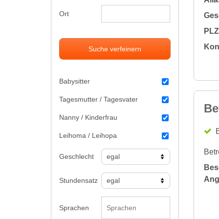
Ort
Gesc
PLZ 
Kon
Suche verfeinern
Babysitter
Tagesmutter / Tagesvater
Be
Nanny / Kinderfrau
B
Leihoma / Leihopa
Betr
Geschlecht
Bes
Ang
Stundensatz
Sprachen