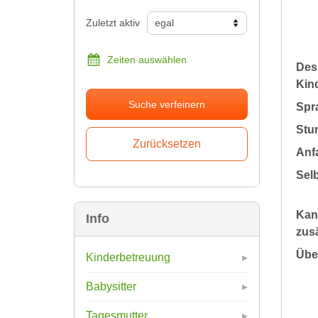
Zuletzt aktiv
Zeiten auswählen
Des
Kin
Suche verfeinern
Spr
Stu
Anfa
Sel
Kan
Info
zusä
Übe
Kinderbetreuung
Babysitter
Tagesmutter