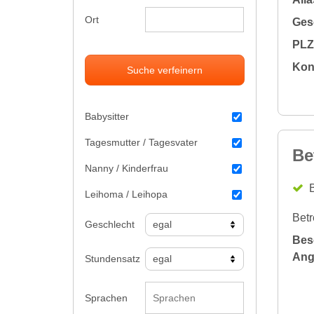
Ort
Gesc
PLZ 
Kon
Suche verfeinern
Babysitter
Tagesmutter / Tagesvater
Be
Nanny / Kinderfrau
B
Leihoma / Leihopa
Betr
Geschlecht
Bes
Ang
Stundensatz
Sprachen