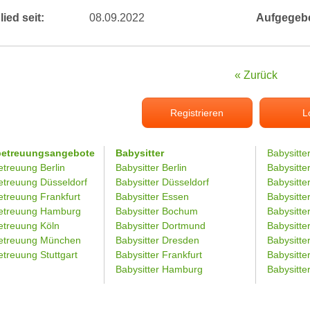
lied seit:
08.09.2022
Aufgegeb
« Zurück
Registrieren
L
betreuungsangebote
Babysitter
Babysitte
etreuung Berlin
Babysitter Berlin
Babysitte
etreuung Düsseldorf
Babysitter Düsseldorf
Babysitter
etreuung Frankfurt
Babysitter Essen
Babysitt
etreuung Hamburg
Babysitter Bochum
Babysitter
etreuung Köln
Babysitter Dortmund
Babysitte
etreuung München
Babysitter Dresden
Babysitte
treuung Stuttgart
Babysitter Frankfurt
Babysitte
Babysitter Hamburg
Babysitt