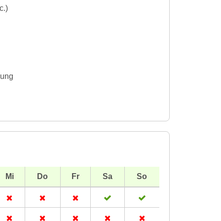
c.)
gung
Mi
Do
Fr
Sa
So