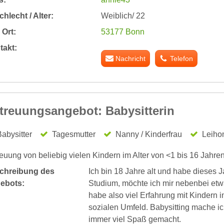
hlecht / Alter:
Weiblich/ 22
Ort:
53177 Bonn
takt:
Nachricht
Telefon
treuungsangebot: Babysitterin
abysitter
Tagesmutter
Nanny / Kinderfrau
Leiho
euung von beliebig vielen Kindern im Alter von <1 bis 16 Jahre
chreibung des
Ich bin 18 Jahre alt und habe dieses
ebots:
Studium, möchte ich mir nebenbei etwa
habe also viel Erfahrung mit Kindern i
sozialen Umfeld. Babysitting mache ic
immer viel Spaß gemacht.