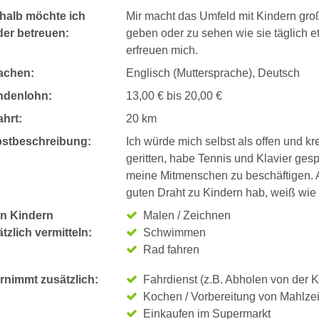
halb möchte ich
Mir macht das Umfeld mit Kindern gro
der betreuen:
geben oder zu sehen wie sie täglich 
erfreuen mich.
achen:
Englisch (Muttersprache), Deutsch
ndenlohn:
13,00 € bis 20,00 €
hrt:
20 km
bstbeschreibung:
Ich würde mich selbst als offen und kre
geritten, habe Tennis und Klavier gesp
meine Mitmenschen zu beschäftigen. 
guten Draht zu Kindern hab, weiß wie 
n Kindern
Malen / Zeichnen
tzlich vermitteln:
Schwimmen
Rad fahren
rnimmt zusätzlich:
Fahrdienst (z.B. Abholen von der K
Kochen / Vorbereitung von Mahlze
Einkaufen im Supermarkt