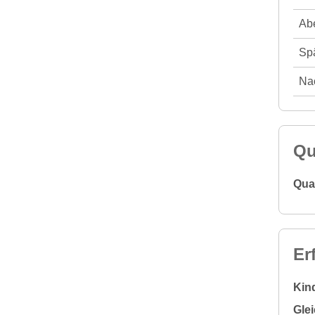
Abe
Spä
Nac
Qu
Qual
Er
Kin
Glei