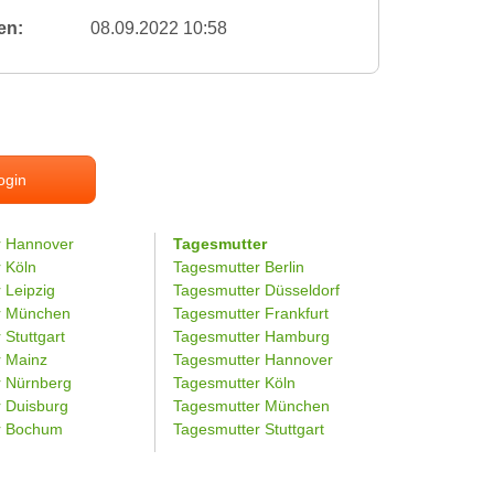
en:
08.09.2022 10:58
ogin
r Hannover
Tagesmutter
r Köln
Tagesmutter Berlin
 Leipzig
Tagesmutter Düsseldorf
er München
Tagesmutter Frankfurt
 Stuttgart
Tagesmutter Hamburg
r Mainz
Tagesmutter Hannover
r Nürnberg
Tagesmutter Köln
r Duisburg
Tagesmutter München
er Bochum
Tagesmutter Stuttgart