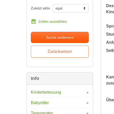
Des
Zuletzt aktiv
Kin
Zeiten auswählen
Spr
Stu
Suche verfeinern
Anfa
Sel
Kan
Info
zusä
Kinderbetreuung
Übe
Babysitter
Tagesmutter