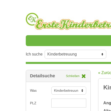
Ich suche
« Zurü
Detailsuche
Schließen
Ki
Was
Ange
PLZ
Alia