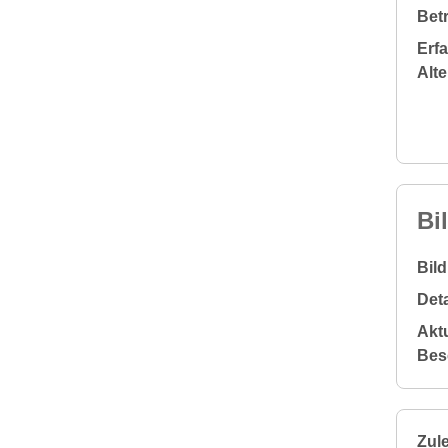
Bet
Erf
Alt
Bi
Bil
Deta
Aktu
Bes
Zule