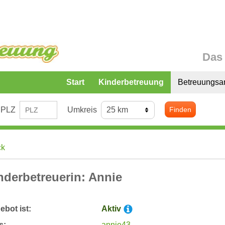
Das 
Start
Kinderbetreuung
Betreuungsa
PLZ
Umkreis
Finden
ck
nderbetreuerin: Annie
bot ist:
Aktiv
s:
annie43