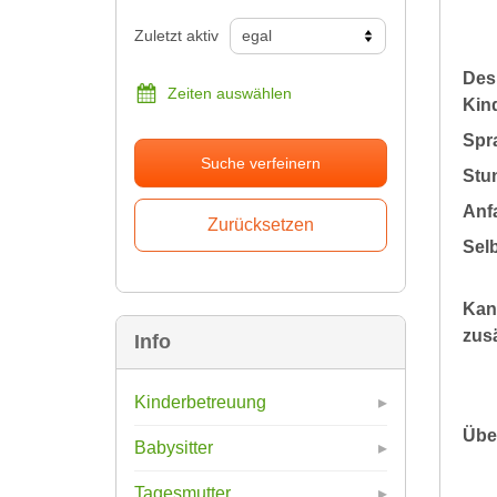
Zuletzt aktiv
Des
Zeiten auswählen
Kin
Spr
Suche verfeinern
Stu
Anfa
Sel
Kan
zusä
Info
Kinderbetreuung
Übe
Babysitter
Tagesmutter