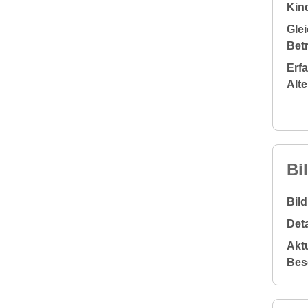
Kin
Glei
Bet
Erf
Alt
Bi
Bil
Deta
Aktu
Bes