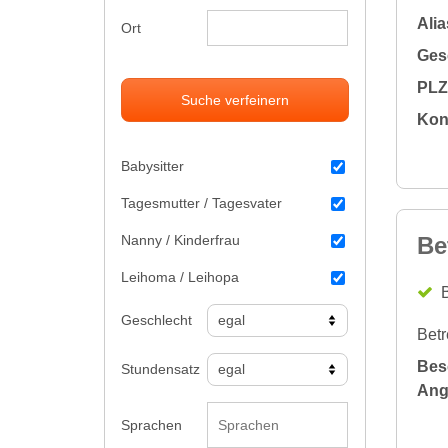
Alia
Ort
Gesc
PLZ 
Suche verfeinern
Kon
Babysitter
Tagesmutter / Tagesvater
Nanny / Kinderfrau
Be
Leihoma / Leihopa
B
Geschlecht
Betr
Bes
Stundensatz
Ang
Sprachen