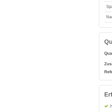
Spä
Nac
Qu
Qual
Zus
Ref
Er
H