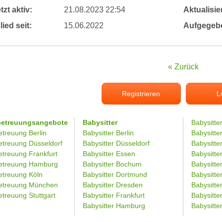
tzt aktiv:
21.08.2023 22:54
Aktualisier
lied seit:
15.06.2022
Aufgegeb
« Zurück
Registrieren
L
betreuungsangebote
Babysitter
Babysitte
etreuung Berlin
Babysitter Berlin
Babysitte
etreuung Düsseldorf
Babysitter Düsseldorf
Babysitter
etreuung Frankfurt
Babysitter Essen
Babysitt
etreuung Hamburg
Babysitter Bochum
Babysitter
etreuung Köln
Babysitter Dortmund
Babysitte
etreuung München
Babysitter Dresden
Babysitte
treuung Stuttgart
Babysitter Frankfurt
Babysitte
Babysitter Hamburg
Babysitt