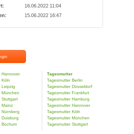
t:
16.06.2022 11:04
en:
15.06.2022 16:47
ogin
r Hannover
Tagesmutter
r Köln
Tagesmutter Berlin
 Leipzig
Tagesmutter Düsseldorf
er München
Tagesmutter Frankfurt
 Stuttgart
Tagesmutter Hamburg
r Mainz
Tagesmutter Hannover
r Nürnberg
Tagesmutter Köln
r Duisburg
Tagesmutter München
er Bochum
Tagesmutter Stuttgart