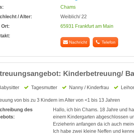
s:
Chams
hlecht / Alter:
Weiblich/ 22
Ort:
65931 Frankfurt am Main
takt:
Nachricht
Telefon
treuungsangebot: Kinderbetreuung/ Ba
abysitter
Tagesmutter
Nanny / Kinderfrau
Leiho
euung von bis zu 3 Kindern im Alter von <1 bis 13 Jahren
chreibung des
Hallo, ich bin Chams. 18 Jahre und h
ebots:
einem Kindergarten abgeschlossen un
Erzieherin anfangen da ich auch mei
Ich habe zwei kleine Neffen und kenn