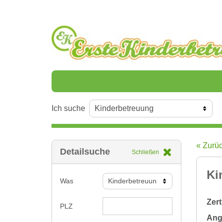
Ich suche
« Zurü
Detailsuche
Schließen
Ki
Was
Zert
PLZ
Ange