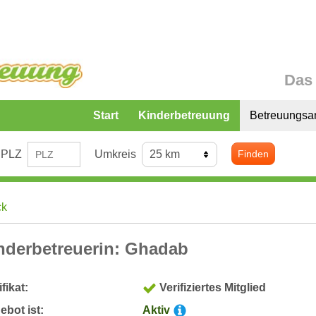
Das 
Start
Kinderbetreuung
Betreuungsa
PLZ
Umkreis
Finden
ck
nderbetreuerin: Ghadab
ifikat:
Verifiziertes Mitglied
bot ist:
Aktiv