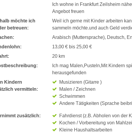
Ich wohne in Frankfurt Zeilsheim näh
Angebot freuen
halb möchte ich
Weil ich gerne mit Kinder arbeiten ka
der betreuen:
sammeln möchte.und auch Geld verd
achen:
Arabisch (Muttersprache), Deutsch, En
ndenlohn:
13,00 € bis 25,00 €
hrt:
20 km
bstbeschreibung:
Ich mag Malen,Pusteln,Mit Kindern spi
herausgefunden
n Kindern
Musizieren (Gitarre )
tzlich vermitteln:
Malen / Zeichnen
Schwimmen
Andere Tätigkeiten (Sprache beibr
rnimmt zusätzlich:
Fahrdienst (z.B. Abholen von der K
Kochen / Vorbereitung von Mahlze
Kleine Haushaltsarbeiten