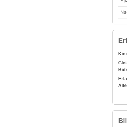
Spä
Nac
Er
Kin
Glei
Bet
Erf
Alt
Bi