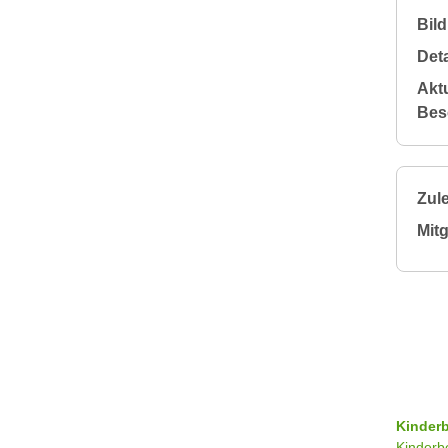
Bil
Deta
Aktu
Bes
Zule
Mitg
Kinder
Kinderb