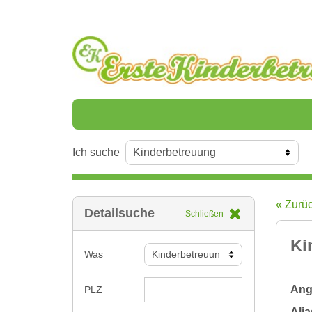
Ich suche
« Zurü
Detailsuche
Schließen
Ki
Was
Ange
PLZ
Alia