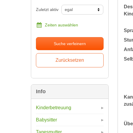
Des
Zuletzt aktiv
Kin
Zeiten auswählen
Spr
Stu
Suche verfeinern
Anfa
Sel
Info
Kan
zusä
Kinderbetreuung
Babysitter
Übe
Tagesmutter