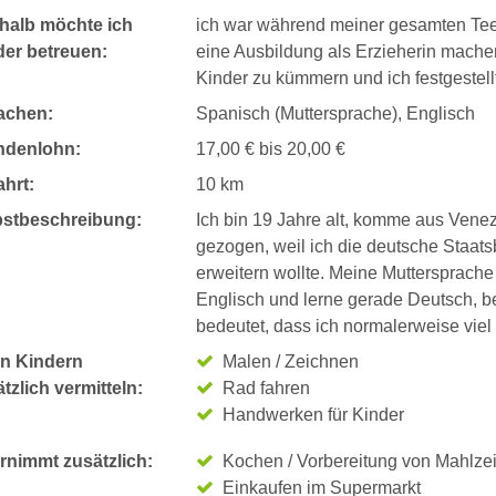
halb möchte ich
ich war während meiner gesamten Teen
der betreuen:
eine Ausbildung als Erzieherin mache
Kinder zu kümmern und ich festgestellt
achen:
Spanisch (Muttersprache), Englisch
ndenlohn:
17,00 € bis 20,00 €
hrt:
10 km
bstbeschreibung:
Ich bin 19 Jahre alt, komme aus Vene
gezogen, weil ich die deutsche Staat
erweitern wollte. Meine Muttersprache
Englisch und lerne gerade Deutsch, b
bedeutet, dass ich normalerweise viel 
n Kindern
Malen / Zeichnen
tzlich vermitteln:
Rad fahren
Handwerken für Kinder
rnimmt zusätzlich:
Kochen / Vorbereitung von Mahlze
Einkaufen im Supermarkt