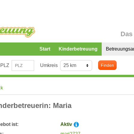
Das 
Start
Kinderbetreuung
Betreuungsa
PLZ
Umkreis
Finden
ck
nderbetreuerin: Maria
bot ist:
Aktiv
s:
mari2727