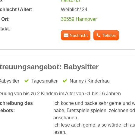
hlecht / Alter:
Weiblich/ 24
Ort:
30559 Hannover
takt:
Nachricht
Telefon
treuungsangebot: Babysitter
abysitter
Tagesmutter
Nanny / Kinderfrau
euung von bis zu 2 Kindern im Alter von <1 bis 16 Jahren
chreibung des
Ich koche und backe sehr gerne und wü
ebots:
habe, Brettspiele spielen, zeichnen od
anschauen.
Ich lese auch gerne, also würde ich a
lesen.