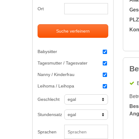
Ort
Gesc
PLZ 
Kon
Suche verfeinern
Babysitter
Tagesmutter / Tagesvater
Be
Nanny / Kinderfrau
B
Leihoma / Leihopa
Betr
Geschlecht
Bes
Ang
Stundensatz
Sprachen