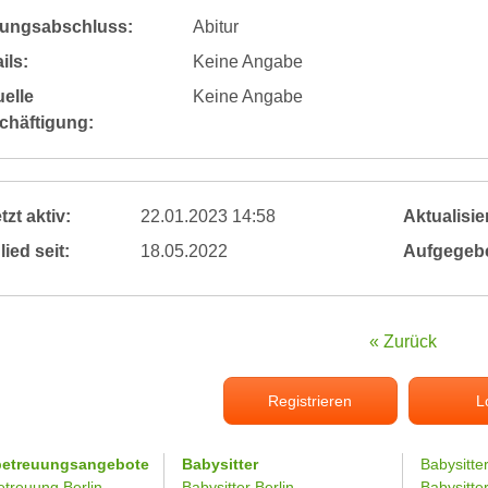
dungsabschluss:
Abitur
ils:
Keine Angabe
elle
Keine Angabe
chäftigung:
tzt aktiv:
22.01.2023 14:58
Aktualisier
lied seit:
18.05.2022
Aufgegeb
« Zurück
Registrieren
L
betreuungsangebote
Babysitter
Babysitte
etreuung Berlin
Babysitter Berlin
Babysitte