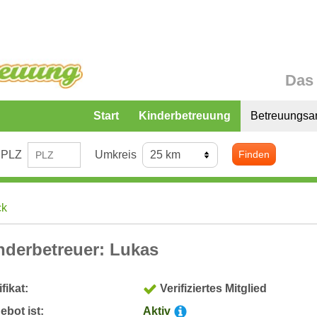
Das 
Start
Kinderbetreuung
Betreuungsa
PLZ
Umkreis
Finden
ck
nderbetreuer: Lukas
ifikat:
Verifiziertes Mitglied
bot ist:
Aktiv