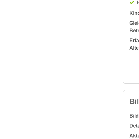
H
Kin
Glei
Bet
Erf
Alt
Bi
Bil
Deta
Aktu