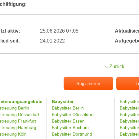
chäftigung:
tzt aktiv:
25.06.2026 07:05
Aktualisier
lied seit:
24.01.2022
Aufgegeb
« Zurück
Registrieren
L
betreuungsangebote
Babysitter
Babysitte
etreuung Berlin
Babysitter Berlin
Babysitte
etreuung Düsseldorf
Babysitter Düsseldorf
Babysitter
etreuung Frankfurt
Babysitter Essen
Babysitt
etreuung Hamburg
Babysitter Bochum
Babysitter
etreuung Köln
Babysitter Dortmund
Babysitte