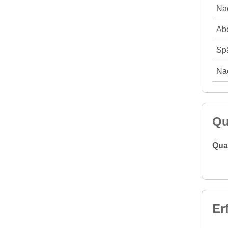
Nac
Abe
Spä
Nac
Qu
Qual
Er