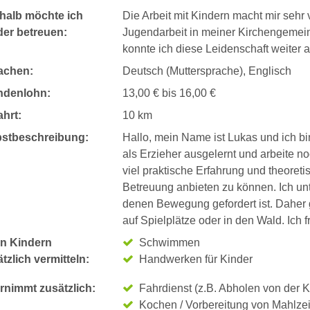
halb möchte ich
Die Arbeit mit Kindern macht mir sehr 
der betreuen:
Jugendarbeit in meiner Kirchengemei
konnte ich diese Leidenschaft weiter 
achen:
Deutsch (Muttersprache), Englisch
ndenlohn:
13,00 € bis 16,00 €
hrt:
10 km
bstbeschreibung:
Hallo, mein Name ist Lukas und ich bi
als Erzieher ausgelernt und arbeite n
viel praktische Erfahrung und theoret
Betreuung anbieten zu können. Ich unt
denen Bewegung gefordert ist. Daher g
auf Spielplätze oder in den Wald. Ich 
n Kindern
Schwimmen
tzlich vermitteln:
Handwerken für Kinder
rnimmt zusätzlich:
Fahrdienst (z.B. Abholen von der K
Kochen / Vorbereitung von Mahlze