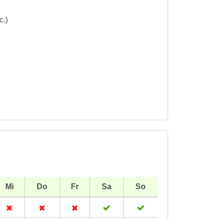
c.)
Mi
Do
Fr
Sa
So