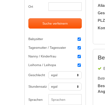
Alia
Ort
Gesc
PLZ 
Suche verfeinern
Kon
Babysitter
Tagesmutter / Tagesvater
Nanny / Kinderfrau
Be
Leihoma / Leihopa
B
Geschlecht
Betr
Bes
Stundensatz
Ang
Sprachen