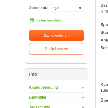
Des
Zuletzt aktiv
Kin
Zeiten auswählen
Spr
Stu
Suche verfeinern
Anfa
Sel
Info
Kan
Kinderbetreuung
zusä
Babysitter
Übe
Tagesmutter