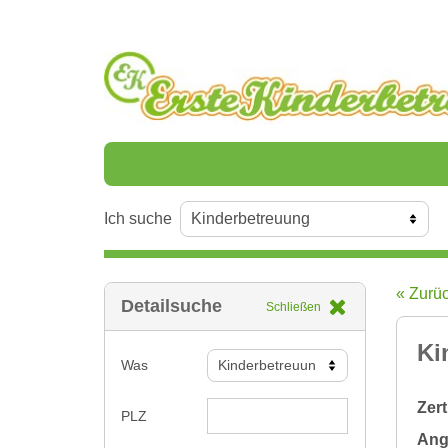
Ich suche
« Zurü
Detailsuche
Schließen
Ki
Was
Zert
PLZ
Ange