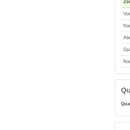
Ze
Vor
Nac
Abe
Spä
Nac
Qu
Qual