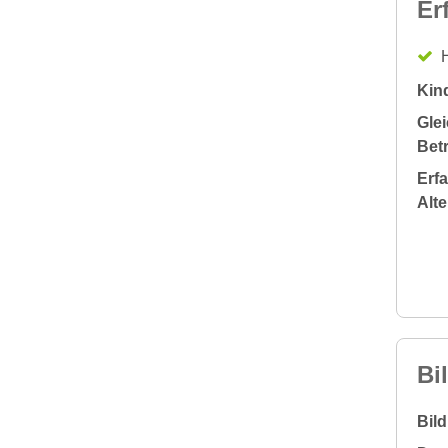
Er
H
Kin
Glei
Bet
Erf
Alt
Bi
Bil