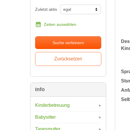
Zuletzt aktiv
Zeiten auswählen
Des
Suche verfeinern
Kin
Spr
Stu
Info
Anfa
Sel
Kinderbetreuung
Babysitter
Tagesmutter