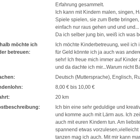
Erfahrung gesammelt.
Ich kann mit Kindern malen, singen, 
Spiele spielen, sie zum Bette bringen
einfach nur raus gehen und und und...
Da ich selber jung bin, weiß ich was 
halb möchte ich
Ich möchte Kinderbetreuung, weil ich i
der betreuen:
für Geld könnte ich ja auch was ander
sehr! Ich freue mich immer auf Kinde
und da dachte ich mir...Warum nicht B
achen:
Deutsch (Muttersprache), Englisch, R
ndenlohn:
8,00 € bis 10,00 €
hrt:
20 km
bstbeschreibung:
Ich bin eine sehr geduldige und kreati
und komme auch mit Lärm aus. Ich ze
auch mit euren Kindern tun. Am liebst
spannend etwas vorzulesen,vielleicht
tanzen mag ich auch. Mit mir kann ma