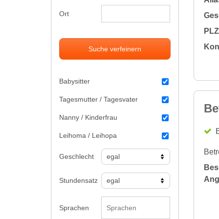
Ort
Gesc
PLZ 
Kon
Suche verfeinern
Babysitter
Tagesmutter / Tagesvater
Be
Nanny / Kinderfrau
B
Leihoma / Leihopa
Betr
Geschlecht
Bes
Ang
Stundensatz
Sprachen