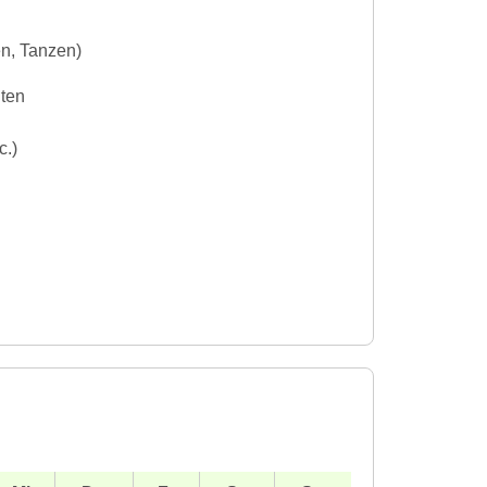
en, Tanzen)
iten
c.)