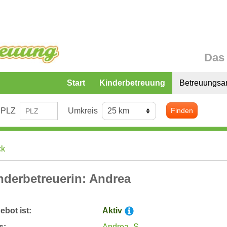
Das 
Start
Kinderbetreuung
Betreuungsa
PLZ
Umkreis
Finden
ck
nderbetreuerin: Andrea
bot ist:
Aktiv
s:
Andrea_S