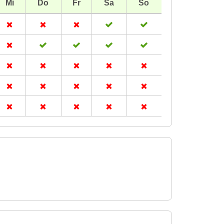
Mi
Do
Fr
Sa
So