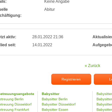
ils:
Keine Angabe
elle
Abitur
chäftigung:
tzt aktiv:
28.01.2022 21:36
Aktualisier
lied seit:
14.01.2022
Aufgegeb
« Zurück
Registrieren
L
betreuungsangebote
Babysitter
Babysitte
etreuung Berlin
Babysitter Berlin
Babysitte
etreuung Düsseldorf
Babysitter Düsseldorf
Babysitter
etreuung Frankfurt
Babysitter Essen
Babysitt