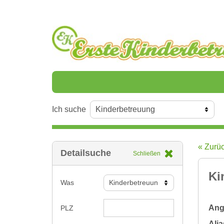
Ich suche
« Zurü
Detailsuche
Schließen
Ki
Was
Ange
PLZ
Alia