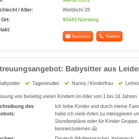
hlecht / Alter:
Weiblich/ 28
Ort:
90449 Nürnberg
takt:
Nachricht
Telefon
treuungsangebot: Babysitter aus Leide
abysitter
Tagesmutter
Nanny / Kinderfrau
Leiho
euung von beliebig vielen Kindern im Alter von 1 bis 16 Jahren
chreibung des
Ich liebe Kinder und durch meine Fam
ebots:
habe ich viele Arten zu interagieren und
Stundenpläne oder für Kinder Gruppe, 
kennenzulernen 🤗
achen:
Deutsch (Muttersprache), Italienisch