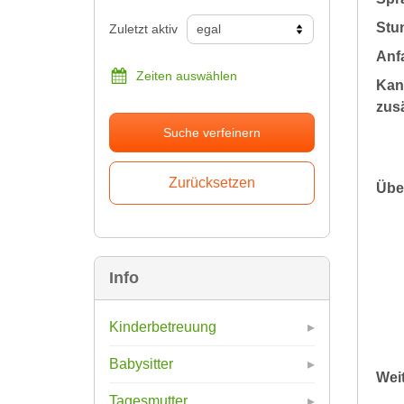
Stu
Zuletzt aktiv
Anfa
Zeiten auswählen
Kan
zusä
Suche verfeinern
Übe
Info
Kinderbetreuung
Babysitter
Wei
Tagesmutter