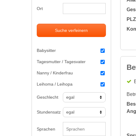
Ort
Gesc
PLZ 
Kon
Suche verfeinern
Babysitter
Tagesmutter / Tagesvater
Be
Nanny / Kinderfrau
B
Leihoma / Leihopa
Betr
Geschlecht
Bes
Ang
Stundensatz
Sprachen
Spr