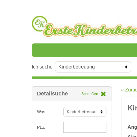
Ich suche
« Zurü
Detailsuche
Schließen
Ki
Was
Ange
PLZ
Alia