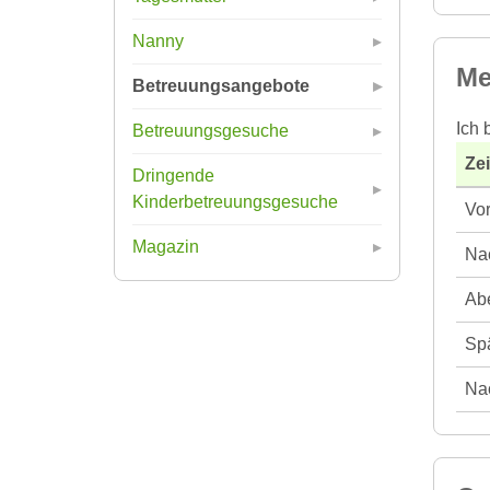
Nanny
Me
Betreuungsangebote
Ich 
Betreuungsgesuche
Ze
Dringende
Kinderbetreuungsgesuche
Vor
Magazin
Nac
Abe
Spä
Nac