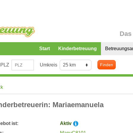
Das 
Start
Kinderbetreuung
Betreuungsa
PLZ
Umkreis
Finden
ck
nderbetreuerin: Mariaemanuela
bot ist:
Aktiv
s:
ManuC8101