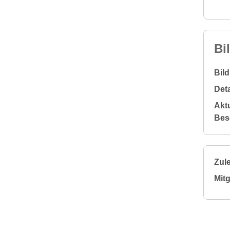
Bi
Bil
Deta
Aktu
Bes
Zule
Mitg