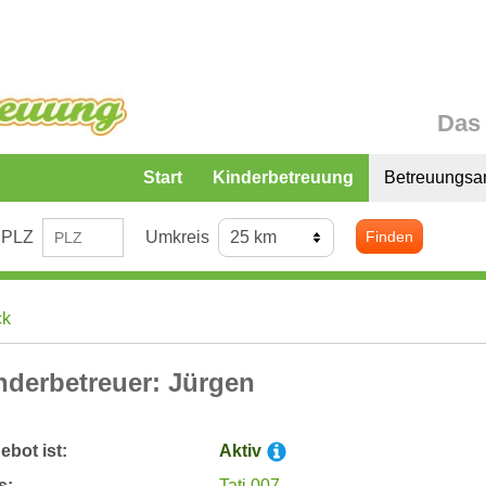
Das 
Start
Kinderbetreuung
Betreuungsa
PLZ
Umkreis
Finden
ck
nderbetreuer: Jürgen
bot ist:
Aktiv
s:
Tati 007