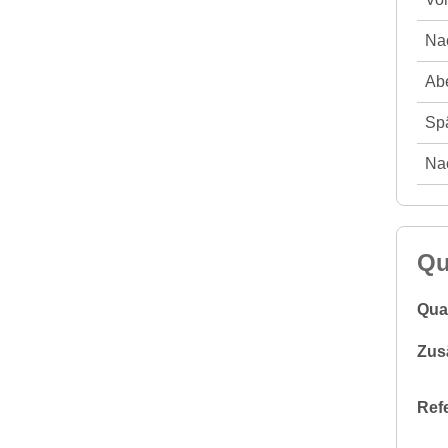
Nac
Abe
Spä
Nac
Qu
Qual
Zus
Ref