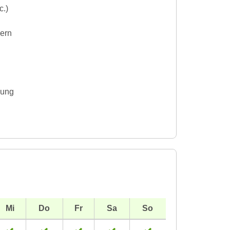
c.)
dern
gung
Mi
Do
Fr
Sa
So