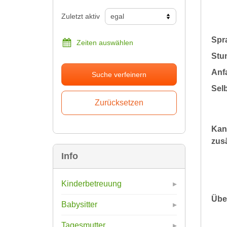
Zuletzt aktiv
Spr
Zeiten auswählen
Stu
Anfa
Suche verfeinern
Sel
Kan
zusä
Info
Kinderbetreuung
Übe
Babysitter
Tagesmutter