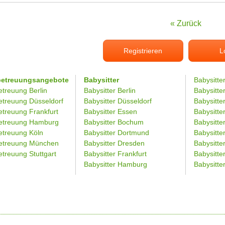
« Zurück
Registrieren
L
betreuungsangebote
Babysitter
Babysitte
etreuung Berlin
Babysitter Berlin
Babysitte
etreuung Düsseldorf
Babysitter Düsseldorf
Babysitter
etreuung Frankfurt
Babysitter Essen
Babysitt
etreuung Hamburg
Babysitter Bochum
Babysitter
etreuung Köln
Babysitter Dortmund
Babysitte
etreuung München
Babysitter Dresden
Babysitte
treuung Stuttgart
Babysitter Frankfurt
Babysitte
Babysitter Hamburg
Babysitt