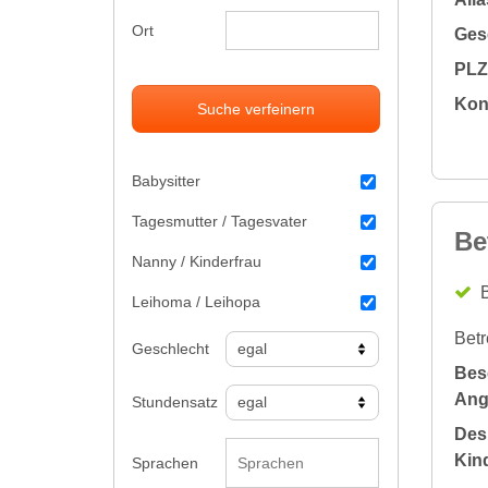
Ort
Gesc
PLZ 
Kon
Suche verfeinern
Babysitter
Tagesmutter / Tagesvater
Be
Nanny / Kinderfrau
B
Leihoma / Leihopa
Betr
Geschlecht
Bes
Ang
Stundensatz
Des
Kin
Sprachen