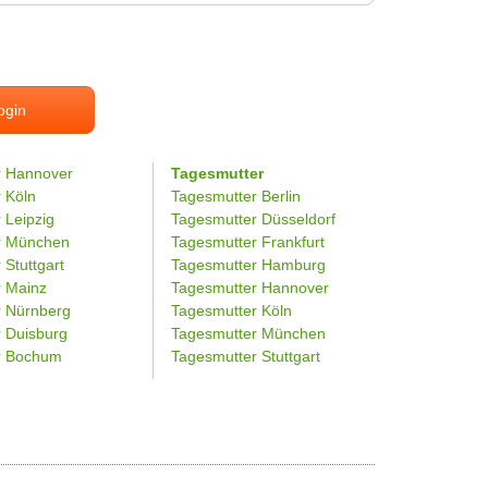
ogin
r Hannover
Tagesmutter
r Köln
Tagesmutter Berlin
 Leipzig
Tagesmutter Düsseldorf
er München
Tagesmutter Frankfurt
 Stuttgart
Tagesmutter Hamburg
r Mainz
Tagesmutter Hannover
r Nürnberg
Tagesmutter Köln
r Duisburg
Tagesmutter München
er Bochum
Tagesmutter Stuttgart