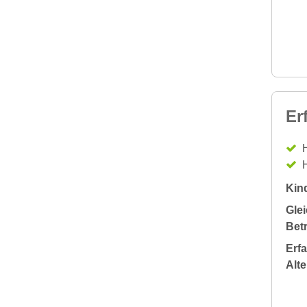
Er
H
H
Kin
Glei
Bet
Erf
Alt