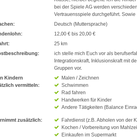
bei der Spiele AG werden verschiede
Vertrauensspiele durchgeführt. Sowie S
achen:
Deutsch (Muttersprache)
ndenlohn:
12,00 € bis 20,00 €
hrt:
25 km
bstbeschreibung:
ich stelle mich Euch vor als berufserf
Integrationskraft, Inklusionskraft mit
Gruppen vor.
n Kindern
Malen / Zeichnen
tzlich vermitteln:
Schwimmen
Rad fahren
Handwerken für Kinder
Andere Tätigkeiten (Balance Einra
rnimmt zusätzlich:
Fahrdienst (z.B. Abholen von der K
Kochen / Vorbereitung von Mahlze
Einkaufen im Supermarkt