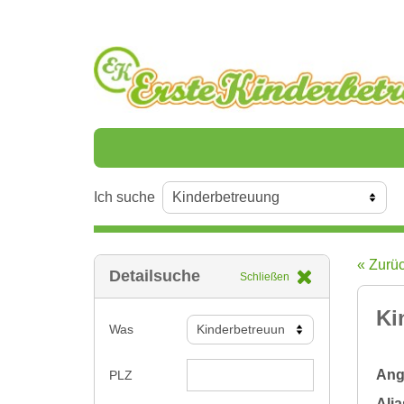
Ich suche
« Zurü
Detailsuche
Schließen
Ki
Was
Ange
PLZ
Alia