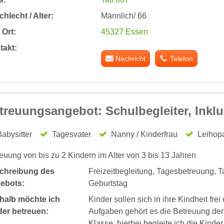
hlecht / Alter:
Männlich/ 66
Ort:
45327 Essen
takt:
Nachricht
Telefon
treuungsangebot: Schulbegleiter, Inklus
abysitter
Tagesvater
Nanny / Kinderfrau
Leihop
euung von bis zu 2 Kindern im Alter von 3 bis 13 Jahren
chreibung des
Freizeitbegleitung, Tagesbetreuung, 
ebots:
Geburtstag
halb möchte ich
Kinder sollen sich in ihre Kindheit fre
der betreuen:
Aufgaben gehört es die Betreuung der 
Klasse, hierbei begleite ich die Kind