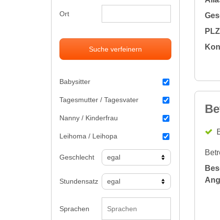
Ort
Gesc
PLZ 
Kon
Suche verfeinern
Babysitter
Tagesmutter / Tagesvater
Be
Nanny / Kinderfrau
B
Leihoma / Leihopa
Betr
Geschlecht
Bes
Ang
Stundensatz
Sprachen