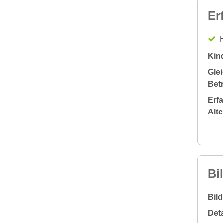
Er
H
Kin
Glei
Bet
Erf
Alt
Bi
Bil
Deta