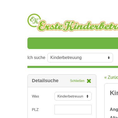
Ich suche
« Zurü
Detailsuche
Schließen
Ki
Was
Ange
PLZ
Alia