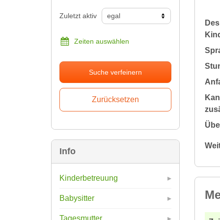
Zuletzt aktiv
Des
Kin
Zeiten auswählen
Spr
Stu
Suche verfeinern
Anfa
Kan
zusä
Übe
Wei
Info
Kinderbetreuung
Me
Babysitter
Tagesmutter