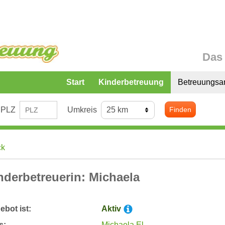
Das 
Start
Kinderbetreuung
Betreuungsa
PLZ
Umkreis
Finden
ck
nderbetreuerin: Michaela
bot ist:
Aktiv
s:
Michaela El