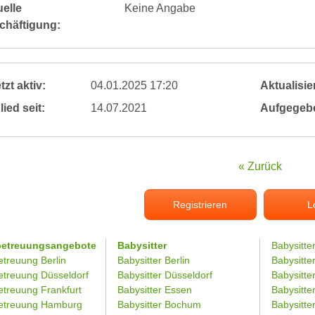
elle
Keine Angabe
chäftigung:
tzt aktiv:
04.01.2025 17:20
Aktualisier
lied seit:
14.07.2021
Aufgegeb
« Zurück
Registrieren
L
betreuungsangebote
Babysitter
Babysitte
etreuung Berlin
Babysitter Berlin
Babysitte
etreuung Düsseldorf
Babysitter Düsseldorf
Babysitter
etreuung Frankfurt
Babysitter Essen
Babysitt
etreuung Hamburg
Babysitter Bochum
Babysitter