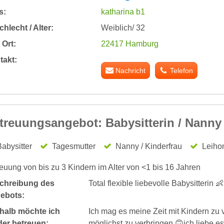
s:
katharina b1
hlecht / Alter:
Weiblich/ 32
Ort:
22417 Hamburg
takt:
Nachricht
Telefon
treuungsangebot: Babysitterin / Nanny
abysitter
Tagesmutter
Nanny / Kinderfrau
Leiho
euung von bis zu 3 Kindern im Alter von <1 bis 16 Jahren
chreibung des
Total flexible liebevolle Babysitterin 
ebots:
halb möchte ich
Ich mag es meine Zeit mit Kindern zu
der betreuen:
möglichst zu verbringen 🙃ich liebe e