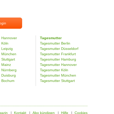
ogin
r Hannover
Tagesmutter
r Köln
Tagesmutter Berlin
 Leipzig
Tagesmutter Düsseldorf
er München
Tagesmutter Frankfurt
 Stuttgart
Tagesmutter Hamburg
r Mainz
Tagesmutter Hannover
r Nürnberg
Tagesmutter Köln
r Duisburg
Tagesmutter München
er Bochum
Tagesmutter Stuttgart
azin
Kontakt
Abo kündigen
Hilfe
Cookies