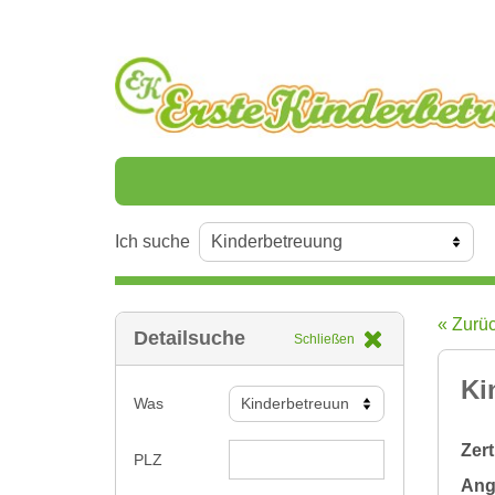
Ich suche
« Zurü
Detailsuche
Schließen
Ki
Was
Zert
PLZ
Ange