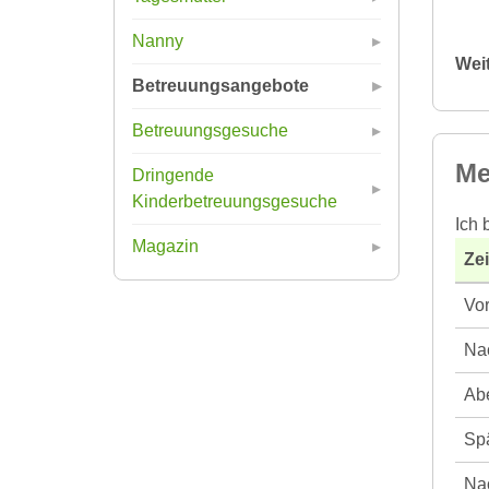
Nanny
Wei
Betreuungsangebote
Betreuungsgesuche
Me
Dringende
Kinderbetreuungsgesuche
Ich 
Magazin
Ze
Vor
Nac
Abe
Spä
Nac