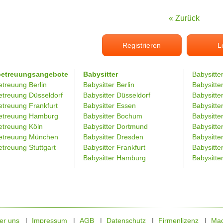
« Zurück
Registrieren
L
betreuungsangebote
Babysitter
Babysitte
etreuung Berlin
Babysitter Berlin
Babysitte
etreuung Düsseldorf
Babysitter Düsseldorf
Babysitter
etreuung Frankfurt
Babysitter Essen
Babysitt
etreuung Hamburg
Babysitter Bochum
Babysitter
etreuung Köln
Babysitter Dortmund
Babysitte
etreuung München
Babysitter Dresden
Babysitte
treuung Stuttgart
Babysitter Frankfurt
Babysitte
Babysitter Hamburg
Babysitt
er uns
Impressum
AGB
Datenschutz
Firmenlizenz
Mag