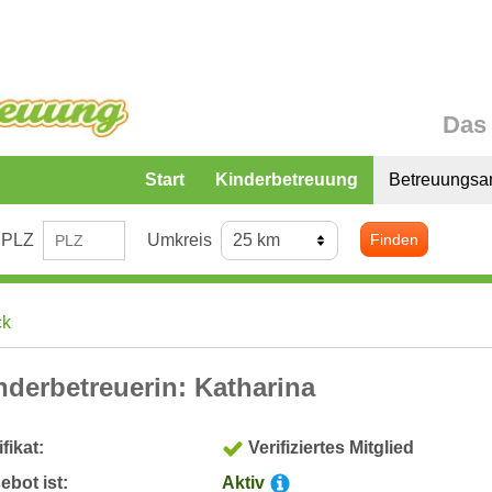
Das 
Start
Kinderbetreuung
Betreuungsa
PLZ
Umkreis
Finden
ck
nderbetreuerin: Katharina
ifikat:
Verifiziertes Mitglied
bot ist:
Aktiv