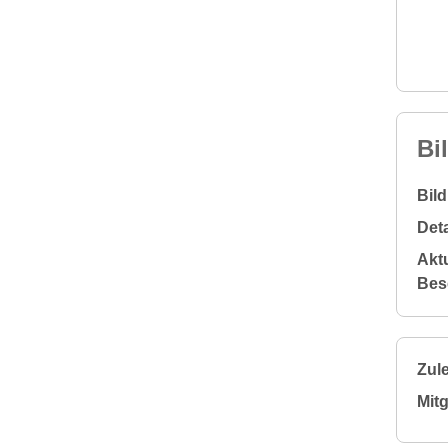
Bi
Bil
Deta
Aktu
Bes
Zule
Mitg