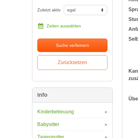
Spr
Zuletzt aktiv
Stu
Zeiten auswählen
Anfa
Sel
Suche verfeinern
Kan
zusä
Info
Übe
Kinderbetreuung
Babysitter
Tagesmutter