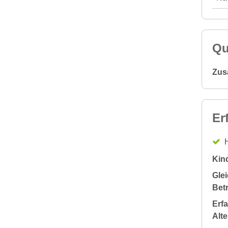
Qu
Zus
Er
H
Kin
Glei
Bet
Erf
Alt