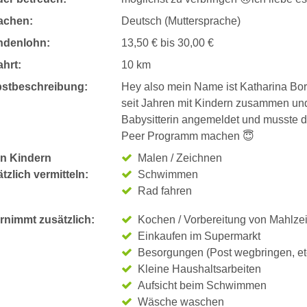
achen:
Deutsch (Muttersprache)
ndenlohn:
13,50 € bis 30,00 €
hrt:
10 km
bstbeschreibung:
Hey also mein Name ist Katharina Born
seit Jahren mit Kindern zusammen und
Babysitterin angemeldet und musste da
Peer Programm machen 😇
n Kindern
Malen / Zeichnen
tzlich vermitteln:
Schwimmen
Rad fahren
rnimmt zusätzlich:
Kochen / Vorbereitung von Mahlze
Einkaufen im Supermarkt
Besorgungen (Post wegbringen, et
Kleine Haushaltsarbeiten
Aufsicht beim Schwimmen
Wäsche waschen