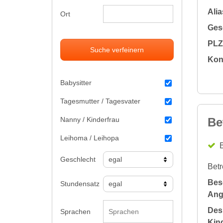
Alia
Ort
Gesc
PLZ 
Suche verfeinern
Kon
Babysitter
Tagesmutter / Tagesvater
Nanny / Kinderfrau
Be
Leihoma / Leihopa
B
Geschlecht
Betr
Bes
Stundensatz
Ang
Des
Sprachen
Kin