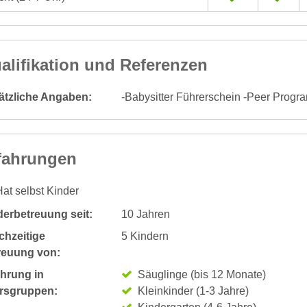
alifikation und Referenzen
ätzliche Angaben:
-Babysitter Führerschein -Peer Prog
fahrungen
at selbst Kinder
derbetreuung seit:
10 Jahren
chzeitige
5 Kindern
reuung von:
ahrung in
Säuglinge (bis 12 Monate)
ersgruppen:
Kleinkinder (1-3 Jahre)