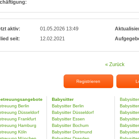
chäftigung:
tzt aktiv:
01.05.2026 13:49
Aktualisier
lied seit:
12.02.2021
Aufgegeb
« Zurück
Registrieren
L
betreuungsangebote
Babysitter
Babysitte
etreuung Berlin
Babysitter Berlin
Babysitte
etreuung Düsseldorf
Babysitter Düsseldorf
Babysitter
etreuung Frankfurt
Babysitter Essen
Babysitt
etreuung Hamburg
Babysitter Bochum
Babysitter
etreuung Köln
Babysitter Dortmund
Babysitte
etreuung München
Babysitter Dresden
Babysitte