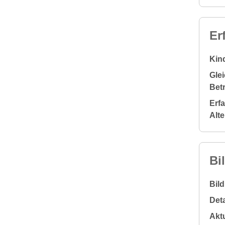
Er
Kin
Glei
Bet
Erf
Alt
Bi
Bil
Deta
Aktu