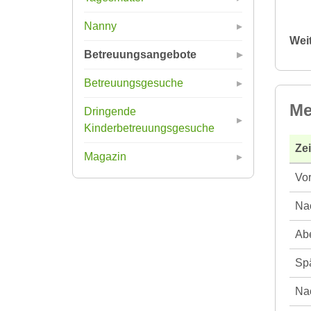
Nanny
Wei
Betreuungsangebote
Betreuungsgesuche
Me
Dringende
Kinderbetreuungsgesuche
Ze
Magazin
Vor
Nac
Abe
Spä
Nac