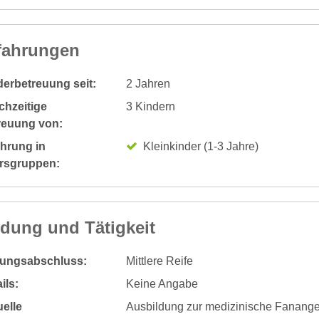
fahrungen
derbetreuung seit:
2 Jahren
chzeitige
3 Kindern
reuung von:
ahrung in
Kleinkinder (1-3 Jahre)
ersgruppen:
ldung und Tätigkeit
dungsabschluss:
Mittlere Reife
ils:
Keine Angabe
elle
Ausbildung zur medizinische Fanangest