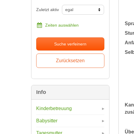
Zuletzt aktiv
Spr
Zeiten auswählen
Stu
Anfa
Suche verfeinern
Sel
Info
Kan
Kinderbetreuung
zusä
Babysitter
Übe
Tagesmutter