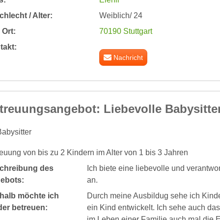
hlecht / Alter:
Weiblich/ 24
Ort:
70190 Stuttgart
takt:
Nachricht
treuungsangebot: Liebevolle Babysitte
abysitter
euung von bis zu 2 Kindern im Alter von 1 bis 3 Jahren
chreibung des
Ich biete eine liebevolle und verantw
ebots:
an.
halb möchte ich
Durch meine Ausbildug sehe ich Kinde
der betreuen:
ein Kind entwickelt. Ich sehe auch d
im Leben einer Familie auch mal die 