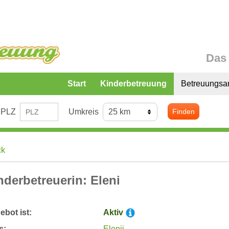
Das 
Start
Kinderbetreuung
Betreuungsa
PLZ
Umkreis
Finden
ck
nderbetreuerin: Eleni
bot ist:
Aktiv
s:
Elenii