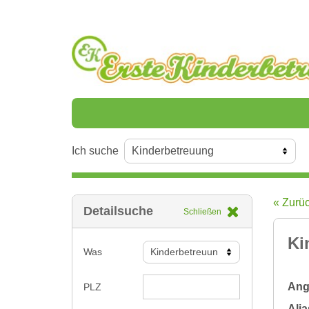
Ich suche
« Zurü
Detailsuche
Schließen
Ki
Was
Ange
PLZ
Alia