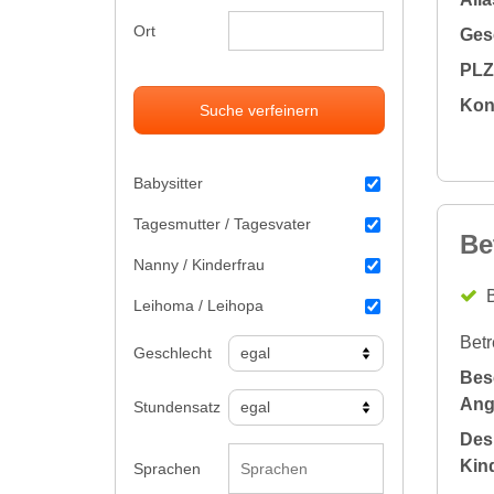
Ort
Gesc
PLZ 
Kon
Suche verfeinern
Babysitter
Tagesmutter / Tagesvater
Be
Nanny / Kinderfrau
B
Leihoma / Leihopa
Betr
Geschlecht
Bes
Ang
Stundensatz
Des
Kin
Sprachen