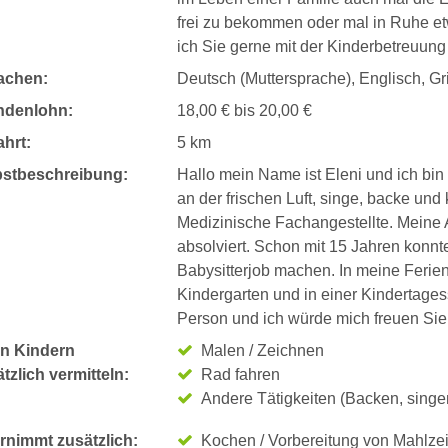
frei zu bekommen oder mal in Ruhe e
ich Sie gerne mit der Kinderbetreuung
achen:
Deutsch (Muttersprache), Englisch, Gr
ndenlohn:
18,00 € bis 20,00 €
hrt:
5 km
bstbeschreibung:
Hallo mein Name ist Eleni und ich bin 2
an der frischen Luft, singe, backe und
Medizinische Fachangestellte. Meine A
absolviert. Schon mit 15 Jahren konnt
Babysitterjob machen. In meine Ferien
Kindergarten und in einer Kindertagess
Person und ich würde mich freuen Sie 
n Kindern
Malen / Zeichnen
tzlich vermitteln:
Rad fahren
Andere Tätigkeiten (Backen, singen
rnimmt zusätzlich:
Kochen / Vorbereitung von Mahlze