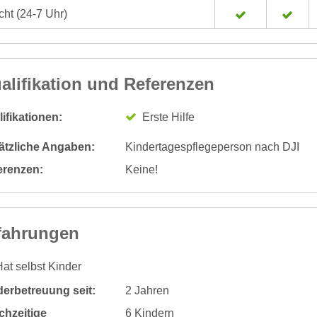
ht (24-7 Uhr)
alifikation und Referenzen
ifikationen:
Erste Hilfe
ätzliche Angaben:
Kindertagespflegeperson nach DJI
erenzen:
Keine!
fahrungen
at selbst Kinder
derbetreuung seit:
2 Jahren
chzeitige
6 Kindern