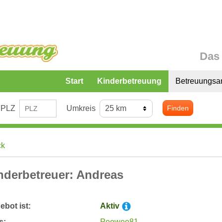
Das 
Start
Kinderbetreuung
Betreuungsa
PLZ
Umkreis
Finden
ck
nderbetreuer: Andreas
bot ist:
Aktiv
s:
Peewee81