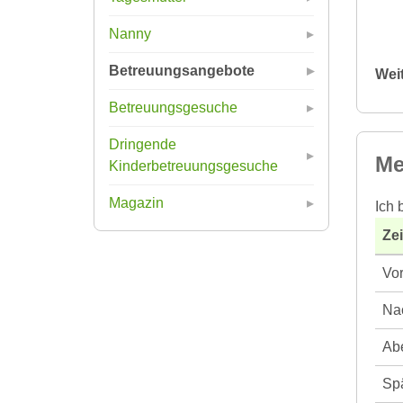
Nanny
Betreuungsangebote
Wei
Betreuungsgesuche
Dringende
Me
Kinderbetreuungsgesuche
Magazin
Ich 
Ze
Vor
Nac
Abe
Spä