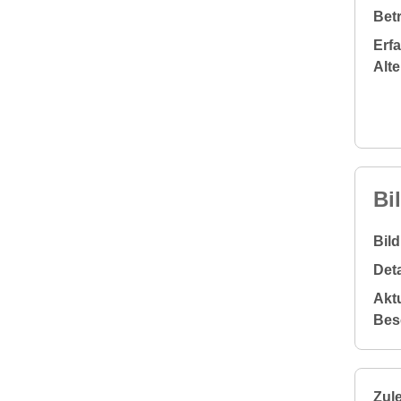
Bet
Erf
Alt
Bi
Bil
Deta
Aktu
Bes
Zule