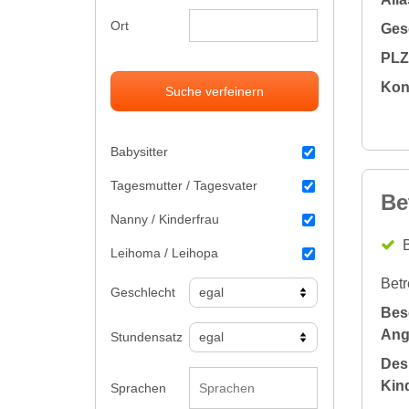
Ort
Gesc
PLZ 
Kon
Suche verfeinern
Babysitter
Tagesmutter / Tagesvater
Be
Nanny / Kinderfrau
B
Leihoma / Leihopa
Betr
Geschlecht
Bes
Ang
Stundensatz
Des
Kin
Sprachen