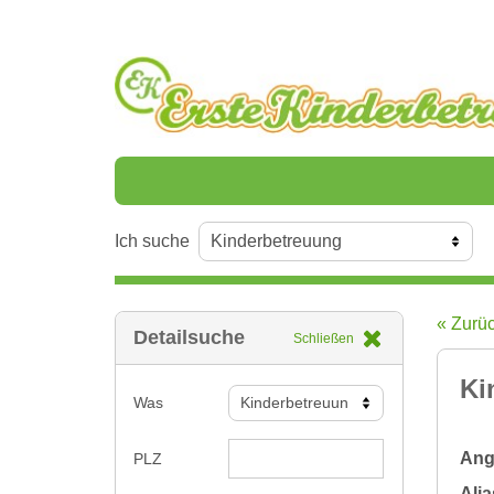
Ich suche
« Zurü
Detailsuche
Schließen
Ki
Was
Ange
PLZ
Alia