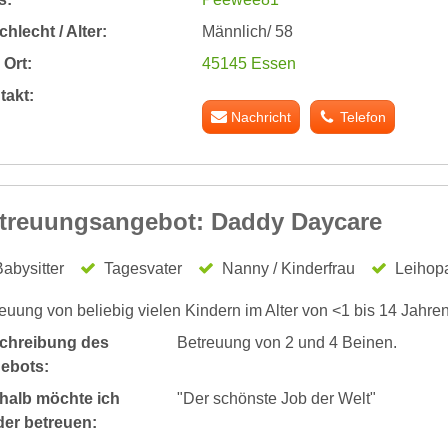
hlecht / Alter:
Männlich/ 58
Ort:
45145 Essen
takt:
Nachricht
Telefon
treuungsangebot: Daddy Daycare
abysitter
Tagesvater
Nanny / Kinderfrau
Leihop
euung von beliebig vielen Kindern im Alter von <1 bis 14 Jahre
chreibung des
Betreuung von 2 und 4 Beinen.
ebots:
halb möchte ich
"Der schönste Job der Welt"
der betreuen: