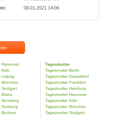
en:
08.01.2021 14:06
ogin
r Hannover
Tagesmutter
r Köln
Tagesmutter Berlin
 Leipzig
Tagesmutter Düsseldorf
er München
Tagesmutter Frankfurt
 Stuttgart
Tagesmutter Hamburg
r Mainz
Tagesmutter Hannover
r Nürnberg
Tagesmutter Köln
r Duisburg
Tagesmutter München
er Bochum
Tagesmutter Stuttgart