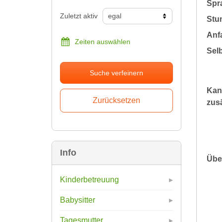
Spr
Zuletzt aktiv
Stu
Anfa
Zeiten auswählen
Sel
Suche verfeinern
Kan
zusä
Info
Übe
Kinderbetreuung
Babysitter
Tagesmutter