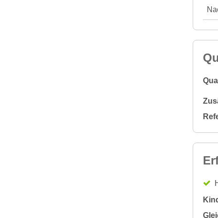
Nac
Qu
Qual
Zus
Ref
Er
H
Kin
Glei