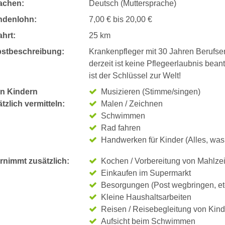
achen:
Deutsch (Muttersprache)
ndenlohn:
7,00 € bis 20,00 €
hrt:
25 km
bstbeschreibung:
Krankenpfleger mit 30 Jahren Berufse
derzeit ist keine Pflegeerlaubnis bea
ist der Schlüssel zur Welt!
n Kindern
Musizieren (Stimme/singen)
tzlich vermitteln:
Malen / Zeichnen
Schwimmen
Rad fahren
Handwerken für Kinder (Alles, was
rnimmt zusätzlich:
Kochen / Vorbereitung von Mahlze
Einkaufen im Supermarkt
Besorgungen (Post wegbringen, et
Kleine Haushaltsarbeiten
Reisen / Reisebegleitung von Kin
Aufsicht beim Schwimmen