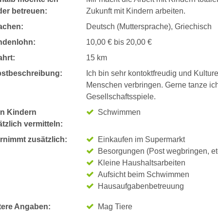
der betreuen:
Zukunft mit Kindern arbeiten.
achen:
Deutsch (Muttersprache), Griechisch
ndenlohn:
10,00 € bis 20,00 €
hrt:
15 km
bstbeschreibung:
Ich bin sehr kontoktfreudig und Kultu
Menschen verbringen. Gerne tanze ich
Gesellschaftsspiele.
n Kindern
Schwimmen
tzlich vermitteln:
rnimmt zusätzlich:
Einkaufen im Supermarkt
Besorgungen (Post wegbringen, et
Kleine Haushaltsarbeiten
Aufsicht beim Schwimmen
Hausaufgabenbetreuung
tere Angaben:
Mag Tiere