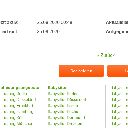
tzt aktiv:
25.09.2020 00:48
Aktualisier
lied seit:
25.09.2020
Aufgegeb
« Zurück
Registrieren
L
betreuungsangebote
Babysitter
Babysitte
etreuung Berlin
Babysitter Berlin
Babysitte
etreuung Düsseldorf
Babysitter Düsseldorf
Babysitter
etreuung Frankfurt
Babysitter Essen
Babysitt
etreuung Hamburg
Babysitter Bochum
Babysitter
etreuung Köln
Babysitter Dortmund
Babysitte
etreuung München
Babysitter Dresden
Babysitte