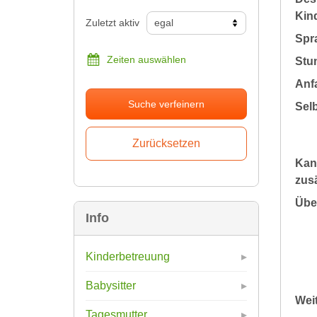
Kin
Zuletzt aktiv
Spr
Zeiten auswählen
Stu
Anfa
Suche verfeinern
Sel
Kan
zusä
Übe
Info
Kinderbetreuung
Babysitter
Wei
Tagesmutter