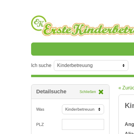
Ich suche
« Zurü
Detailsuche
Schließen
Ki
Was
Ange
PLZ
Alia