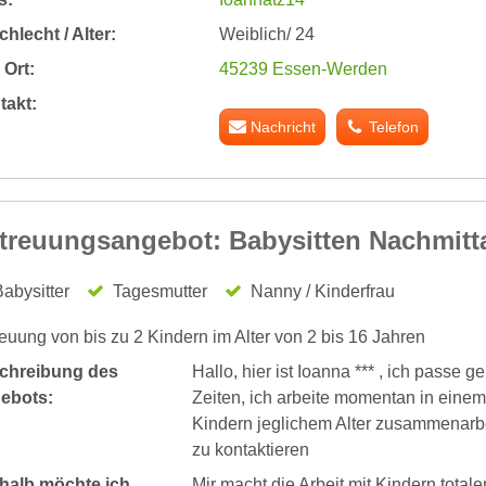
hlecht / Alter:
Weiblich/ 24
Ort:
45239 Essen-Werden
takt:
Nachricht
Telefon
treuungsangebot: Babysitten Nachmit
abysitter
Tagesmutter
Nanny / Kinderfrau
euung von bis zu 2 Kindern im Alter von 2 bis 16 Jahren
chreibung des
Hallo, hier ist Ioanna *** , ich passe g
ebots:
Zeiten, ich arbeite momentan in eine
Kindern jeglichem Alter zusammenarbe
zu kontaktieren
halb möchte ich
Mir macht die Arbeit mit Kindern tota