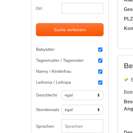
Ort
Gesc
PLZ 
Kon
Suche verfeinern
Babysitter
Tagesmutter / Tagesvater
Be
Nanny / Kinderfrau
B
Leihoma / Leihopa
Betr
Geschlecht
Bes
Ang
Stundensatz
Sprachen
Des