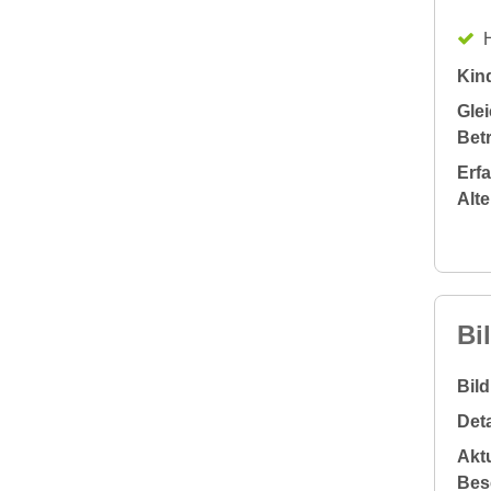
H
Kin
Glei
Bet
Erf
Alt
Bi
Bil
Deta
Aktu
Bes