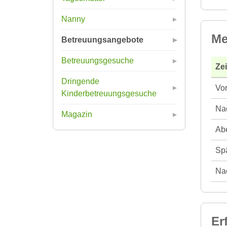
Nanny
Me
Betreuungsangebote
Betreuungsgesuche
Ze
Dringende
Vor
Kinderbetreuungsgesuche
Nac
Magazin
Abe
Spä
Nac
Er