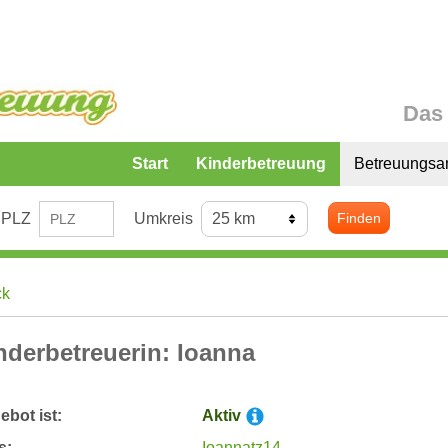
Das 
Start
Kinderbetreuung
Betreuungsa
PLZ
Umkreis
Finden
ck
nderbetreuerin: Ioanna
bot ist:
Aktiv
s:
Ioannatz14