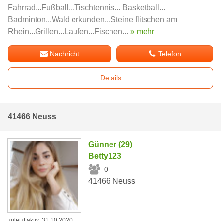
Fahrrad...Fußball...Tischtennis... Basketball...
Badminton...Wald erkunden...Steine flitschen am
Rhein...Grillen...Laufen...Fischen...
» mehr
Nachricht
Telefon
Details
41466 Neuss
Günner (29)
Betty123
0
41466 Neuss
zuletzt aktiv: 31.10.2020