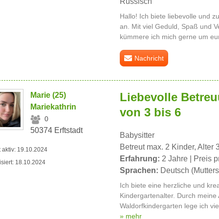
Russisch
Hallo! Ich biete liebevolle und 
an. Mit viel Geduld, Spaß und 
kümmere ich mich gerne um eure
Nachricht
Liebevolle Betreu
Marie (25)
Mariekathrin
von 3 bis 6
0
50374 Erftstadt
Babysitter
Betreut max. 2 Kinder, Alter 
t aktiv: 19.10.2024
Erfahrung:
2 Jahre | Preis p
isiert: 18.10.2024
Sprachen:
Deutsch (Mutters
Ich biete eine herzliche und kre
Kindergartenalter. Durch meine 
Waldorfkindergarten lege ich vi
» mehr