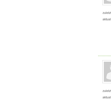
zuletz
aktual
zuletz
aktual