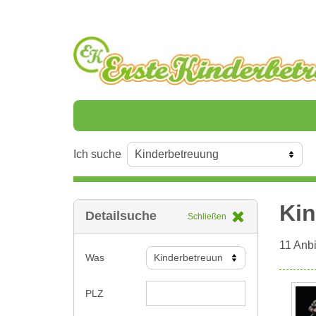
Ich suche
Kin
Detailsuche
Schließen
11
Anbi
Was
PLZ