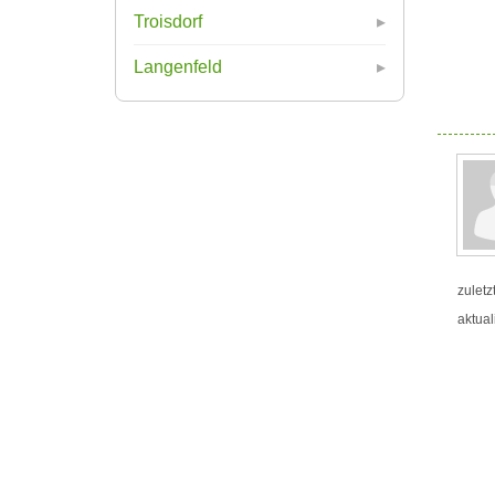
Troisdorf
Langenfeld
zuletz
aktual