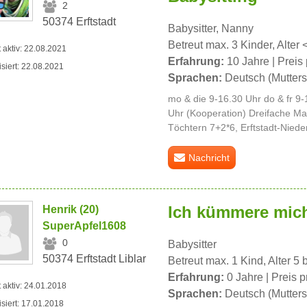
2
50374 Erftstadt
Babysitter, Nanny
Betreut max. 3 Kinder, Alter 
t aktiv: 22.08.2021
Erfahrung:
10 Jahre | Preis 
isiert: 22.08.2021
Sprachen:
Deutsch (Mutters
mo & die 9-16.30 Uhr do & fr 9-
Uhr (Kooperation) Dreifache Ma
Töchtern 7+2*6, Erftstadt-Nied
Nachricht
Ich kümmere mich
Henrik (20)
SuperApfel1608
0
Babysitter
50374 Erftstadt Liblar
Betreut max. 1 Kind, Alter 5 
Erfahrung:
0 Jahre | Preis p
t aktiv: 24.01.2018
Sprachen:
Deutsch (Mutters
isiert: 17.01.2018