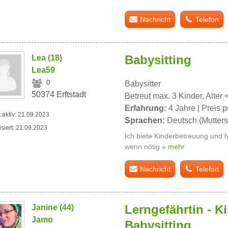
Nachricht
Telefon
Babysitting
Lea (18)
Lea59
0
Babysitter
50374 Erftstadt
Betreut max. 3 Kinder, Alter 
Erfahrung:
4 Jahre | Preis p
t aktiv: 21.09.2023
Sprachen:
Deutsch (Mutters
isiert: 21.09.2023
Ich biete Kinderbetreuung und 
wenn nötig
» mehr
Nachricht
Telefon
Lerngefährtin - K
Janine (44)
Jamo
Babysitting