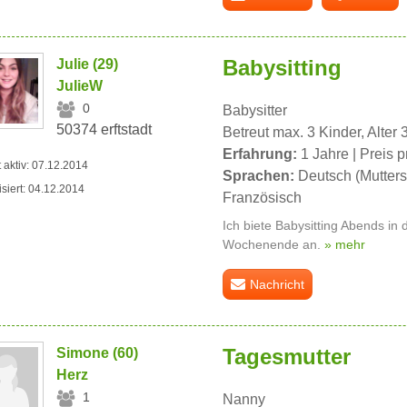
Babysitting
Julie (29)
JulieW
0
Babysitter
50374 erftstadt
Betreut max. 3 Kinder, Alter 
Erfahrung:
1 Jahre | Preis p
t aktiv: 07.12.2014
Sprachen:
Deutsch (Mutters
isiert: 04.12.2014
Französisch
Ich biete Babysitting Abends i
Wochenende an.
» mehr
Nachricht
Tagesmutter
Simone (60)
Herz
1
Nanny